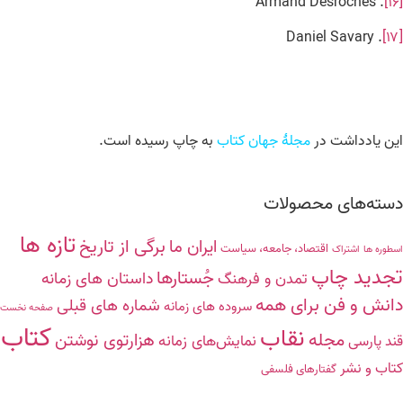
. Armand Desroches
[۱۶]
. Daniel Savary
[۱۷]
این یادداشت در
مجلۀ جهان کتاب
به چاپ رسیده است.
دسته‌های محصولات
تازه ها
برگی از تاریخ
ایران ما
اقتصاد، جامعه، سیاست
اسطوره ها
اشتراک
تجدید چاپ
جُستارها
داستان های زمانه
تمدن و فرهنگ
دانش‌ و ‌فن‌ براى همه
شماره های قبلی
سروده ‏هاى زمانه
صفحه نخست
کتاب
نقاب
مجله
هزارتوی نوشتن
نمایش‌های زمانه
قند پارسی
کتاب و نشر
گفتارهاى فلسفى