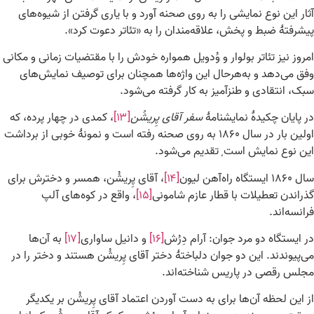
آثار این نوع نمایشی را به روی صحنه آورد و با یاری گرفتن از شیوه‌های
پیشرفتهٔ ضبط و پخش، علاقه‌مندان را به «تئاتر دعوت کرد».
امروز نیز تئاتر بولوار و وُدویل همواره خودش را با مقتضیات زمانی و مکانی
وفق می‌دهد و به‌هرحال این واژه‌ها همچنان برای توصیف نمایش‌های‌
سبک، انتقادی و طنزآمیز به کار گرفته می‌شود.
در پایان چکیدهٔ نمایشنامهٔ
سفر آقای پِریشُن
[۱۳]
، کمدی در چهار پرده، که
اولین بار در سال ۱۸۶۰ به روی صحنه رفته است و نمونهٔ خوبی از برداشت
این نوع نمایش است
تقدیم می‌شود.
،
سال ۱۸۶۰ ایستگاه راه‌آهن لیون
[۱۴]
، آقای پِریشُن، همسر و دخترش برای
گذراندن تعطیلات با قطار عازم شامونی
[۱۵]
، واقع در کوه‌های آلپ
فرانسه‌اند.
در ایستگاه دو مرد جوان: آرام دِرُش
[۱۶]
و دانیل ساواری
[۱۷]
به آن‌ها
می‌پیوندند. این دو جوان دلباختهٔ دختر آقای پِریشُن هستند و دختر را در
مجلس رقصی در پاریس شناخته‌اند.
از این لحظه آن‌ها برای به دست آوردن اعتماد آقای پِریشُن بر یکدیگر