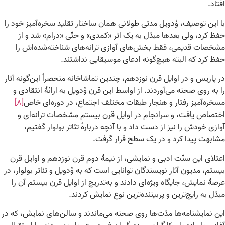
افتاد.
با این توصیف، وُدویل مدتی طولانی همان ساختار تقلید سخره‌آمیز خود را
حفظ کرد، ولی بعدها مبدّل به یک اثر «کمدی» و حتّی «درام» شد و از
مشخصات قدیمی، فقط بخش‌های آوازی ترانه‌های شناخته‌شده‌اش را
حفظ کرد که البته هیچ‌گونه ادعای موسیقایی نداشتند.
در پاریس و در اوایل قرن نوزدهم، چندین تماشاخانه منحصراً این‌گونه آثار
را به روی صحنه می‌آوردند. از اواسط این قرن وُدویل به ارائهٔ انتقادی و
مسخره‌آمیز رفتار و هنجار طبقات مختلف اجتماع، در دوره‌ای خاص
[۸]
اختصاص یافت، و سرانجام در اوایل قرن بیستم مشخصات ترانه‌ای و
آوازی خودش را نیز از دست داد و با آنچه دربارهٔ تئاتر بولوار گفتیم،
مشابهت پیدا کرد و در یک سطح قرار گرفت.
اعتلای این سنّت ادبی و نمایشی، از نیمهٔ دوم قرن نوزدهم و اوایل قرن
بیستم، مدیون آثار نویسندگان توانایی است که به وُدویل و تئاتر بولوار، در
عرصهٔ نمایش، جایگاه ویژه‌ای دادند و به‌تدریج از اوایل قرن بیستم آن را
مبدّل به رایج‌ترین و پربیننده‌ترین نوع نمایش کردند.
این نمایشنامه‌ها مدّت‌ها روی صحنه می‌ماندند و سالن‌های نمایش، که در