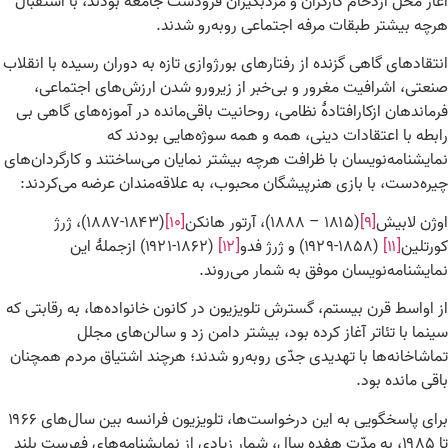
آغاز محل ازدحام کارگران و مزدبگیران فرودست جامعه بودند، با استقبال
هرچه بیشتر طبقات مرفه اجتماعی روبه‌رو شدند.
انتقادهای گاهی گزنده از رفتارهای بورژوازی تازه به دوران رسیده با انقلاب
صنعتی، اشرافیت مغرور و بی‌خبر از زیرورو شدن ارزش‌های اجتماعی،
فرماندهان ازکارافتادهٔ نظامی، روحانیت باقی‌مانده در آموزه‌های گاهی بی
رابطه با اعتقادات دینی، همه و همه سوژه‌هایی بودند که
نمایشنامه‌نویسان با ظرافت هرچه بیشتر نمایان می‌ساختند و کارگردان‌های
چیره‌دست، با بازی هنرپیشگان محبوب، به علاقه‌مندان عرضه می‌کردند:
اوژن لابیش
[۹]
(۱۸۱۵ – ۱۸۸۸)، آرتور هانکن
[۱۰]
(۱۸۴۳-۱۸۸۷)، ژرژ
کورتلین
[۱۱]
(۱۸۵۸-۱۹۲۹) و ژرژ فدو
[۱۲]
(۱۸۶۲-۱۹۲۱) ازجملهٔ این
نمایشنامه‌نویسان موفق به شمار می‌روند.
از اواسط قرن بیستم، گسترش تلویزیون در کانون خانواده‌ها، به رقابتی که
سینما با تئاتر آغاز کرده بود، بیشتر دامن زد و سالن‌های مجلل
تماشاخانه‌ها با تهدیدی جدّی روبه‌رو شدند؛ هرچند اشتیاق مردم همچنان
باقی‌ مانده بود.
برای پاسخگویی به این درخواست‌ها، تلویزیون فرانسه بین سال‌های ۱۹۶۶
تا ۱۹۸۵، به مدّت هفده سال، شمار زیادی از نمایشنامه‌های فهرست بلند