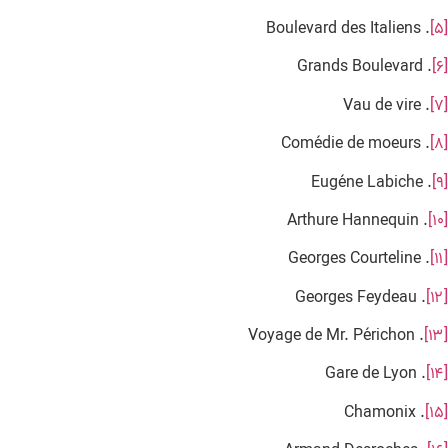
. Boulevard des Italiens
[۵]
. Grands Boulevard
[۶]
. Vau de vire
[۷]
. Comédie de moeurs
[۸]
. Eugéne Labiche
[۹]
. Arthure Hannequin
[۱۰]
. Georges Courteline
[۱۱]
. Georges Feydeau
[۱۲]
. Voyage de Mr. Périchon
[۱۳]
. Gare de Lyon
[۱۴]
. Chamonix
[۱۵]