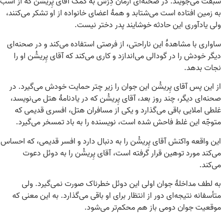
سبقت می‌جویند. در صحنه‌ای آرمان دِرُش به کمک آقای پِریشُن که از اسب
به زمین افتاده است می‌شتابد و همهٔ اعضای خانواده از او تشکر می‌کنند،
ولی یادآوری این حادثه خوشایند پدر دختر نیست.
ساواری با مشاهدهٔ این ناراحتی، از فرصتی استفاده می‌کند و در صحنه‌ای
دیگر خودش را در گودالی می‌اندازد و کاری می‌کند که آقای پِریشُن او را
نجات بدهد.
از این پس آقای پِریشُن این جوان را زیر چتر حمایت خودش می‌گیرد. در
صحنه‌ای دیگر، چند روز بعد، آقای پِریشُن که در یادنامهٔ هتل می‌نویسد،
غلطی املایی باقی می‌گذارد و یکی از مسافران هتل، افسری قدیمی که
متوجّه این غلط فاحش شده است، نویسنده را به باد تمسخر می‌گیرد.
این واقعه واکنش آقای پِریشُن را به دنبال دارد و افسر قدیمی، که احساس
می‌کند مورد توهین قرار گرفته است، آقای پِریشُن را به دوئل دعوت
می‌کند.
به لطف مداخلهٔ جوان اولی این دوئل خطرناک صورت نمی‌گیرد. ولی
متأسفانه نتیجه‌ای دور از انتظار برای او باقی می‌گذارد. به این معنی که
موقعیت جوان دومی باز هم محکم‌تر می‌شود.