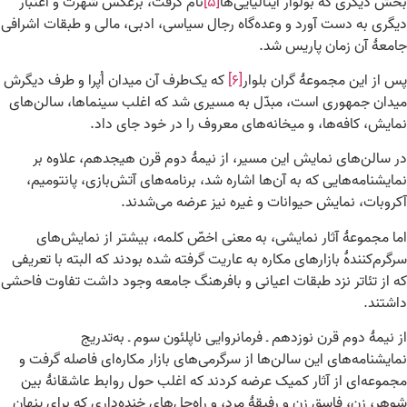
بخش دیگری که بولوار ایتالیایی‌ها
[۵]
نام گرفت، برعکس شهرت و اعتبار
دیگری به دست آورد و وعده‌گاه رجال سیاسی، ادبی، مالی و طبقات اشرافی
جامعهٔ آن زمان پاریس شد.
پس از این مجموعهٔ گران‌ بلوار
[۶]
که یک‌طرف آن میدان اُپرا و طرف دیگرش
میدان جمهوری است، مبدّل به مسیری شد که اغلب سینماها، سالن‌های
نمایش، کافه‌ها، و میخانه‌های معروف را در خود جای داد.
در سالن‌های نمایش این مسیر، از نیمهٔ دوم قرن هیجدهم، علاوه بر
نمایشنامه‌هایی که به آن‌ها اشاره شد، برنامه‌های آتش‌بازی، پانتومیم،
آکروبات، نمایش حیوانات و غیره نیز عرضه می‌شدند.
اما مجموعهٔ آثار نمایشی، به معنی اخصّ کلمه، بیشتر از نمایش‌های
سرگرم‌کنندهٔ بازارهای مکاره به عاریت گرفته شده بودند که البته با تعریفی
که از تئاتر نزد طبقات اعیانی و بافرهنگ جامعه وجود داشت تفاوت فاحشی
داشتند.
از نیمهٔ دوم قرن نوزدهم ـ فرمانروایی ناپلئون سوم ـ به‌تدریج
نمایشنامه‌های این سالن‌ها از سرگرمی‌های بازار مکاره‌ای فاصله گرفت و
مجموعه‌ای از آثار کمیک عرضه کردند که اغلب حول روابط عاشقانهٔ بین
شوهر، زن، فاسق زن و رفیقهٔ مرد، و راه‌حل‌های خنده‌داری که برای پنهان