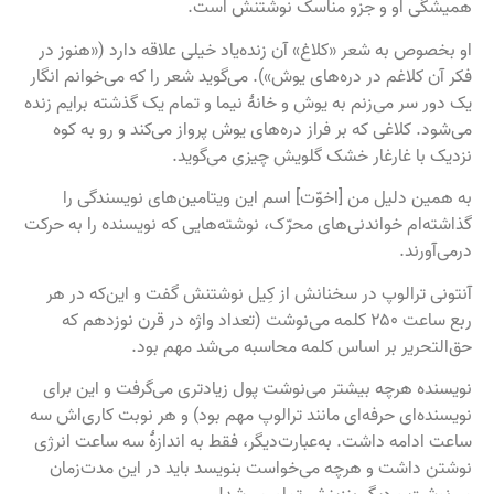
همیشگی او و جزو مناسک نوشتنش است.
او بخصوص به شعر «کلاغ» آن زنده‌یاد خیلی علاقه دارد («هنوز در
فکر آن کلاغم در دره‌های یوش»). می‌گوید شعر را که می‌خوانم انگار
یک دور سر می‌زنم به یوش و خانهٔ نیما و تمام یک گذشته برایم زنده
می‌شود. کلاغی که بر فراز دره‌های یوش پرواز می‌کند و رو به کوه
نزدیک با غارغار خشک گلویش چیزی می‌گوید.
به همین دلیل من [اخوّت] اسم این ویتامین‌های نویسندگی را
گذاشته‌ام خواندنی‌های محرّک، نوشته‌هایی که نویسنده را به حرکت
درمی‌آورند.
آنتونی ترالوپ در سخنانش از کِیل نوشتنش گفت و این‌که در هر
ربع ساعت ۲۵۰ کلمه می‌نوشت (تعداد واژه در قرن نوزدهم که
حق‌التحریر بر اساس کلمه محاسبه می‌شد مهم بود.
نویسنده هرچه بیشتر می‌نوشت پول زیادتری می‌گرفت و این برای
نویسنده‌ای حرفه‌ای مانند ترالوپ مهم بود) و هر نوبت کاری‌اش سه
ساعت ادامه داشت. به‌عبارت‌دیگر، فقط به اندازهٔ سه ساعت انرژی
نوشتن داشت و هرچه می‌خواست بنویسد باید در این مدت‌زمان
می‌نوشت و دیگر بنزینش تمام می‌شد!