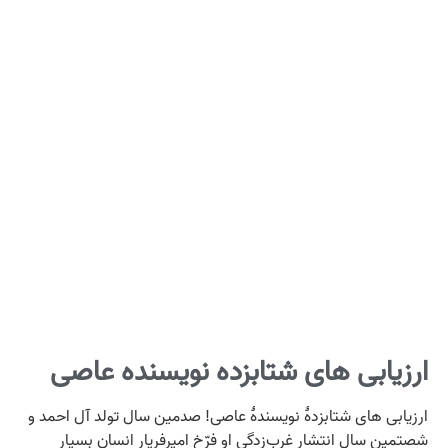
ارزیابی‌ های شتابزده نویسنده عاصی
ارزیابی‌ های شتابزدۀ نویسندۀ عاصی! صدمین سال تولد آل احمد و
شصتمین سال انتشار غرب‌زدگی او فرّخ امیرفریار انسان بسیار