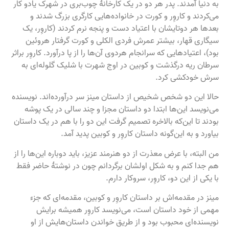
به دنیا آمدند. پدر هر دو در یک کارخانهٔ چوب‌بری در شهرک یادو کار
می‌کردند و کاروِر و کورت در خانواده‌هایی کارگری بزرگ شدند و
بعدها هر دوتایشان با اعتیاد دست و پنجه نرم کردند (کاروِر، یک
سیگاری قهار، بیشتر عمرش فردی الکلی و کورت گرفتار هروئین
بود)، اعتیادهایی که سرانجام هردوی آن‌ها را از پا درآورد. کاروِر براثر
سرطان ریه درگذشت و کوبین در اوج شهرت با شلیک گلوله‌ای به
سرش خودکشی کرد.
حالا این دو شخص شخیص از داستان مینز سر درآورده‌اند. نویسنده
می‌نویسد این‌ها ابتدا دو داستان مجزا و چند سالی در یک پوشه
بودند تا این‌که بالاخره تصمیم گرفت این دو را با هم در یک داستان
بیاورد و به این‌گونه داستان کاروِر و کوبین پدید آمد.
من البته، با عرض معذرت از دو هنرمند عزیز، باید دوباره این‌ها را از
هم جدا کنم و به شکل اولشان برگردانم چون در نوشتهٔ حاضر فقط
با یکی از این دو، کاروِر، سروکار دارم.
مینز در مقدمه‌اش بر داستان کاروِر و کوبین، مقدمه‌ای که جزء
مهمی از خود داستان است، می‌نویسد کاروِر همیشه برایش
نویسنده‌ای محبوب بود و از طریق خواندن داستان‌هایش از او