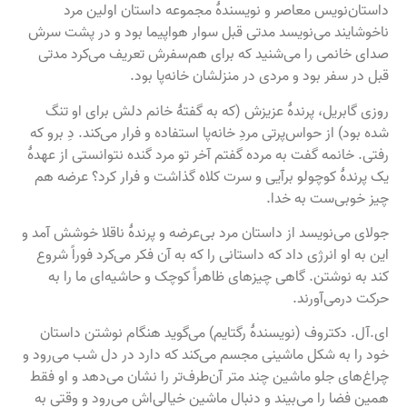
داستان‌نویس معاصر و نویسندهٔ مجموعه داستان اولین مرد
ناخوشایند می‌نویسد مدتی قبل سوار هواپیما بود و در پشت سرش
صدای خانمی را می‌شنید که برای هم‌سفرش تعریف می‌کرد مدتی
قبل در سفر بود و مردی در منزلشان خانه‌پا بود.
روزی گابریل، پرندهٔ عزیزش (که به گفتهٔ خانم دلش برای او تنگ
شده بود) از حواس‌پرتی مردِ خانه‌پا استفاده و فرار می‌کند. دِ برو که
رفتی. خانمه گفت به مرده گفتم آخر تو مرد گنده نتوانستی از عهدهٔ
یک پرندهٔ کوچولو برآیی و سرت کلاه گذاشت و فرار کرد؟ عرضه هم
چیز خوبی‌ست به خدا.
جولای می‌نویسد از داستان مرد بی‌عرضه و پرندهٔ ناقلا خوشش آمد و
این به او انرژی داد که داستانی را که به آن فکر می‌کرد فوراً شروع
کند به نوشتن. گاهی چیزهای ظاهراً کوچک و حاشیه‌ای ما را به
حرکت درمی‌آورند.
ای.آل. دکتروف (نویسندهٔ رگتایم) می‌گوید هنگام نوشتن داستان
خود را به شکل ماشینی مجسم می‌کند که دارد در دل شب می‌رود و
چراغ‌های جلو ماشین چند متر آن‌طرف‌تر را نشان می‌دهد و او فقط
همین فضا را می‌بیند و دنبال ماشین خیالی‌اش می‌رود و وقتی به