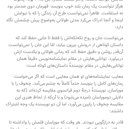
هرگز نتوانست یک رمان بلند خوب بنویسد- قهرمان دوی صدمتر بود
نه استقامت. ظاهراً نمی‌توانست طرح آن زندگی را که با نبوغش
اینجا و آنجا ادراک می‌کرد مدتی طولانی به‌وضوح پیش چشمش نگاه
دارد:
می‌توانست جان و روح تکه‌تکه‌اش را فقط تا جایی حفظ کند که
داستان کوتاهی از درونش بیرون بیاید، امّا این جان را نمی‌توانست
آن‌قدر روشن و دقیق حفظ کند که رمانی طولانی و یکدست ازش
دربیاورد. توانایی‌هایش در مقام نمایشنامه‌نویس دقیقاً همان
توانایی‌هایش در مقام نویسندهٔ داستان‌های کوتاه است:
معایب نمایشنامه‌های او همان معایبی است که اگر می‌خواست
رمان‌های کامل را بنویسد حتماً کاملاً به چشم می‌آمد. چخوف را با
موپاسان، نویسندهٔ درجهٔ دوم فرانسوی مقایسه کرده‌اند (که به
دلایلی دوموپاسان نامیده می‌شود) و با آن‌که از لحاظ هنری این
مقایسه چخوف را پایین می‌آورد، اما آن دو نویسنده یک وجه اشتراک
داشتند:
قادر به درازگویی نبودند. هر وقت که موپاسان قلمش را واداشته تا
مسافتی را طی کند که بسیار بیشتر از توانایی ذاتی او بود، رمان‌هایی