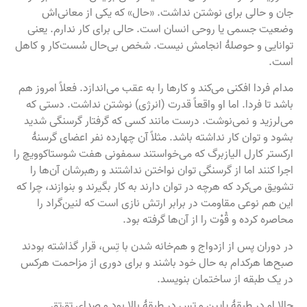
جان و حالی برای نوشتن نداشت. «حال» که یکی از معانی‌اش
وضعیت جسمی یا روحی انسان است. حالی برای کار ندارم. یعنی
توانایی و حوصلهٔ انجامش نیست. شخص بی‌حال سُست‌کار و کاهل
است.
مدام فردا افکنی می‌کند و کارها را به عقب می‌اندازد. فعلاً امروز هم
باشد تا فردا. اما او واقعاً قدرت (انرژی) نوشتن نداشت. دستی که
می‌لرزید و نمی‌نوشت. درست مانند کسی که گرفتار گرسنگی شدید
بشود و توان کار نداشته باشد. مثلاً آن چهارده نفر اعضای گرسنهٔ
ارکستر کارل الیازبرگ که می‌خواستند سمفونی هفت شوستاکوویچ را
اجرا کنند اما از گرسنگی توان نواختن نداشتند و رهبرشان آن‌ها را
تشویق می‌کرد که هرچه در توان دارند به کار بگیرند و بنوازند، چرا که
این هم نوعی مقاومت در برابر ارتش نازی است که لنین‌گراد را
محاصره کرده و قُوْت را از آن‌ها گرفته بود.
در دوران پس از ازدواج و هم‌خانه شدن با تِس، قرار گذاشته بودند
صبح‌ها هرکدام به حال خود باشند و برای دوری از مزاحمت هرکس
در یک طبقه از ساختمان بنویسد.
حالا او در طبقهٔ پایین و تِس در طبقهٔ بالا بود و صدای تق‌تق