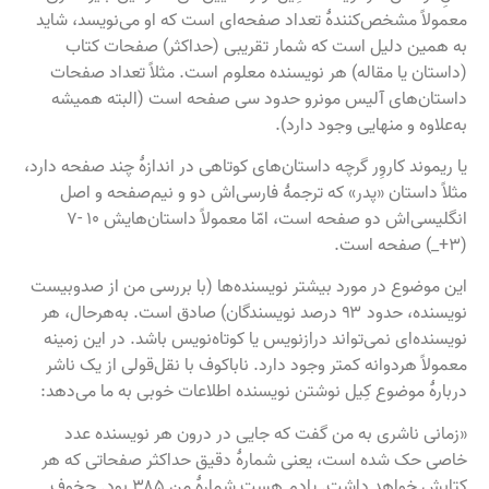
معمولاً مشخص‌کنندهٔ تعداد صفحه‌ای است که او می‌نویسد، شاید
به همین دلیل است که شمار تقریبی (حداکثر) صفحات کتاب
(داستان یا مقاله) هر نویسنده معلوم است. مثلاً تعداد صفحات
داستان‌های آلیس مونرو حدود سی صفحه است (البته همیشه
به‌علاوه و منهایی وجود دارد).
یا ریموند کاروِر گرچه داستان‌های کوتاهی در اندازهٔ چند صفحه دارد،
مثلاً داستان «پدر» که ترجمهٔ فارسی‌اش دو و نیم‌صفحه و اصل
انگلیسی‌اش دو صفحه است، امّا معمولاً داستان‌هایش ۱۰ -۷
(۳+_) صفحه است.
این موضوع در مورد بیشتر نویسنده‌ها (با بررسی من از صدوبیست
نویسنده، حدود ۹۳ درصد نویسندگان) صادق است. به‌هرحال، هر
نویسنده‌ای نمی‌تواند درازنویس یا کوتاه‌نویس باشد. در این زمینه
معمولاً هردوانه کمتر وجود دارد. ناباکوف با نقل‌قولی از یک ناشر
دربارهٔ موضوع کِیل نوشتن نویسنده اطلاعات خوبی به ما می‌دهد:
«زمانی ناشری به من گفت که جایی در درون هر نویسنده عدد
خاصی حک شده است، یعنی شمارهٔ دقیق حداکثر صفحاتی که هر
کتابش خواهد داشت. یادم هست شمارهٔ من ۳۸۵ بود. چخوف