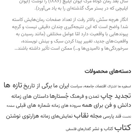
سال بعد رمان کوتاه مرگ ایوان ایلیچ (۱۸۸۶) را نوشت (ایوان
ایلیچی که در بستر مرگ گذشته‌ای را به یاد می‌آورد).
انگار هرچه سنّش بالاتر رفت از تعداد صفحات رمان‌هایش کاسته
شد! واضح است که این نتیجه‌گیری چندان دقیقی نیست و گرچه
پیوندهایی با واقعیت دارد امّا عوامل مختلفی (مانند رسیدن به
واقعیت‌های جدید، تغییر پیدا کردن سبک و بینش نویسنده،
سرخوردگی‌ها و ناامیدی‌ها و…) ممکن است تأثیر داشته باشند…
دسته‌های محصولات
تازه ها
برگی از تاریخ
ایران ما
اقتصاد، جامعه، سیاست
اسطوره ها
اشتراک
تجدید چاپ
جُستارها
داستان های زمانه
تمدن و فرهنگ
دانش‌ و ‌فن‌ براى همه
شماره های قبلی
سروده ‏هاى زمانه
صفحه
نقاب
مجله
هزارتوی نوشتن
نمایش‌های زمانه
قند پارسی
نخست
کتاب
کتاب و نشر
گفتارهاى فلسفى