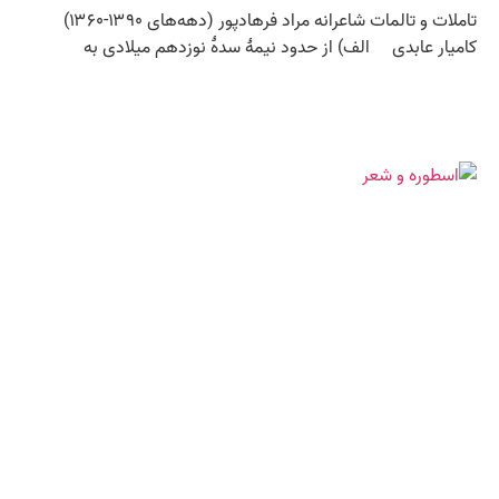
تاملات و تالمات شاعرانه مراد فرهادپور (دهه‌های ۱۳۹۰-۱۳۶۰)
کامیار عابدی الف) از حدود نیمۀ سدۀ نوزدهم میلادی به