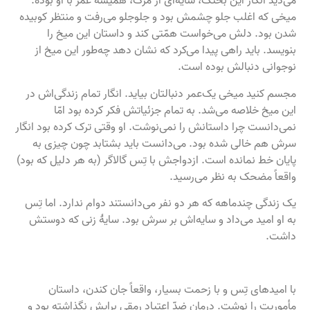
می‌دید انگار این بختک، سایه‌ای از مرگ، همیشهٔ عمر با او بوده.
میخی که اغلب جلو چشمش بود و جلوجلو می‌رفت و منتظر کوبیده
شدن بود. دلش می‌خواست همّتی کند و داستان این میخ را
بنویسد. باید راهی پیدا می‌کرد که نشان دهد چه‌طور این میخ از
نوجوانی دنبالش بوده است.
مجسم کنید میخی یک‌عمر دنبالتان بیاید. انگار تمام زندگی‌اش در
این میخ خلاصه می‌شد. به تمام جزئیاتش فکر کرده بود امّا
نمی‌دانست چرا داستانش را نمی‌نوشت. او وقتی ترک کرده بود انگار
سرش هم خالی شده بود. می‌دانست باید بشتابد چون چیزی به
پایان خط نمانده است. ازدواجش با تِس‌ گالاگر (به هر دلیل که بود)
واقعاً مضحک به نظر می‌رسید.
یک زندگی چندماهه که هر دو نفر می‌دانستند دوام ندارد. اما تِس
به او امید می‌داد و سایه‌اش بر سرش بود. سایهٔ زنی که دوستش
داشت.
با امیدهای تِس و با زحمت بسیار، واقعاً جان کندن، داستان
مأموریت را نوشت. درمان ضدّ اعتیاد رمقی برایش نگذاشته بود و