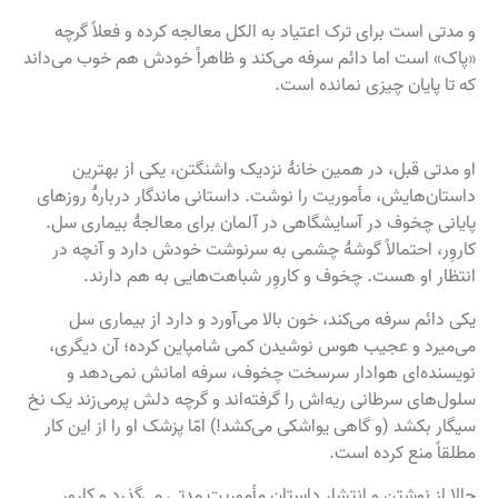
و مدتی است برای ترک اعتیاد به الکل معالجه کرده و فعلاً گرچه
«پاک» است اما دائم سرفه می‌کند و ظاهراً خودش هم خوب می‌داند
که تا پایان چیزی نمانده است.
او مدتی قبل، در همین خانهٔ نزدیک واشنگتن، یکی از بهترین
داستان‌هایش، مأموریت را نوشت. داستانی ماندگار دربارهٔ روزهای
پایانی چخوف در آسایشگاهی در آلمان برای معالجهٔ بیماری سل.
کاروِر، احتمالاً گوشهٔ چشمی به سرنوشت خودش دارد و آنچه در
انتظار او هست. چخوف و کاروِر شباهت‌هایی به هم دارند.
یکی دائم سرفه می‌کند، خون بالا می‌آورد و دارد از بیماری سل
می‌میرد و عجیب هوس نوشیدن کمی شامپاین کرده؛ آن دیگری،
نویسنده‌ای هوادار سرسخت چخوف، سرفه امانش نمی‌دهد و
سلول‌های سرطانی ریه‌اش را گرفته‌اند و گرچه دلش پرمی‌زند یک نخ
سیگار بکشد (و گاهی یواشکی می‌کشد!) امّا پزشک او را از این کار
مطلقاً منع کرده است.
حالا از نوشتن و انتشار داستان مأموریت مدتی می‌گذرد و کاروِر