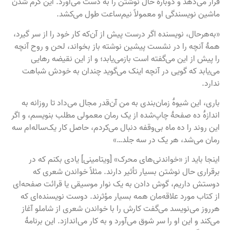
قرار می‌دهد و دوباره حال نوشتن را به دست می‌آورد. این گرم شدن
ماشین نویسندگی او معمولاً نیم‌ساعت طول می‌کشد.
«به‌هرحال، نویسنده اگر درست پیش از آن‌که کار خود را از سر گیرد،
همهٔ آنچه را در نشست پیشین نوشته باز بخواند، لحن و روح آنچه
را پیش از این می‌گفته است بازمی‌یابد؛ و از این نقیضه رهایی
می‌یابد که گویی در آنچه اینک می‌گوید چندان به خودش شباهت
ندارد.
باری، این شیوهٔ زمان‌بندی به من آن‌قدر مجال می‌داد تا روزانه به
اندازهٔ ده صفحهٔ چاپ‌شده از یک رمان معمولی مطلب بنویسم، و اگر
این روند را ده ماه بی‌وقفه دنبال می‌کردم، حاصل کار یک‌ساله‌ام سه
رمان می‌شد، هر یک در سه جلد…»
اینجا باید از «خواندنی‌های محرک» [ویتامینی] یادی بکنم که در
برقراری حال نوشتن بسیار تأثیر دارند. مثلاً خواندن شعری که
دوستش داریم، گوش دادن به یک نوار موسیقی یا قرائت صفحه‌ای
از کتاب مورد علاقه‌مان همه بسیار مؤثرند. دوست نویسنده‌ای که
هرروز می‌نویسد می‌گفت کارش را با خواندن شعری از شاملو آغاز
می‌کند و این او را سر شوق می‌آورد و به کار می‌اندازد. این برنامهٔ