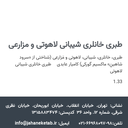
طبری خانلری شیبانی لاهوتی و مزارعی
طبری، خانلری، شیبانی، لاهوتی و مَزارعی (شناختی از «سرود
شاهینِ» ماکسیم گورکی) کامیار عابدی طبری خانلری شیبانی
لاهوتی
نشانی:
تهران. خیابان انقلاب. خیابان ابوریحان. خیابان نظری
شرقی. شماره ۱۲. واحد ۳۶ کدپستی: ۱۳۱۵۸۸۳۴۷۴
تلفن:98-66968097-021 ایمیل: info@jahaneketab.ir