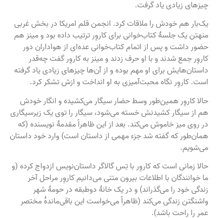
چیزهای زیادی یاد گرفت.
یک‌بار هم خودش را ملاقات کرد. انجمن قلم امریکا در بخش غربی
منهتن یک جلسهٔ کتاب‌خوانی برای کاروِر ترتیب داده بود و مینز هم
حضور داشت و پس از اتمام کتاب‌خوانی عده‌ای از هواداران دور
کاروِر جمع شدند و با او حرف زدند و مینز به کاروِر گفت چه‌قدر
داستان‌هایش برای او مهم بوده و از آن‌ها چیزهای زیادی یاد گرفته
است. کاروِر نگاه محبت‌آمیزی به او انداخت و ازش تشکر کرد.
حالا کاروِر همین‌طور وسط حضار سیگار می‌کشیده و انگار خودش
هم از سیگار کشیدنش خسته می‌شود، سیگار را توی یک زیرسیگاری
در روی میز خاموش می‌کند. بعد از این ظاهراً مقدمهٔ نویسنده (که
همان‌طور که گفته شد جزء مهمی از داستان است) وارد خود داستان
می‌شویم.
حالا زمانی است که کاروِر با تِس ‌گالاگر داستان‌نویس ازدواج کرده (و
ما خوانندگان با اطلاعات بیرون متنی می‌دانیم کاروِر مراحل آخر
زندگی خود را می‌گذراند) و در یک خانهٔ دوطبقه در حومهٔ شهر
واشنگتن زندگی می‌کند (ظاهراً می‌خواست این باقی‌ماندهٔ مختصر
عمر را راحت باشد).