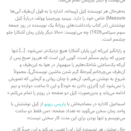
به‌هرحال هر نویسنده کِیل (پیمانه، اندازه یا به قول آن‌طرف آبی‌ها
Measure) خاص خود را دارد. ببینید ویرجینیا وولف دربارهٔ کِیل
نوشتنش (در کتاب یادداشت‌های روزانهٔ یک نویسنده در روز جمعه
سوم سپتامبر1926) چه می‌نویسد: «حالا دیگر پایان رمان آشکارا جلو
چشمم است.
و رازانگیز این‌که این پایان آشکارا هیچ نزدیک‌تر نمی‌شود. […] تنها
چیزی که برایم مسلّم است، گویی این است که هرروز صبح پس از
آن‌که یک‌ساعتی شاخک‌هایم را مبهم‌وار در هوا به این‌طرف و
آن‌طرف می‌چرخانم [مرحلهٔ گرم شدن ماشین نویسندگی]، معمولاً
شروع به نوشتن می‌کنم، آن‌هم با چنان روانی و گرمایی که تصورش
را نمی‌شود کرد [انرژی دادن به خود!] و این تا ساعت دوازده و نیم
ادامه می‌یابد و بدین‌صورت کِیل دو صفحه در روزم را تمام می‌کنم.»
اسماعیل کاداره در مصاحبه‌اش با
پاریس ریویو
از کِیل نوشتنش با
واحد زمان سخن می‌گوید نه تعداد صفحه: «من فقط دو ساعت
می‌نویسم و تنها بودن برای این مدت کار سختی نیست»
حالِ نوشتن هر نویسنده کِیل او را تعیین می‌کند و این جیرهٔ کاری