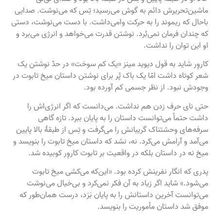
ماشین‌تحریرش دائم به گوش می‌رسید؛ تِس که می‌نوشت. صدایی
باحال که ریموند را به حرکت وا‌می‌داشت. با دست می‌نوشت، دستی
که چندان فرمان نمی‌بُرد. نوشتن قدرت می‌خواهد و انرژی می‌برد و
او این توان را نداشت.
کاروِر شاید به قول دیوید مینز «یک کم سوخت» در حدّ نوشتن یک
شعر کوتاه داشت امّا یک باک پُر برای نوشتن داستان میخ تابوت در
وجودش نبود. از نظر جسمی کم آورده بود.
حتی نای حرف زدن هم نداشت. می‌دانست که اگر انرژی‌اش را
داشت حتماً می‌توانست داستان را به پایان ببرد. تازه گاهی
سرفه‌های وحشتناک گریبانش را می‌گرفت و تِس از طبقهٔ بالا پایین
می‌آمد و آرامش می‌کرد. نه، نشد که داستان میخ تابوت را بنویسد و
میخ نه در داستان بلکه در واقعیت بر تابوت کاروِر کوبیده شد.
پدری که انگار نفرینش کرده بود. «این‌که می‌کشی میخ تابوت
می‌شود.» شاید اگر زیاد به آن فکر نمی‌کرد و بی‌خیال می‌نوشت
می‌توانست آخرین داستانش را به پایان بَرَد، درست همان‌طور که
موفق شد داستان مأموریت را بنویسد.