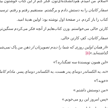
«سلام. من امیدم. هم‌دانشکده‌ای‌تون. فکر کنم از این کتاب خوشتون بیا
اسفار کاتبان
را به دستش دادم و برگشتم. مستقیم رفتم و رفتم. ترسید
کتاب را باز کردم. در صفحهٔ اول نوشته بود: اولین هدیهٔ امید.
کارتن خالی می‌خواستم. وزن کتاب‌هایم از آنچه فکر می‌کردم سنگین‌تر 
اسفار کاتبان
، کفِ کارتن خالی.
«از همان اولین روزی که شما را دیدم تصویرتان از ذهن من پاک نمی‌شود 
گذاشته‌اید.»
[۵]
«این همون نویسندهٔ
سه تفنگداره
؟»
«نه، یه الکساندر دومای پدر هست، یه الکساندر دومای پسر.
مادام کامل
«خوبه؟»
«من دوستش داشتم.»
«پس امروز این رو می‌خونم.»