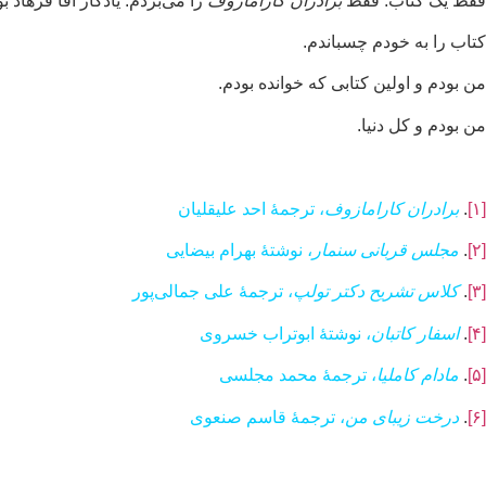
فقط یک کتاب. فقط
برادران کارامازوف
را می‌بردم. یادگار آقا فرهاد 
کتاب را به خودم چسباندم.
من بودم و اولین کتابی که خوانده بودم.
من بودم و کل دنیا.
[۱]
.
برادران کارامازوف
، ترجمهٔ احد علیقلیان
[۲]
.
مجلس قربانی سنمار
، نوشتهٔ بهرام بیضایی
[۳]
.
کلاس تشریح دکتر تولپ
، ترجمهٔ علی جمالی‌پور
[۴]
.
اسفار کاتبان
، نوشتهٔ ابوتراب خسروی
[۵]
.
مادام کاملیا
، ترجمهٔ محمد مجلسی
[۶]
.
درخت زیبای من
، ترجمهٔ قاسم صنعوی