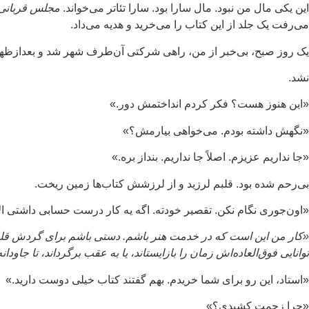
این یکی مال من نبود. مال سارا بود. سارا تئاتر می‌خواند.
مجلس قربانی
می‌رفت یک جلد از این کتاب را می‌خرید و هدیه می‌داد.
یک روز صبح، بی‌خبر از من، راهی شرکتی آن‌طرف شهر شد و بعدازظهرش 
نشد.
«این هنوز هست؟ فکر کردم انداختمش دور.»
«نگهش داشته بودم. می‌خواهی بیارمش؟»
«جا نداریم عزیزم. اصلاً جا نداریم. بنداز بره.»
بی‌رحم شده بود. قلبم لرزید و از لرزشش کتاب‌ها زمین ریخت.
«اون‌جوری نگام نکن. تقصیر خودته. اگه یه کار درست حسابی داشتی الآ
«کار من این است که در خدمت هنر باشم. دستی باشم برای گردش قلم، و چ
توانایی فوق‌العاده‌اش زمان را بازایستاند، یا به عقب برگرداند، تا جاودان
«استاد، این رو برای شما خریدم. بهم گفتند کتاب خیلی دوست دارید.»
«چرا زحمت کشیدی؟»