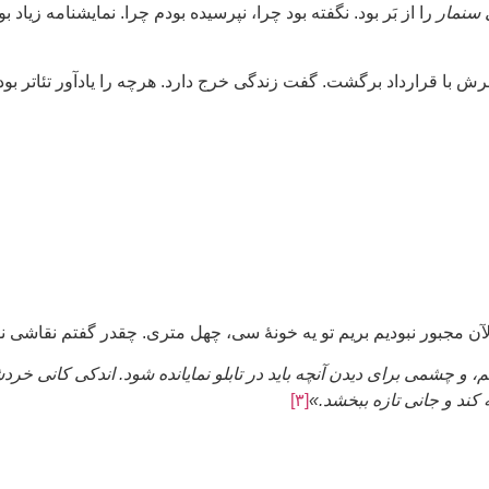
 سنمار
را از بَر بود. نگفته بود چرا، نپرسیده بودم چرا. نمایشنامه زیاد 
با قرارداد برگشت. گفت زندگی خرج دارد. هرچه را یادآور تئاتر بود،
ن مجبور نبودیم بریم تو یه خونهٔ سی، چهل متری. چقدر گفتم نقاشی ن
شمی برای دیدن آنچه باید در تابلو نمایانده شود. اندکی کانی خردشده 
ه کند و جانی تازه ببخشد.»
[۳]