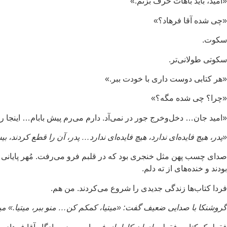
«امید، باید باهات حرف بزنم.»
«چی شده آقا فرهاد؟»
سکوت.
سکوتی طولانی‌تر.
«هر کتابی دوست داری با خودت ببر.»
«چرا؟ چی شده مگه؟»
«امید جان… دخل‌وخرج جور در نمی‌آد. دارم می‌رم پیش بابام… اینجا ر
«پدر، هیچ فایده‌ای ندارد، هیچ فایده‌ای ندارد… پدر، آن را قطع کردند
صدای چسب پهن مثل خنجری بود که در قلبم فرو می‌رفت. مُهر پایانی بو
بودند و خنده‌های از ته دلم.
فردا کتاب‌ها زندگی جدیدی را شروع می‌کردند. من هم.
گروشنکا با صدایی ضعیف گفت: «میتیا، کمکم کن… منو ببر، میتیا.» میت