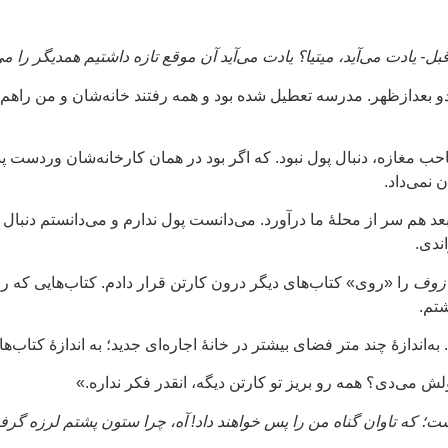
ادت می‌آید، میتیا؟ یادت می‌آید آن موقع تازه داشتیم همدیگر را م
دو بعدازظهر. مدرسه تعطیل شده بود و همه رفتند خانه‌شان و من را
حب مغازه، دنبال پول نبود. که اگر بود در همان کارخانه‌شان وردست پد
 نمی‌داد.
د هم سر از محلهٔ ما درآورد. می‌دانست پول ندارم و می‌دانستم دنبا
ندی.
ازوف
را «روی» کتاب‌های دیگر درون کارتن قرار دادم. کتاب‌هایی که روز
شتم.
 به‌اندازهٔ چند متر فضای بیشتر در خانهٔ اجاره‌ای جدید؛ به اندازهٔ کتاب‌ها
ش می‌دی؟ همه رو بریز تو کارتن دیگه، انقدر فکر نداره.»
ت؛ که تاوان گناه من را پس خواهند داد! آه، چرا ستون پشتم لرزه گرفت