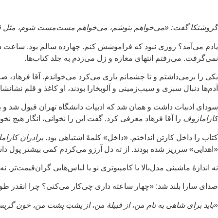
گروشنکا گفت: «می‌خواهم بنوشم، می‌خواهم مست‌مست شوم، مثل قبل- ی
یادم می‌آمد؟ روزی نبود که فراموشش کنم. چهارده سالم بود. ساعت 
نمی‌گرفت. می‌رفتم انتهای مغازه و زل می‌زدم به جلد کتاب‌ها.
یکی را برمی‌داشتم و تا چشمانم یاری می‌کرد می‌خواندم. آقا فرهاد، صا
آدم‌ها دنبال سبزی و سیب‌زمینی و آلوبخارا بودند، او کاغذ و قلم نشانشان
سودای ادبیات داشت و همان شد که ادبیات دانشگاه تهران قبول شد و بع
کارامازوف
را آقا فرهاد معرفی کرد. گفت این را نخوانی، انگار هیچ نخوا
کتاب را داخل کارتن انداختم. «داخل» کلمهٔ اشتباهی بود.
برادران کارام
«اهدایی» سرریز شده بودند. از ته دل آرزو می‌کردم کمی بیشتر پول دا
نه اندازهٔ ماشینی مدل‌بالا یا کامپیوتری نو یا لباس‌هایی گران‌قیمت‌تر. نه.
صدای سارا بلند شد: «چهار ساعته داری چی‌کار می‌کنی؟ چرا انقدر طول
«باید برای شاهی به نام من، از قبیلهٔ من، از پشتِ پشت من، خون گریس