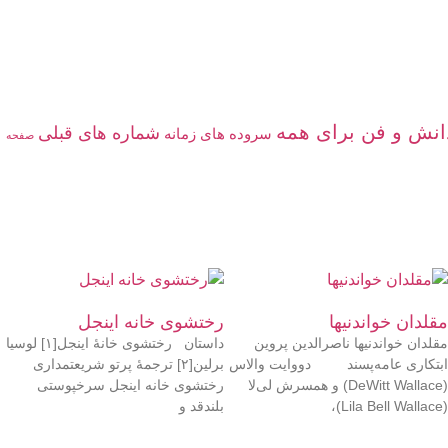
انش‌ و ‌فن‌ براى همه
شماره های قبلی
سروده ‏هاى زمانه
صفحه
مقلدان خواندنیها
رختشوی‌ خانه اینجل
مقلدان خواندنیها ناصرالدین پروین
داستان رختشوی‌ خانهٔ اینجل[۱] لوسیا
ابتکاری عامه‌پسند دووایت والاس
برلین[۲] ترجمهٔ پرتو شریعتمداری
(DeWitt Wallace) و همسرش لی‌لا
رختشوی‌ خانه اینجل سرخپوستی
(Lila Bell Wallace)،
بلندقد و