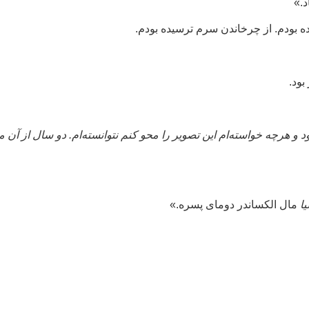
د.»
ه بودم. از چرخاندن سرم ترسیده بودم.
بود.
و هرچه خواسته‌ام این تصویر را محو کنم نتوانسته‌ام. دو سال از آن م
یا
مال الکساندر دومای پسره.»