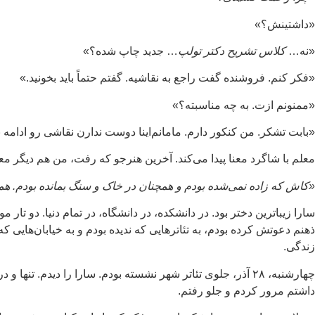
«داشتینش؟»
«نه…
کلاس تشریح دکتر تولپ
… جدید چاپ شده؟»
«فکر کنم. فروشنده گفت راجع به نقاشیه. گفتم حتماً باید بخونید.»
«ممنونم ازت. به چه مناسبته؟»
«بابت تشکر. من کنکور دارم. مامانم‌اینا دوست ندارن نقاشی رو ادامه ب
معلم با شاگرد معنا پیدا می‌کند. آخرین هنرجو که رفت، من هم دیگر مع
«کاش که زاده نمی‌شده بودم و همچنان در خاک و سنگ بمانده بودم. هم
سارا زیباترین دختر بود. در دانشکده، در دانشگاه، در تمام دنیا. دو تار
ذهنم دعوتش کرده بودم، به تئاترهایی که ندیده بودم و به خیابان‌های
زندگی.
چهارشنبه، ۲۸ آذر، جلوی تئاتر شهر نشسته بودم. سارا را دیدم
داشتم مرور کردم و جلو رفتم.