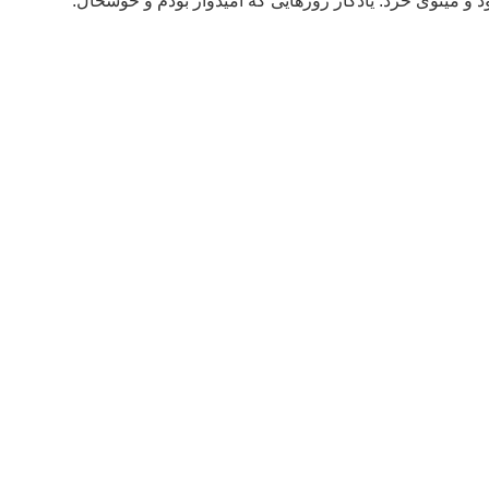
بود و مینوی خرد. یادگار روزهایی که امیدوار بودم و خوشحال.