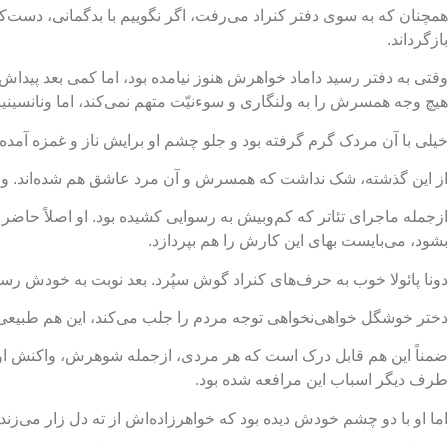
همچنان که به سوی دفتر کنراد می‌رفت، اگر نگوییم با بدگمانی، دست‌ک
بازگرداند.
وقتی به دفتر رسید داماد خواهرش هنوز نیامده بود، اما کمی بعد پیدا
هیچ وجه همسرش را به ولنگاری و سوء‌نیّت متهم نمی‌کند، اما ونانسینیا 
خیلی با آن مردک گرم گرفته بود و جلو چشم او برایش ناز و غمزه آمده
از این گذشته، شک نداشت که همسرش و آن مرد عاشق هم شده‌اند. ونانس
ازجمله ماجرای تئاتر که کم‌وبیش به رسوایی کشیده بود. او اصلاً حاض
بشود، می‌بایست بهای این کارش را هم بپردازد.
دونا پائولا خوب به حرف‌های کنراد گوش سپُرد. بعد نوبت به خودش رسی
دختر خوشگل خواهی‌نخواهی توجه مردم را جلب می‌کند، این هم طبیعی 
ضمناً این هم قابل درک است که هر مردی، ازجمله شوهرش، واکنش او 
طرف دیگر اسباب این مرافعه شده بود.
اما او با دو چشم خودش دیده بود که خواهرزاده‌اش از ته دل زار می‌زن