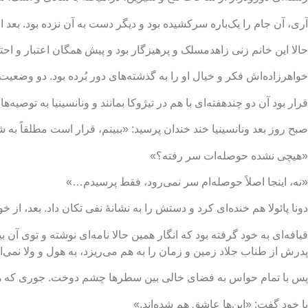
آری، آن جام را یک‌باره سرکشیده بود و دیگر دست به آن نزده بود. بعد 
حالا این خانم زنی زاهدمسلک و پرهیزگار بود و پیش همگان اعتبار و اح
خواهرزاده‌اش فکر و خیال او را به گذشته‌های دور بُرده بود. دو وضعیت م
قرار بود آن دو چندهفته‌ای با هم در تیژوکا بمانند و ونانسینیا به توصی
صبح روز بعد ونانسینیا خند خندان پرسید: «ببینم، قرار است مطلقاً به 
«هیچی نشده حوصله‌ات سر رفته؟»
«نه، اینجا اصلاً حوصله‌ام سر نمی‌رود، فقط پرسیدم…»
دونا پائولا هم خنده‌ای کرد و دستش را به نشانۀ نفی تکان داد. بعد، از 
قیافه‌ای به خود گرفته بود که انگار همین حالا نامه‌ای نوشته و توی آ
پدرش از طناب جلاد زمین و زمان را به هم می‌ریزد، به هول و ولا نمی‌اف
پس با تمام حواس به فضای خالی بین سطرها چشم دوخت. جوری که همه‌
با خود گفت: «این‌ها عاشق هم شده‌اند.»