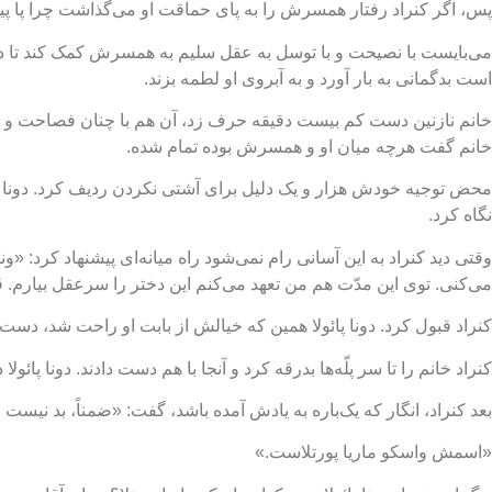
پس، اگر کنراد رفتار همسرش را به پای حماقت او می‌گذاشت چرا پا پی
می‌بایست با نصیحت و با توسل به عقل سلیم به همسرش کمک کند تا در 
است بدگمانی به بار آورد و به آبروی او لطمه بزند.
خانم نازنین دست کم بیست دقیقه حرف زد، آن هم با چنان فصاحت و سیا
خانم گفت هرچه میان او و همسرش بوده تمام شده.
محض توجیه خودش هزار و یک دلیل برای آشتی نکردن ردیف کرد. دونا پ
نگاه کرد.
وقتی دید کنراد به این آسانی رام نمی‌شود راه میانه‌ای پیشنهاد کرد: 
می‌کنی. توی این مدّت هم من تعهد می‌کنم این دختر را سرعقل بیارم. 
کنراد قبول کرد. دونا پائولا همین که خیالش از بابت او راحت شد، دست
کنراد خانم را تا سر پلّه‌ها بدرقه کرد و آنجا با هم دست دادند. دونا پ
بعد کنراد، انگار که یک‌باره به یادش آمده باشد، گفت: «ضمناً، بد نی
«اسمش واسکو ماریا پورتلاست.»