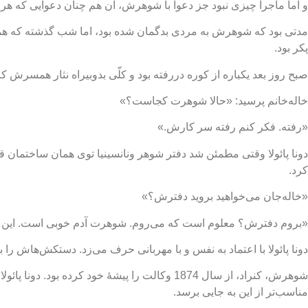
و اما ماجرا چیزی نبود جز دعوا با شوهرش، آن هم چنان دعوایی که هر د
مدتی بود که شوهرش به مردی بدگمان شده بود، اما شب گذشته که همسرش
پکر بود.
صبح روز بعد یکباره از کوره دررفته بود و کلّی بدوبیراه نثار همسرش کرد
خاله‌خانم پرسید: «حالا شوهرت کجاست؟»
«رفته. فکر کنم رفته سر کارش.»
دونا پائولا وقتی مطمئن شد دفتر شوهر ونانسینیا توی همان ساختمان
کرد.
«خاله‌جان می‌خواهید بروید دفترش؟»
«بروم دفترش؟ معلوم است که می‌روم. شوهرت آدم خوبی است. این از همان دعواهای عاشق و معشوق است. پلاک 104 بود،
دونا پائولا با اعتماد به نفس و با مهربانی حرف می‌زد. دستکش‌هاش را 
شوهرش، کنراد، از سال 1874 وکالت را پیشۀ خود
مناسب‌تر از این به جایی برسد.