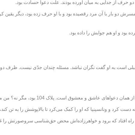
و حرف از جدایی به میان آورده بودند. علّت دعوا حسادت بود.
 دو بار با آن مرد رقصیده بود و با او حرف زده بود، دیگر یقین کرد
ه بود و او هم جوابش را داده بود.
 قبلی است به او گفت نگران نباشد. مسئله چندان جدّی نیست. ظرف د
 مگر نه؟ من می‌روم، تو هم مواظب باش برده‌ها با این سر و وضع نبینندت.»
به دست کرد و ونانسینیا که او را کمک می‌کرد تا بالاپوشش را به تن ک
 کرده بود. دونا پائولا راه افتاد که برود و خواهرزاده‌اش محض حق‌شناسی سروصور