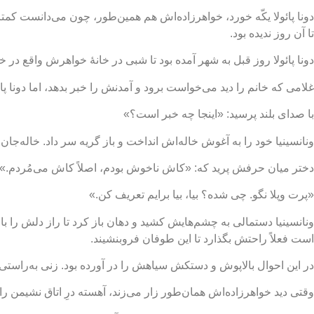
تا آن روز ندیده بود.
دونا پائولا روز قبل به شهر آمده بود تا شبی در خانۀ خواهرش واقع در خیا
غلامی که خانم را دید می‌خواست برود و آمدنش را خبر بدهد، اما دونا پ
با صدای بلند پرسید: «اینجا چه خبر است؟»
ونانسینیا خود را به آغوش خاله‌اش انداخت و باز گریه سر داد. خاله‌جان
دختر میان حرفش پرید که: «کاش ناخوش بودم، اصلاً کاش می‌مُردم.»
«پرت وپلا نگو. چی شده؟ بیا، بیا برایم تعریف کن.»
ونانسینیا دستمالی به چشم‌هایش کشید و دهان باز کرد تا راز دلش را با خا
است فعلاً راحتش بگذارد تا این طوفان فروبنشیند.
در این احوال بالاپوش و دستکش سیاهش را در آورده بود. زنی به‌راستی بر
وقتی دید خواهرزاده‌اش همان‌طور زار می‌زند، آهسته درِ اتاق نشیمن 