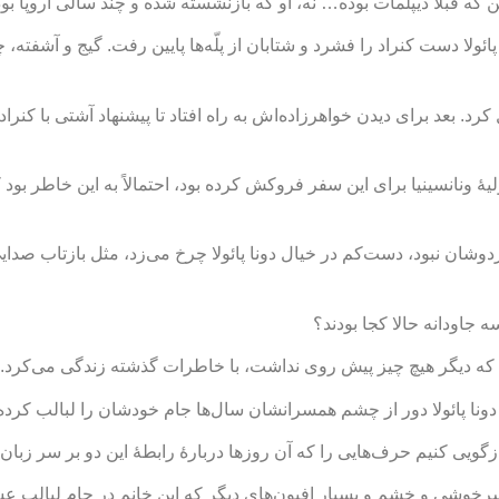
سن که قبلاً دیپلمات بوده… نه، او که بازنشسته شده و چند سالی اروپا ب
ئولا دست کنراد را فشرد و شتابان از پلّه‌ها پایین رفت. گیج و آشفته، چ
. بعد برای دیدن خواهرزاده‌اش به راه افتاد تا پیشنهاد آشتی با کنراد 
اولیۀ ونانسینیا برای این سفر فروکش کرده بود، احتمالاً به این خاطر بو
 هردوشان نبود، دست‌کم در خیال دونا پائولا چرخ می‌زد، مثل بازتاب صدا
جاودانه حالا کجا بودند؟
لا که دیگر هیچ چیز پیش روی نداشت، با خاطرات گذشته زندگی می‌کرد.
نا پائولا دور از چشم همسرانشان سال‌ها جام خودشان را لبالب کرده و 
 بازگویی کنیم حرف‌هایی را که آن روزها دربارۀ رابطۀ این دو بر سر زبان
سرخوشی و خشم و بسیار افیون‌های دیگر که این خانم در جام لبالب عش