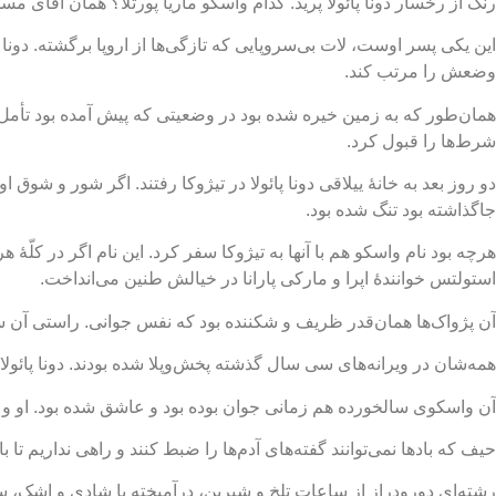
رنگ از رخسار دونا پائولا پرید. کدام واسکو ماریا پورتلا؟ همان آقای م
این یکی پسر اوست، لات بی‌سروپایی که تازگی‌ها از اروپا برگشته. دونا پا
وضعش را مرتب کند.
همان‌طور که به زمین خیره شده بود در وضعیتی که پیش آمده بود تأمل کرد
شرط‌ها را قبول کرد.
دو روز بعد به خانۀ ییلاقی دونا پائولا در تیژوکا رفتند. اگر شور و شوق 
جاگذاشته بود تنگ شده بود.
هرچه بود نام واسکو هم با آنها به تیژوکا سفر کرد. این نام اگر در کلّۀ
استولتس خوانندۀ اپرا و مارکی پارانا در خیالش طنین می‌انداخت.
آن پژواک‌ها همان‌قدر ظریف و شکننده بود که نفس جوانی. راستی آن سه 
همه‌شان در ویرانه‌های سی سال گذشته پخش‌وپلا شده بودند. دونا پائو
آن واسکوی سالخورده هم زمانی جوان بوده بود و عاشق شده بود. او و دو
حیف که بادها نمی‌توانند گفته‌های آدم‌ها را ضبط کنند و راهی نداریم تا
رشته‌ای دورودراز از ساعات تلخ و شیرین، درآمیخته با شادی و اشک، 