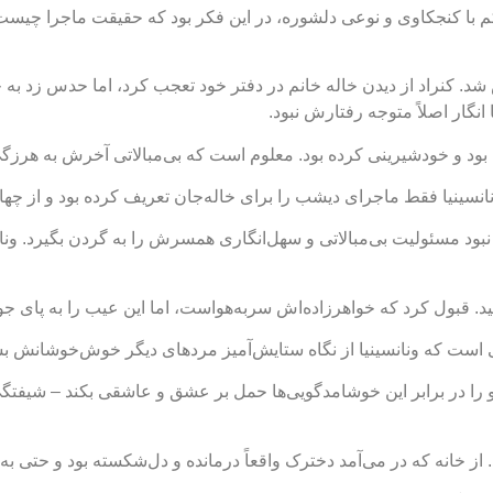
م با کنجکاوی و نوعی دلشوره، در این فکر بود که حقیقت ماجرا چیست.
ش شد. کنراد از دیدن خاله خانم در دفتر خود تعجب کرد، اما حدس زد ب
انگار اصلاً متوجه رفتارش نبود.
 بود و خودشیرینی کرده بود. معلوم است که بی‌مبالاتی آخرش به هرزگ
ینیا فقط ماجرای دیشب را برای خاله‌جان تعریف کرده بود و از چهار 
ر نبود مسئولیت بی‌مبالاتی و سهل‌انگاری همسرش را به گردن بگیرد. و
د. قبول کرد که خواهرزاده‌اش سربه‌هواست، اما این عیب را به پای جو
است که ونانسینیا از نگاه ستایش‌آمیز مردهای دیگر خوش‌خوشانش بش
را در برابر این خوشامدگویی‌ها حمل بر عشق و عاشقی بکند – شیفت
د. از خانه که در می‌آمد دخترک واقعاً درمانده و دل‌شکسته بود و حتی