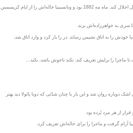
دونا پائولا یکّه خورد، خواهرزاده‌اش هم همین‌طور، چون می‌دانست کمتر پیش می‌آید که خاله‌جان از خانه‌اش در محلۀ تیژوکا به این پایین‌ها نزول اجلال کند. ماه مه 1882 بود و ونانسینیا خاله‌اش را از ایام کریسمس
 تا سری به خواهرزاده‌اش بزند.
خودش را به اتاق نشیمن رساند. در را باز کرد و وارد اتاق شد.
ت تا ماجرا را برایش تعریف کند. نکند ناخوش باشد، نکند…
شک دوباره روان شد و این بار با چنان شدّتی که دونا پائولا دید بهتر
ار از هر مرد بُرده بود.
ا آرام گرفت و ماجرا را برای خاله‌اش تعریف کرد.