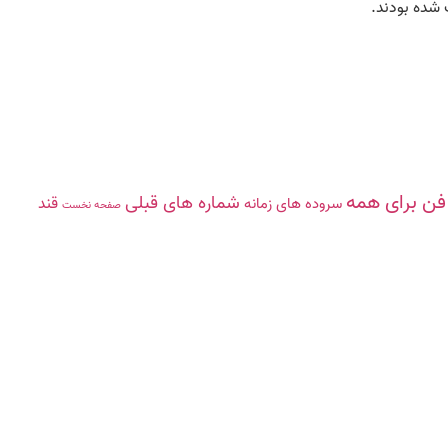
 شده بودند.
‌فن‌ براى همه
شماره های قبلی
قند
سروده ‏هاى زمانه
صفحه نخست