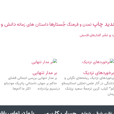
دید چاپ
جُستارها
دانش‌ و 
داستان های زمانه
تمدن و فرهنگ
 و نشر
گفتارهاى فلسفى
برخوردهای نزدیک
بر مدار تنهایی
برخوردهای نزدیک ریشه‌های نگرانی و
بر مدار تنهایی بررسی اجمالی فضای
دلتنگی در آثار علمی-تخیّلی استانیسلاو
حاکم بر جهان داستانیِ پاتریک مودیانو
لِم* کیلب کرین ترجمۀ سعید پزشک در
نسیم برات‌زاده اکثر ما آدم‌ها
رمان
حساب کاربری
با ما در تماس باش
ن نظری شرقی. شماره