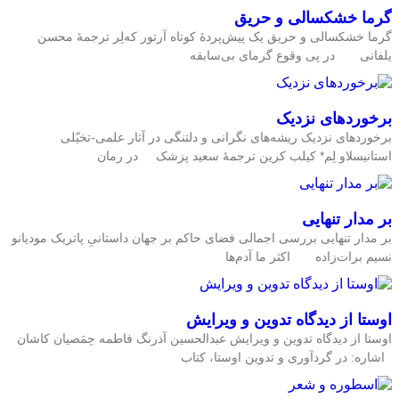
گرما خشکسالی و حریق
گرما خشکسالی و حریق یک پیش‌پردۀ کوتاه آرتور که‌لِر ترجمۀ محسن
یلفانی در پی وقوع گرمای بی‌سابقه
برخوردهای نزدیک
برخوردهای نزدیک ریشه‌های نگرانی و دلتنگی در آثار علمی-تخیّلی
استانیسلاو لِم* کیلب کرین ترجمۀ سعید پزشک در رمان
بر مدار تنهایی
بر مدار تنهایی بررسی اجمالی فضای حاکم بر جهان داستانیِ پاتریک مودیانو
نسیم برات‌زاده اکثر ما آدم‌ها
اوستا از دیدگاه تدوین و ویرایش
اوستا از دیدگاه تدوین و ویرایش عبدالحسین آذرنگ فاطمه حِمَصیان کاشان
اشاره: در گردآوری و تدوین اوستا، کتاب