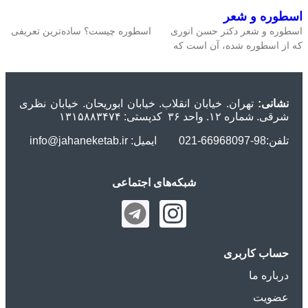
اسطوره و شعر
اسطوره و شعر دکتر حسن انوری اسطوره چیست؟ ساده‌ترین تعریفی
که از اسطوره شده، آن است که
نشانی:
تهران. خیابان انقلاب. خیابان ابوریحان. خیابان نظری
شرقی. شماره ۱۲. واحد ۳۶ کدپستی: ۱۳۱۵۸۸۳۴۷۴
تلفن:98-66968097-021 ایمیل: info@jahaneketab.ir
شبکه‌های اجتماعی
حساب کاربری
درباره ما
عضویت