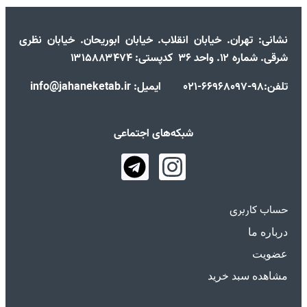
نشانی:
تهران. خیابان انقلاب. خیابان ابوریحان. خیابان نظری
شرقی. شماره ۱۲. واحد ۳۶ کدپستی: ۱۳۱۵۸۸۳۴۷۴
تلفن:98-66968097-021 ایمیل: info@jahaneketab.ir
شبکه‌های اجتماعی
حساب کاربری
درباره ما
عضویت
مشاهده سبد خرید