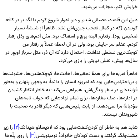
خرابش کنم، مجازات می‌شود.
طبق این قاعده، عصبانی شدم و دیوانه‌وار شروع کردم با لگد بر در کافه
کوبیدن (که در کمال تعجب چیزی‌اش نشد. ظاهراً از شیشۀ بسیار
ضخیمی بود). رفتارم البته پوچ و اسفناک بود. مثل آدم‌های رذل رفتار
کردم. عقلم سر جایش بود، ولی در آن لحظه عملاً بر رفتار من
کوچک‌ترین تسلطی نداشت. احتمال دارد که آن دَر، مثل سرباز اویوِر در
سال‌ها پیش، نقش نیابتی را بازی می‌کرد.
ظاهراً ضربه‌ها برای همۀ تحقیرها، اهانت‌ها، کوچک‌شدن‌ها، خشونت‌ها
و بی‌احترامی‌هایی بود که امروزه انسان را دائماً، به وجهی پنهان و به‌طور
فزاینده‌ای در سفر زندگی‌اش، همراهی می‌کند؛ به خاطر انتظار کشیدن
در اداره‌ها، صف مغازه‌ها، برای تمام نهادهایی که جواب نامه‌های
مؤدبانۀ مرا نمی‌دهند، از بابت پلیس‌هایی که دیگر قادر به صحبت با
شهروندان نیستند.
شاید هم به خاطر آن گردن‌کلفت‌هایی بود که لادیسلاو هیدانک
[۲]
را زیر
مشت‌ولگد گرفتند و دست کودکان خانوادۀ تومینویتس
[۳]
را روی پلّه‌ها