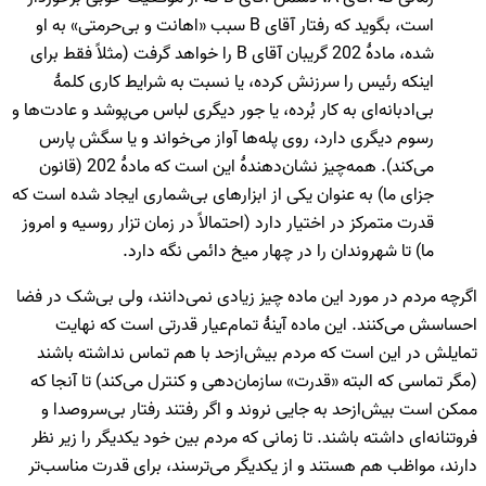
است، بگوید که رفتار آقای B سبب «اهانت و بی‌حرمتی» به او
شده، مادۀ 202 گریبان آقای B را خواهد گرفت (مثلاً فقط برای
اینکه رئیس را سرزنش کرده، یا نسبت به شرایط کاری کلمۀ
بی‌ادبانه‌ای به کار بُرده، یا جور دیگری لباس می‌پوشد و عادت‌ها و
رسوم دیگری دارد، روی پله‌ها آواز می‌خواند و یا سگش پارس
می‌کند). همه‌چیز نشان‌دهندۀ این است که مادۀ 202 (قانون
جزای ما) به عنوان یکی از ابزارهای بی‌شماری ایجاد شده است که
قدرت متمرکز در اختیار دارد (احتمالاً در زمان تزار روسیه و امروز
ما) تا شهروندان را در چهار میخ دائمی نگه دارد.
اگرچه مردم در مورد این ماده چیز زیادی نمی‌دانند، ولی بی‌شک در فضا
احساسش می‌کنند. این ماده آینۀ تمام‌عیار قدرتی است که نهایت
تمایلش در این است که مردم بیش‌ازحد با هم تماس نداشته باشند
(مگر تماسی که البته «قدرت» سازمان‌دهی و کنترل می‌کند) تا آنجا که
ممکن است بیش‌ازحد به جایی نروند و اگر رفتند رفتار بی‌سروصدا و
فروتنانه‌ای داشته باشند. تا زمانی که مردم بین خود یکدیگر را زیر نظر
دارند، مواظب هم هستند و از یکدیگر می‌ترسند، برای قدرت مناسب‌تر