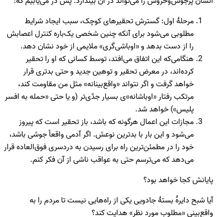
انسان پرجوش‌وخروش را می‌تواند در آن بیندازد. پس در می‌یابیم که:
مرحلۀ اول: گسترش تحقیرهای کوچک، سبب ایجاد شرایط
مطلوبی می‌شود برای آنکه چنین شخصی یک‌باره کنترل اعصابش
را از دست بدهد و «اوباشی‌گری» ملایمی از خود نشان دهد.
هنگامی‌که این اتفاق می‌افتد، توسط کسانی که او را تحقیر
کرده‌اند، در معرض تحقیر و توهین جدید و حتی بدتری قرار
خواهد گرفت و اگر نتواند «واقع‌بینانه» مثل من مقاومت کند،
مرتکب رفتار «اوباشانه»ی بسیار جدّی‌تر (و یا حتی «حمله به افسر
پلیس») خواهد شد.
مجازات این اعمال هرگونه که باشد، باز تحقیر است که پیروز
می‌شود و این بار با بدترین نوعش. اگر آدمی واقعاً جوشی باشد،
خود را در مطمئن‌ترین راه برای رسیدن به دردسری فوق‌العاده قرار
می‌دهد که می‌ترسم حتی به عواقب ناشی از آن فکر کنم.
پایانش کجا خواهد بود؟
آیا شبح دایرۀ بستۀ جادویی یکی از راه‌هایی نیست تا مردم را به
واقع‌بینی «مطلوب مورد نظر» هدایت کند؟