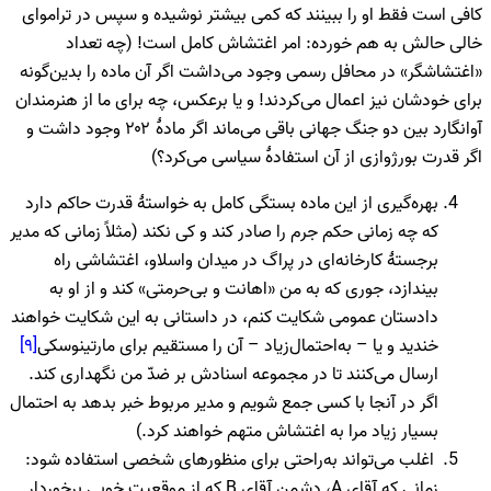
کافی است فقط او را ببینند که کمی بیشتر نوشیده و سپس در تراموای
خالی حالش به هم خورده: امر اغتشاش کامل است! (چه تعداد
«اغتشاشگر» در محافل رسمی وجود می‌داشت اگر آن ماده را بدین‌گونه
برای خودشان نیز اعمال می‌کردند! و یا برعکس، چه برای ما از هنرمندان
آوانگارد بین دو جنگ جهانی باقی می‌ماند اگر مادۀ ۲۰۲ وجود داشت و
اگر قدرت بورژوازی از آن استفادۀ سیاسی می‌کرد؟)
بهره‌گیری از این ماده بستگی کامل به خواستۀ قدرت حاکم دارد
که چه زمانی حکم جرم را صادر کند و کی نکند (مثلاً زمانی که مدیر
برجستۀ کارخانه‌ای در پراگ در میدان واسلاو، اغتشاشی راه
بیندازد، جوری که به من «اهانت و بی‌حرمتی» کند و از او به
دادستان عمومی شکایت کنم، در داستانی به این شکایت خواهند
خندید و یا – به‌احتمال‌زیاد – آن را مستقیم برای مارتینوسکی
[۹]
ارسال می‌کنند تا در مجموعه اسنادش بر ضدّ من نگهداری کند.
اگر در آنجا با کسی جمع شویم و مدیر مربوط خبر بدهد به احتمال
بسیار زیاد مرا به اغتشاش متهم خواهند کرد.)
اغلب می‌تواند به‌راحتی برای منظورهای شخصی استفاده شود:
زمانی که آقای A، دشمن آقای B که از موقعیت خوبی برخوردار