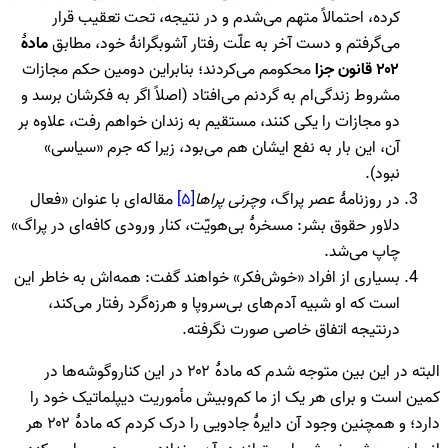
کرده، احتمالاً متهم می‌شدم و در نتیجه، تحت تعقیب قرار
می‌گرفتم و دست آخر به علّت رفتار آشوبگرانۀ خود، مطابق
مادۀ
۲۰۲ قانون جزا
محکومم می‌کردند؛ بنابراین دومین حکم مجازات
مشروط زندگی‌ام به گردنم می‌افتاد (اصلاً اگر به فکرشان برسد و
دو مجازات را یکی ‌کنند، مستقیم به زندان خواهم رفت، علاوه بر
آن، این بار به نفع ایشان هم می‌بود، زیرا که جرم «سیاسی»
نبود).
در روزنامۀ عصر پراگ،
وچرنی پراها
[۵]
مقاله‌ای با عنوان «فعال
دلاور حقوق بشر: مسخرۀ بی‌هویّت، کنار ورودی کافه‌ای در پراگ»
چاپ می‌شد.
بسیاری از افراد «خوش‌فکر» خواهند گفت: همه‌اش به خاطر این
است که او شبیه آدم‌های بی‌سروپا و هرزه‌گرد رفتار می‌کند،
درنتیجه اتفاق خاصی صورت نگرفته.
البته در این ‌بین متوجه شدم که مادۀ ۲۰۲ در این کناروگوشه‌ها در
کمین است و برای هر یک از ما کم‌وبیش مأموریت دیپلماتیک خود را
دارد؛ و همچنین وجود آن دایرۀ جادویی را درک کردم که مادۀ ۲۰۲ هر