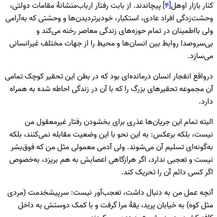
کنار بازار اوهل
[۴]
پیچاندند. از بابت رفتار ارباب‌منشانۀ مقامات دولتی،
وحشت‌زدگی افراد عادی، استکبار، خودبرتردیدن‌ها و وحشتی که به‌آرامی
ولی بااطمینان در تمام حوزه‌های زندگی معاصر رخنه می‌کند و
بی‌سروصدا روابط بین انسان‌ها و محیط را از جهات مختلف غیرانسانی
می‌سازد.
درواقع انفجار انسان درمانده‌ای بود که در بطن این تحقیر کوچک تمامی
آن مجموعه تحقیرهای بزرگ را که با آن در زندگی احاطه شده به همراه
دارد.
البته تمام این جریان‌ها عذری برای بخشودن رفتار غیرمعقول من
نیست، بلکه برعکس: به این نحو با این وضعیت مقابله نمی‌کنند، بلکه
به‌گونه‌ای تسلیم آن می‌شوند. ولی آدمی معمولی مثل من که فوق‌بشر
نیست و تعجبی ندارد، اگر هرازگاهی اعصابش به هم بریزد، به‌خصوص
اگر کسی دائم آن را تحریک کند.
آنچه عمل من به دنبال داشت، تعجب‌آور نیست: سرپیشخدمت (مردی
مثل کوه) به خیابان پرید، یقۀ مرا گرفت و با کمک دوستش به داخل