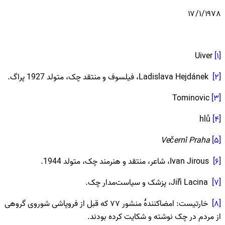
۱۷/۱/۱۹۷۸
Uiver
[۱]
[۲]
Ladislava Hejdánek، فیلسوف و منتقد چک، متولد 1927 پراگ.
Tominovic
[۳]
hlů
[۴]
Večerní Praha
[۵]
[۶]
Ivan Jirous، شاعر، منتقد و هنرمند چک، متولد 1944.
[۷]
Jiří Lacina، پزشک و سیاست‌مدار چک.
[۸]
خارتیست: امضاکنندۀ منشور ۷۷ که قبل از فروپاشی شوروی گروهی
از مردم در چک نوشته و شکایت کرده بودند.