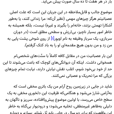
بار در هر هفت تا ده سال صورت پیش می‌آید.
موضوع جالب و قابل‌ملاحظه در این جریان این است که علت اصلی
عصبانیتم هرگز چیزهای مهمی (نظیر آن‌که: مرا زندانی کنند، یا به‌طور
آشکارا تهمتی بزنند، خانه‌ام را بگیرند و غیره) نیست، بلکه همیشه به
خاطر امور بسیار ناچیز، بی‌ارزش و سطحی مطلق است (در دوران
سربازی، یک سرباز وظیفه به نام اویوِر
[۱]
از روی شوخی پشت پایی به
من زد و من بدون هیچ مقدمه‌ای او را به باد کتک گرفتم).
این بار عصبانیت من در مقابل کافه کاملاً با سنّت‌های شخصی‌ام
همخوانی داشت. اینکه آن دیوانگی‌های کوچک که باعث می‌شوند تا این
حد از خود بی‌خود شوم، اغلب نقش نیابتی دارند، نیابت تمام چیزهای
بزرگی که مرا تحریک و عصبانی نمی‌کنند.
شاید در جایی در زیرزمین روح آرام من یک باتری مخفی است که
به‌آرامی شارژ می‌شود و هنگامی‌که ظرفیت این دلخوری مخفی به یک
سطح خاص می‌رسد، با اولین موضوع پیش‌پاافتاده، سرریز و ناگهان به
دلیلی به‌ظاهر غیرمنطقی، تخلیه می‌شود؛ و درودیوار بی‌گناه به خاطر
این واقعیت که برای دو سال در جایی باید پُل شناور بسازم و دوباره