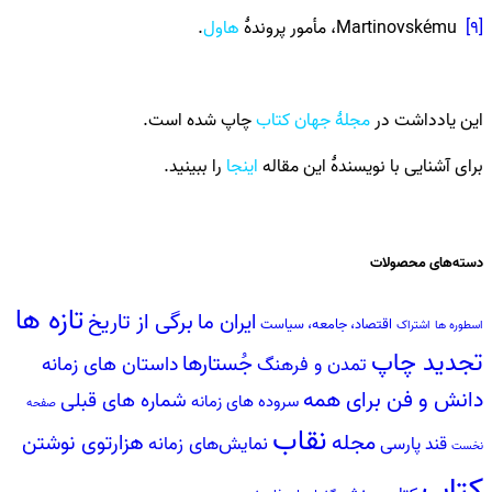
[۹]
Martinovskému، مأمور پروندۀ
هاول
.
این یادداشت در
مجلۀ جهان کتاب
چاپ شده است.
برای آشنایی با نویسندۀ این مقاله
اینجا
را ببینید.
دسته‌های محصولات
تازه ها
برگی از تاریخ
ایران ما
اقتصاد، جامعه، سیاست
اسطوره ها
اشتراک
تجدید چاپ
جُستارها
داستان های زمانه
تمدن و فرهنگ
دانش‌ و ‌فن‌ براى همه
شماره های قبلی
سروده ‏هاى زمانه
صفحه
نقاب
مجله
هزارتوی نوشتن
نمایش‌های زمانه
قند پارسی
نخست
کتاب