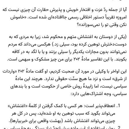
آیا از جمله ردّ عزت و افتخار خویش و پذیرش حقارت آن چیزی نیست که
امروزه تقریباً دستور اخلاقی رسمی جاافتاده‌ای شده است. «خاموش
نکن وقتی تو را نمی‌سوزاند»؟
(یکی از دوستان به اغتشاش متهم و محکوم شد، زیرا به مردی که به
دوست‌دخترش توهین کرده بود، سیلی زد.) هرکسی می‌داند که مردم
نمی‌توانند بدون مجازات یکدیگر را سیلی بزنند و یا با لگد به در کافه
بکوبند. با این تفاسیر مادۀ ۲۰۲ برای من چیز مشکوک و مبهمی است.
این اواخر با وکیلی در مورد آن صحبت کردیم، او گفت مادۀ ۲۰۲ «واردات
از شرق» است و نزد ما هیچ سنّت حقوقی ندارد. هرچند این مادۀ
سیاسی نیست، اما زاییدۀ روش خاصی از حکومت است و با بند‌های
سیاسی، وجه اشتراک‌هایی دارد:
انعطاف‌پذیر است: هر کسی با کمک گرفتن از کلمۀ «اغتشاش»
می‌تواند بگوید که سبب توهین به او شده‌اید، پس در کل هر
چیزی می‌تواند اغتشاش باشد (بهشت واقعی برای خبربیارها).
روش استفاده از این ماده بیش‌ازحدّ نیاز بستگی به جوّ سیاسی و