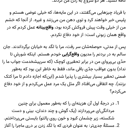
کافه کشید. هر دو شروع به زدن من کردند.
با فریاد چیزهایی می‌گفتند، در این مایه‌ها، که خیلی عوضی هستم و
پلیس خبر خواهند کرد و توی دهن من می‌زنند و غیره. از آنجا که خشم
من از خیلی وقت پیش فروکش کرده بود،
واقع‌بینانه
عمل کردم که در
واقع همان زبونی است: از خود دفاع نکردم.
پس از مدتی، حوصله‌شان سر رفت، مرا با لگد به خیابان برگرداندند. جان
سالم به در بردنم را مدیون
واقع‌گرایی
خودم هستم. اینکه شورشِ تا
حدّی بی‌پروای من در برابر تحقیری کوچک (که سرپیشخدمت جواب ما را
نداد) بدون عواقب جدّی باقی ماند، فقط به خاطر این بود که به‌طور
ضمنی تحقیر بسیار بیشتری را پذیرا شدم (این‌که اجازه دادم تا مرا کتک
بزنند). چه اتفاقی می‌افتاد اگر مثل یک مرد عمل می‌کردم و از خود دفاع
می‌کردم؟
در درجۀ اول آن هزینه‌ای را که به‌طور معمول برای چنین
مردانگی‌ای می‌پردازند (یک گوش و چند دندان، بینی و دست
شکسته، زیر چشمان کبود و خون روی پالتو) بایستی می‌پرداختم.
مسئلۀ جدی‌تر: به عنوان فردی که با لگد زدن بر دری ماجرا را آغاز