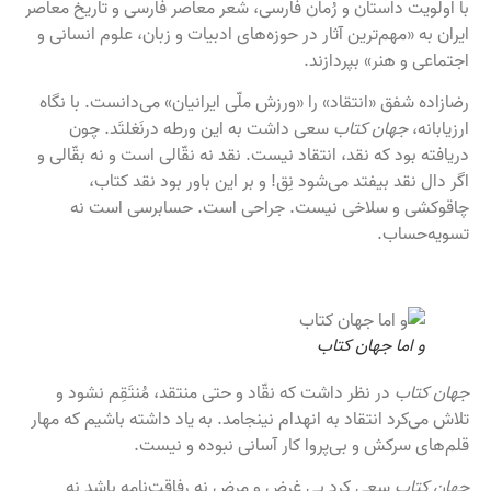
با اولویت داستان و رُمان فارسی، شعر معاصر فارسی و تاریخ معاصر
ایران به «مهم‌ترین آثار در حوزه‌های ادبیات و زبان، علوم انسانی و
اجتماعی و هنر» بپردازند.
رضازاده شفق «انتقاد» را «ورزش ملّی ایرانیان» می‌دانست. با نگاه
ارزیابانه،
جهان کتاب
سعی داشت به این ورطه درنَغلتَد. چون
دریافته بود که نقد، انتقاد نیست. نقد نه نقّالی است و نه بقّالی و
اگر دال نقد بیفتد می‌شود نِق! و بر این باور بود نقد کتاب،
چاقوکشی و سلاخی نیست. جراحی است. حسابرسی است نه
تسویه‌حساب.
و اما جهان کتاب
جهان کتاب
در نظر داشت که نقّاد و حتی منتقد، مُنتَقِم نشود و
تلاش می‌کرد انتقاد به انهدام نینجامد. به یاد داشته باشیم که مهار
قلم‌های سرکش و بی‌پروا کار آسانی نبوده و نیست.
جهان کتاب
سعی کرد بی ‌غرض و مرض نه رفاقت‌نامه باشد نه