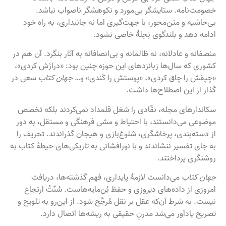
خصومت‌نامه. ستایشگر بی‌مورد و نکوهشگر ناصواب نباشد.
بی‌حاشیه و متن‌محور، با جهت‌گیری اما نه جانبداری، به راه خود
ادامه دهد و بلندگوی نِحِلهٔ خاصی نشود.
منصفانه و عادلانه، نه ظالمانه و بی‌انصافانه به آثار بنگرد. آن هم در
کشوری که سال‌ها زبانزدهای این حوزه چنین بود: «درازَش کردی»،
«چپقش را چاق کردی»، «پوستش را کَندی» و…
جهان کتاب
سعی در
گذار از این اصطلاح‌ها داشت.
سکاندارهای مجله، نقّادی را شغل قلمداد نمی‌کردند بلکه تخصص
موضوعی می‌دانستند، با احتیاط و مشی فرهنگی و مستقل، به دور
از دسته‌بندی، پرخاشگری، شلوغ‌بازی و هیجان گذراندند. تحریف را
به ‌جای تفسیر ننشاندند و با نورافشانی به تاریکی‌های حیطهٔ کتاب به
روشنگری پرداختند.
جهان کتاب
می‌دانست لازمهٔ پایداری، فهم گذشته‌ها، دریافت
امروزی از داده‌های دیروزی و حفظ بُن‌مایه‌هاست. سُنّتْ ارتجاع
نیست. به شرط آن‌که عقل بر نقل مُرجَّح شود. از این‌رو به تلویح و
تصریح یادآور می‌شد مدرنِ حقیقی به ریشه‌ها اتصال دارد.