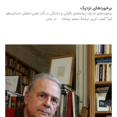
برخوردهای نزدیک
برخوردهای نزدیک ریشه‌های نگرانی و دلتنگی در آثار علمی-تخیّلی استانیسلاو
لِم* کیلب کرین ترجمۀ سعید پزشک در رمان