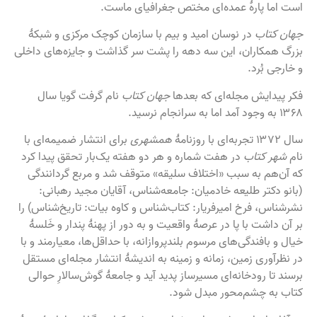
است اما پارهٔ عمده‌ای مختص جغرافیای ماست.
جهان کتاب
در نوسان امید و بیم با سازمان کوچک مرکزی و شبکهٔ
بزرگ همکاران، این سه دهه را پشت سر گذاشت و جایزه‌های داخلی
و خارجی بُرد.
فکر پیدایش مجله‌ای که بعدها
جهان کتاب
نام گرفت گویا سال
۱۳۶۸ به وجود آمد اما به سرانجام نرسید.
سال ۱۳۷۲ تجربه‌ای با روزنامهٔ
همشهری
برای انتشار ضمیمه‌ای با
نام
شهر کتاب
در هفت شماره و هر دو هفته یک‌بار تحقق پیدا کرد
که آن‌هم به سبب «اختلاف سلیقه» متوقف شد و مربع گردانندگی
(بانو دکتر طلیعه خادمیان: جامعه‌شناس، آقایان مجید رهبانی:
نشرشناس، فرخ امیرفریار: کتاب‌شناس و کاوه بیات: تاریخ‌شناس) را
بر آن داشت با پا در عرصهٔ واقعیت و به دور از پهنهٔ پندار و خَلسهٔ
خیال و بافندگی‌های مرسوم بلندپروازانه، با حداقل‌ها، معیارمند و با
در نظرآوری زمین، زمانه و زمینه به اندیشهٔ انتشار مجله‌ای مستقل
برسند تا رودخانه‌ای مسیرساز پدید آید و جامعهٔ گوش‌سالارِ حوالی
کتاب به چشم‌محور مبدل شود.