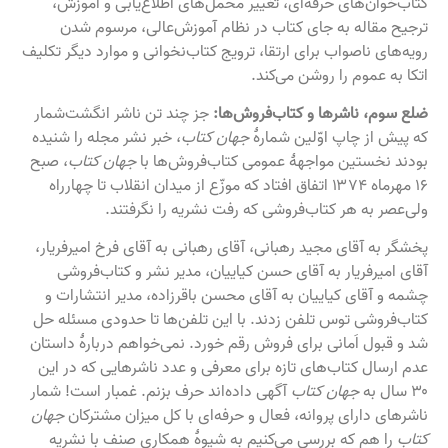
کتاب‌خوان‌های حرفه‌ای، تغییر محمل‌های اطلاع‌یابی و آموزش،
ترجیح مقاله به جای کتاب در نظام آموزش‌عالی، مرسوم شدن
رویه‌های ناصواب برای ارتقا، ترویج کتاب‌نخوانی و موارد دیگر تکلیف
اتکا به عموم را روشن می‌کند.
ضلع سوم، ناشرها و کتاب‌فروش‌ها:
جز چند تن ناشر انگشت‌شمار
که پیش از چاپ اوّلین شمارهٔ
جهان کتاب
، خبر نشر مجله را شنیده
بودند نخستین مواجهۀ عمومی کتاب‌فروش‌ها با
جهان کتاب
، صبح
۱۶ مهرماه ۱۳۷۴ اتفاق افتاد که موزّع از میدان انقلاب تا چهارراه
ولی‌عصر به هر کتاب‌فروشی که رفت نشریه را نگرفتند.
پخشگر به آقای مجید رهبانی، آقای رهبانی به آقای فرخ امیرفریار،
آقای امیرفریار به آقای حسن کیاییان، مدیر نشر و کتاب‌فروشی
چشمه و آقای کیاییان به آقای محسن باقرزاده، مدیر انتشارات و
کتاب‌فروشی توس تلفن زدند. با این تلفن‌ها تا حدودی مسئله حل
شد و قبول اَمانی برای فروش رقم خورد. نمی‌خواهم دربارهٔ داستان
عدم ارسال کتاب‌های تازه برای معرفی و عدد ناشرهایی که در این
۳۰ سال به
جهان کتاب
آگهی داده‌اند حرف بزنم. غمبار است! شمار
ناشرهای دارای پروانه، فعال و حرفه‌ای با کل میزان مشترکان
جهان
کتاب
را هم که بررسی می‌کنیم به شیوهٔ همکاری صنف با نشریه