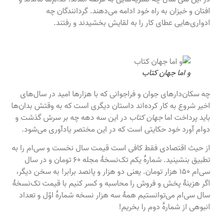
افتان ‌و خیزان به راه خود ادامه می‌دهند. گردانندگان چه
ادواری‌هایی عطای کار را به لقایش بخشیدند و رفتند.
و اما جهان کتاب
چه سکان‌دارهای جوان و فراجوانی که با هزارها امید در سال‌های
اخیر شروع به کار کرده‌اند داستان دیگری است که به وقتش بدان‌ها
باید پرداخت اما
جهان کتاب
در این سه دهه چه بر سرش گذشت و
دوام آورد خود حکایتی است که در این مختصر یادآوری می‌شود.
از حیث اقتصادی فقط کافی است قیمت سال نخست و سی‌ام را به
تطبیق بنشینید. شمارهٔ یکم تک‌نسخهٔ مجله ۶۰ تومان و در سال
سی‌ام ۱۵۰ هزار تومان. یعنی دو هزار و پانصد برابر! به سخن دیگر،
اگر هزینهٔ پخش و فروش را محاسبه و کسر کنیم با قیمت تک‌نسخۀ
سال سی‌ام می‌توانستیم همهٔ سه هزار نسخه شمارهٔ اوّل و تعداد
انبوهی از شمارۀ دوم را بخریم!