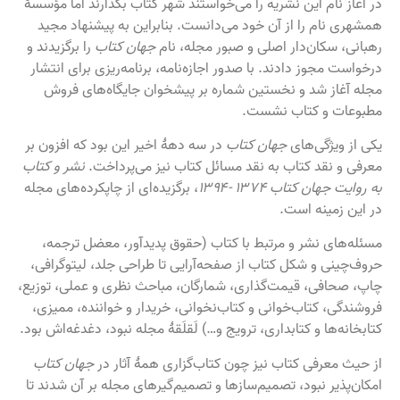
در آغاز نام این نشریه را می‌خواستند شهر کتاب بگذارند اما مؤسسهٔ
همشهری نام را از آن خود می‌دانست. بنابراین به پیشنهاد مجید
رهبانی، سکان‌دار اصلی و صبور مجله، نام
جهان کتاب
را برگزیدند و
درخواست مجوز دادند. با صدور اجازه‌نامه، برنامه‌ریزی برای انتشار
مجله آغاز شد و نخستین شماره بر پیشخوان جایگاه‌های فروش
مطبوعات و کتاب نشست.
یکی از ویژگی‌های
جهان کتاب
در سه دههٔ اخیر این بود که افزون بر
معرفی و نقد کتاب به نقد مسائل کتاب نیز می‌پرداخت.
نشر و کتاب
به روایت جهان کتاب ۱۳۷۴ -۱۳۹۴
، برگزیده‌ای از چاپکرده‌های مجله
در این زمینه است.
مسئله‌های نشر و مرتبط با کتاب (حقوق پدیدآور، معضل ترجمه،
حروف‌چینی و شکل کتاب از صفحه‌آرایی تا طراحی جلد، لیتوگرافی،
چاپ، صحافی، قیمت‌گذاری، شمارگان، مباحث نظری و عملی، توزیع،
فروشندگی، کتاب‌خوانی و کتاب‌نخوانی، خریدار و خواننده، ممیزی،
کتابخانه‌ها و کتابداری، ترویج و…) لَقلَقهٔ مجله نبود، دغدغه‌اش بود.
از حیث معرفی کتاب نیز چون کتاب‌گزاری همهٔ آثار در
جهان کتاب
امکان‌پذیر نبود، تصمیم‌سازها و تصمیم‌گیرهای مجله بر آن شدند تا