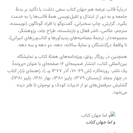
دربارهٔ قالب عرضه هم
جهان کتاب
سعی داشت با تأکید بر بدنهٔ
جامعه و به دور از ابتذال و ثقیل‌نویسی همهٔ قالب‌ها را به خدمت
بگیرد. گزارش، چاپ سخنرانی، گفت‌‌وگو با افراد گوناگون (نویسنده،
مترجم، عکاس، ناشر فعال و بازنشسته، طراحِ جلد، پژوهشگر،
مجموعه‌دار، ترجمهٔ مصاحبه‌های پدیدآورها و کتاب‌ورزهای انیرانی)،
تا واقعهٔ درگذشتگان و نمایۀ سالانه، دهه، دو دهه و سه دهه.
همچنین در روزگار رونق، ویژه‌نامه‌های هفتهٔ کتاب و نمایشگاه
بین‌المللی کتاب، انتشار ضمیمه‌ای ۱۶ صفحه‌ای با عنوان «پروندۀ
یک ناشر: روزنه‌کار» (ش ۶۹- ۷۰، آذر ۱۳۷۷ و…)،
راهنمای ‌بازار کتاب
در چهار مجلد (زمستان ۱۳۷۹، پاییز ۱۳۸۰، بهار ۱۳۸۱، پاییز ۱۳۸۱)،
گشایش سرفصل‌های نو از ادبیات کودک و نوجوان تا طنز دیده
می‌شود.
و اما جهان کتاب