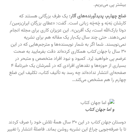
بیشتر پی می‌بریم.
ضلع چهارم، پدیدآورنده‌های آثار:
یک طرف بزرگانی هستند که
کارشان بَه‌بَه و چَه‌چَه زبانی است. گفت: «عطای بزرگان ایران‌زمین/
دوتا بارک‌الله است، یک آفرین». این عزیزان کاری برای مجله انجام
نمی‌دهند. حتی چند سال یک‌بار یک مقاله هم برای نشریه
نمی‌نویسند. شما اگر به شمار نویسنده‌ها و مترجم‌هایی که در این
۳۰ سال با
جهان کتاب
همکاری کرده‌اند دقت بفرمایید به صحت
عرضم پی خواهید بُرد. کمبود و نبود افراد متخصص و متبحر در
بسیاری از حوزه‌ها و نقدهای افرادی که در عُمرشان یک خبرنامهٔ ۴
صفحه‌ای انتشار نداده‌اند چه رسد به تألیف کتاب، تکلیف این ضلع
چهارم را هم مشخص می‌کند…
و اما جهان کتاب
دوستان
جهان کتاب
در این ۳۰ سال همۀ تلاش خود را صرف کردند
تا با صرفه‌جویی چراغ این نشریه روشن بماند. فاصلۀ انتشار را تغییر