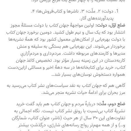
دولت؛ ۲. ملّت؛ ۳. ناشرها و کتاب‌فروش‌ها؛ ۴.
پدیدآورنده‌های آثار.
ضلع اوّل، دولت:
اولین مواجههٔ
جهان کتاب
با دولت مسئلهٔ مجوز
انتشار بود که یک سال و نیم طول کشید. دومین برخورد
جهان کتاب
با دولت بهره‌یابی از امکان‌های معمول کشور بود که همهٔ نشریه‌ها
برخوردار می‌شوند. این بهره‌یابی هم بستگی به سلیقه و منش
مدیرها و کارمندهای مربوطه داشت. مردم‌داری و مردم‌آزاریِ
کاربه‌دستان در این زمینه بسیار مؤثر بود. تخصیص کاغذ
جهان
کتاب
، خرید برای کتابخانه‌ها در سه دههٔ اخیر و مسائلی ازاین‌دست
همواره دستخوش نوسان‌های بسیار شد…
گاهی هم که
جهان کتاب
به نقد سیاست‌های نشر کتاب می‌رسید به
مرز بحران برای ادامهٔ حیات نشریه منجر می‌شد.
ضلع دوم، ملّت:
دربارهٔ مردم و
جهان کتاب
هم باید گفت خرید
نشریۀ کتاب بی‌نسبت با رونق نشر کتاب نیست. نگاه اجمالی به
تفاوت‌های این ۳۰ سال از هر حیث (ناشر، عنوان کتاب، شمارگان
و…) و از همه مهم‌تر رواج رسانه‌های شارژی، درگذشتِ بیشتر