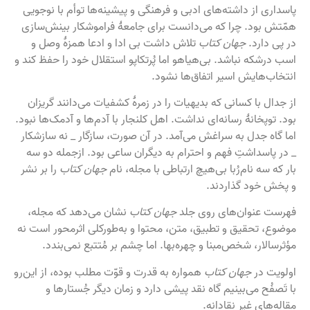
پاسداری از داشته‌های ادبی و فرهنگی و پیشینه‌ها توأم با نوجویی
همّتش بود. چرا که می‌دانست برای جامعهٔ فراموشکار بینش‌سازی
در پی دارد.
جهان کتاب
تلاش داشت بی ادا و ادعا همزهٔ وصل و
اسب درشکه نباشد. بی‌هیاهو اما پُرتکاپو استقلال خود را حفظ کند و
انتخاب‌هایش اسیر اتفاق‌ها نشود.
از جدال با کسانی که بدیهیات را در زمرهٔ کشفیات می‌دانند گریزان
بود. توپخانهٔ رسانه‌ای نداشت. اهل کلنجار با آدم‌ها و آدمک‌ها نبود.
اما گاه جدل به سراغش می‌آمد. در آن صورت، سازگار _ نه سازشکار
_ در پاسداشتِ فهم و احترام به دیگران ساعی بود. ازجمله دو سه
بار که سه نام‌رُبا بی‌هیچ ارتباطی با مجله، نام
جهان کتاب
را بر نشر
و پخش خود گذاردند.
فهرست عنوان‌های روی جلد
جهان کتاب
نشان می‌دهد که مجله،
موضوع، تحقیق و تطبیق، متن، محتوا و به‌طورکلی اثرمحور است نه
مؤثرسالار، شخص‌مبنا و چهره‌بها. اما چشم بر مُتتبع نمی‌بندد.
اولویت در
جهان کتاب
همواره به قدرت و قوّت مطلب بوده، از این‌رو
با تَصفُح می‌بینیم گاه نقد پیشی دارد و زمان دیگر جُستارها و
مقاله‌های غیر نقادانه.