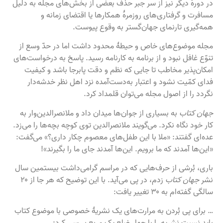
در دورۀ دیگر نیز از سر جبر حذف بعضی از بخش‌های مجله به دلیل
مسافرت و گرفتاری‌های روزمرۀ همکارها یا اقتضای زمانه و
همه‌گیری تارنمای جهان‌گستر به وقوع پیوست.
مجله موضوع‌های خاص و حیطهٔ محدود داشت اما در حدّ وسع از
تنوّع غافل نبود و از برنامه به کارنامه رسید. پاسخ به درخواست‌های
امکان‌پذیر مخاطب تا جایی که نظم و دقت پابرجا باشد و کیفیت
فدای کمّیت نشود و اعتبار به‌دست‌آمده نزد اهل نظر خدشه‌دار
نگردد را از اصول مجله می‌توان قلمداد کرد.
جهان کتاب
به بسیاری از جوان‌ها میدان داد و ملانصرالدین‌وار به
کار خود نگاه نکرد. می‌گویند ملانصرالدین توی کوچه بچه‌ها را می‌زد.
عده‌ای گفتند: «ملا با این طفل‌های معصوم چکار داری؟» می‌گفت:
«این‌ها آمدند که ما برویم. این‌ها آمدند جای ما را بگیرند»!
باری، بُرشی از حرف‌هایی که در مراسم گرامی‌داشت بیستمین سال
نشر
جهان کتاب
زدم، در پی می‌آید. با این توضیح که هر جا از ۲۰
سالگی گفته‌ام به ۳۰ تغییر یافت:
… برای پی بُردن به مرارت‌های یک نشریهٔ خصوصی با موضوع کتاب
باید نسبت نشریه را با چهار ضلع یک مربع بررسی کرد: