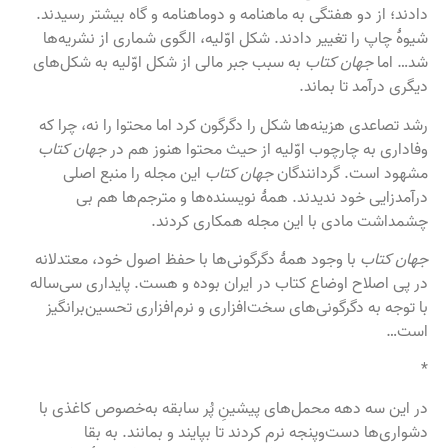
دادند؛ از دو هفتگی به ماهنامه و دوماهنامه و گاه بیشتر رسیدند.
شیوهٔ چاپ را تغییر دادند. شکل اوّلیه، الگوی شماری از نشریه‌ها
شد… اما
جهان کتاب
به سبب جبر مالی از شکل اوّلیه به شکل‌های
دیگری درآمد تا بماند.
رشد تصاعدی هزینه‌ها شکل را دگرگون کرد اما محتوا را نه، چرا که
وفاداری به چارچوب اوّلیه از حیث محتوا هنوز هم در
جهان کتاب
مشهود است. گردانندگان
جهان کتاب
این مجله را منبع اصلی
درآمدزایی خود ندیدند. همهٔ نویسنده‌ها و مترجم‌ها هم بی
چشمداشت مادی با این مجله همکاری کردند.
جهان کتاب
با وجود همهٔ دگرگونی‌ها با حفظ اصول خود، معتدلانه
در پی اصلاح اوضاع کتاب در ایران بوده و هست. پایداری سی‌ساله
با توجه به دگرگونی‌های سخت‌افزاری و نرم‌افزاری تحسین‌برانگیز
است…
*
در این سه دهه محمل‌های پیشینِ پُر سابقه به‌خصوص کاغذی با
دشواری‌ها دست‌وپنجه نرم کردند تا بپایند و بمانند. به بقا