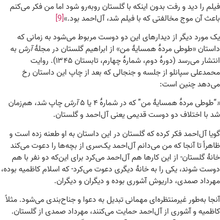
فیلم را دید و رفت بدون اینکه با گلستان روبه‌رو شود اما من فکر می‌کنم
باعث آن موج مخالفتی که با فیلم شد، آل‌احمد بود.»
[9]
یک مورد دیگر از دیدارهای این دو دوست مربوط می‌شود به زمانی که
داستان «طوطی مردهٔ همسایهٔ من» از ابراهیم گلستان در مجلهٔ
آرش
به
انتشار می‌رسد (دورهٔ دوم، شمارهٔ چهارم، تابستان ۱۳۴۵). روایت
محمدعلی سپانلو از جلسه و جنجالی که بعد از چاپ این داستان رخ
می‌دهد چنین است:
«
“طوطی مردهٔ همسایهٔ من” که در شمارهٔ ۴ یا ۵
آرش
چاپ شد، هم‌زمان
شد با اختلاف دو دوست قدیمی یعنی آل‌احمد و گلستان.
گویا آل‌احمد فکر کرده که گلستان در این داستان به او طعنه زده است و
ظاهراً تا آنجا که من می‌دانم آل‌احمد یک‌سری از بچه‌ها را دعوت می‌کند
خانهٔ گلستان- از این کارها هم آل‌احمد می‌کرد برای این‌که دو نفر با هم
دوست شوند، یکی را به خانهٔ دیگری دعوت می‌کرد- که اسلام کاظمیه بوده،
مهرداد صمدی، داریوش آشوری بوده و دیگران و دیگران.
آنجا به‌طور غیرمنتظره‌ای مهمانی تبدیل به دعوا و جناح‌بندی می‌شود. مثلاً
کاظمیه و آشوری از آل‌احمد حمایت می‌کنند، مهرداد صمدی از گلستان.