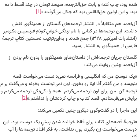
شده بود، چاپ کند؛ و بابت حق‌الترجمه، سیصد تومان در چند قسط داده
بود؛ و این اولین حق‌القلمی بود که جلال می‌گرفت.»
[1]
آل‌احمد هم متقابلاً در انتشار ترجمه‌های گلستان از همینگوی نقش
داشت. این ترجمه‌ها در کتابی با نام
زندگی خوشِ کوتاهِ فرنسیس مکومبر
(انتشارات امیرکبیر ۱۳۲۸) جمع شدند و به‌این‌ترتیب نخستین کتابِ ترجمهٔ
فارسی از همینگوی به انتشار رسید.
گلستان جریان ترجمه‌اش از داستان‌های همینگوی را بدون نام بردن از
آل‌احمد چنین روایت می‌کند:
«یک دوستِ من که انگلیسی و فرانسه نمی‌دانست می‌خواست قصه
بنویسد و من گفتم آقا اینا رو بخون. اون نمی‌تونست بخونه و می‌گفت برام
ترجمه کن. من برای اون ترجمه می‌کردم. همه را یکی‌یکی ترجمه می‌کردم و
برایش می‌فرستادم. قصد کتاب و چاپ کردنشان را نداشتم.»
[2]
این ماجرا را در گفت‌وگوی دیگری چنین تکمیل می‌کند:
«ترجمهٔ قصه‌های کتاب برای فقط خوانده شدن پیشِ یک دوست بود. این
دوست می‌خواست زن بگیرد، پول نداشت. به فکر افتاد ترجمه‌ها را آب
کند.