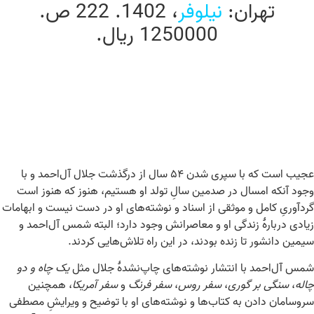
تهران:
نیلوفر
، 1402. 222 ص.
1250000 ریال.
عجیب است که با سپری شدن ۵۴ سال از درگذشت جلال آل‌احمد و با
وجود آنکه امسال در صدمین سالِ تولد او هستیم، هنوز که هنوز است
گردآوریِ کامل و موثقی از اسناد و نوشته‌های او در دست نیست و ابهامات
زیادی دربارهٔ زندگی او و معاصرانش وجود دارد؛ البته شمس آل‌احمد و
سیمین دانشور تا زنده بودند، در این راه تلاش‌هایی کردند.
شمس آل‌احمد با انتشار نوشته‌های چاپ‌نشدهٔ جلال مثل
یک چاه و دو
چاله
،
سنگی بر گوری
،
سفر روس
،
سفر فرنگ
و
سفر آمریکا
، همچنین
سروسامان دادن به کتاب‌ها و نوشته‌های او با توضیح و ویرایشِ مصطفی