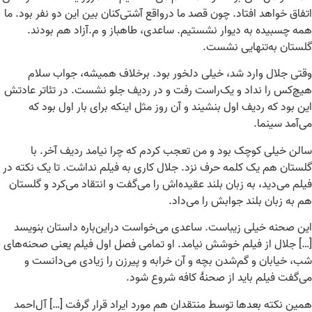
اتفاق خواهد افتاد. چون قصد ما درواقع آشتی‌کنان بین این دو نفر بود. ما
همه چسبیده به دیوار نشستیم. ساعدی، طاهباز و م.آزاد هم بودند.
گلستان به‌تنهایی نشست.
وقتی جلال وارد شد، خیلی دلخور بود. برخلاف همیشه، جواب سلام
هیچ‌کس را نداد و یک‌راست رفت و در ردیف جلو نشست. در تئاتر عادتش
این بود که ردیف اول بنشیند و آن روز مثل اینکه برای بار اول بود که
می‌آمد سینما.
سالن خیلی کوچک بود و من تعجب کردم که چرا نیامد ردیف آخر. با
گلستان هم یک کلمه حرف نزد. جلال کاری به فیلم نداشت. تا یک نکته در
فیلم می‌دید، به زبان بلند عقیده‌اش را می‌گفت و انتقاد می‌کرد و گلستان
هم به زبان بلند جوابش را می‌داد.
این صحنه خیلی زیباست. ساعدی می‌خواست دراین‌باره داستان بنویسد
[…] جلال از فیلم خوشش نیامد. او تمامی فصل اول فیلم یعنی صحنه‌های
شب، خیابان و گم‌شدن بچه و آن خرابه و پیرزن را زیادی می‌دانست و
می‌گفت فیلم باید از صحنهٔ کافه شروع شود.
همین نکته بعدها توسط منتقدان هم مورد ایراد قرار گرفت […] آل‌احمد