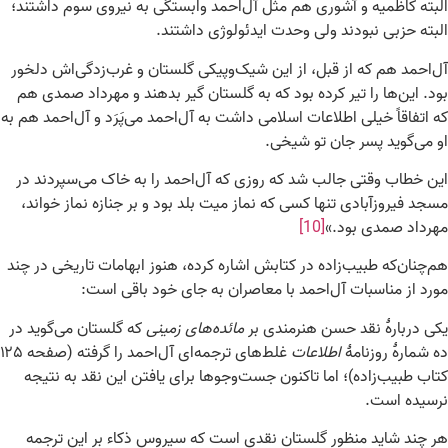
البته کاظمیه و آشوری هم مثل آل‌احمد وابستگی به نیروی سوم داشتند؛
البته حزبی نبودند ولی وحدت ایدئولوژی داشتند.
آل‌احمد هم که از قبل، از این شیک‌وپیکی گلستان و غرب‌زدگی‌اش دلخور
بود. این‌ها را تیر کرده بود که به گلستان گیر بدهند و مهرداد صمدی هم
که اتفاقاً خیلی اطلاعات اسلامی داشت به آل‌احمد می‌پَرَد و آل‌احمد هم به
او می‌گوید پسر جان تو شیخی.
این خطاب وقتی جالب شد که روزی که آل‌احمد را به خاک می‌سپردند در
مسجد فیروزآبادی تنها کسی که نماز میت بلد بود و بر جنازه نماز خواند،
مهرداد صمدی بود.»
[10]
هم‌چنان‌که طبیب‌زاده در کتابش اشاره کرده، هنوز ابهامات تاریخی در چند
مورد از مناسبات آل‌احمد با معاصران به جای خود باقی است:
یکی دربارهٔ نقد حسن هنرمندی بر
مائده‌های زمینی
که گلستان می‌گوید در
ده شمارهٔ روزنامهٔ
اطلاعات
غلط‌های ترجمه‌ای آل‌احمد را گرفته (صفحه ۱۲۵
کتاب طبیب‌زاده)؛ اما تاکنون جست‌وجوها برای یافتن این نقد به نتیجه
نرسیده است.
هر چند شاید منظور گلستان نقدی است که سیروس ذکاء بر این ترجمه