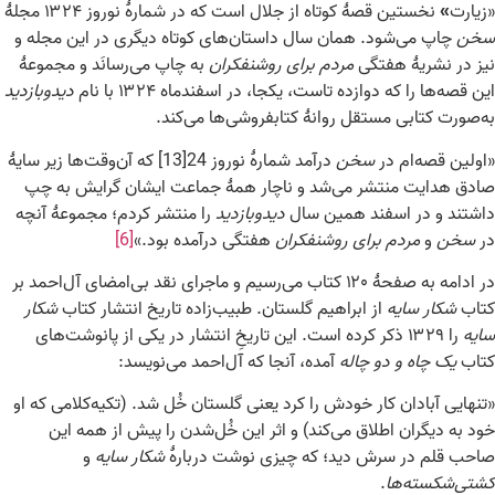
«زیارت
نخستین قصهٔ کوتاه از جلال است که در شمارهٔ نوروز ۱۳۲۴ مجلهٔ
»
سخن
چاپ می‌شود. همان سال داستان‌های کوتاه دیگری در این مجله و
نیز در نشریهٔ هفتگی
مردم برای روشنفکران
به چاپ می‌رسانَد و مجموعهٔ
این قصه‌ها را که دوازده تاست، یکجا، در اسفندماه ۱۳۲۴ با نام
دیدوبازدید
به‌صورت کتابی مستقل روانهٔ کتابفروشی‌ها می‌کند.
«اولین قصه‌ام در
سخن
درآمد شمارهٔ نوروز 24[13] که آن‌وقت‌ها زیر سایهٔ
صادق هدایت منتشر می‌شد و ناچار همهٔ جماعت ایشان گرایش به چپ
داشتند و در اسفند همین سال
دیدوبازدید
را منتشر کردم؛ مجموعهٔ آنچه
در
سخن
و
مردم برای روشنفکران
هفتگی درآمده بود.»
[6]
در ادامه به صفحهٔ ۱۲۰ کتاب می‌رسیم و ماجرای نقد بی‌امضای آل‌احمد بر
کتاب
شکار سایه
از ابراهیم گلستان. طبیب‌زاده تاریخ انتشار کتاب
شکار
سایه
را ۱۳۲۹ ذکر کرده است. این تاریخِ انتشار در یکی از پانوشت‌های
کتاب
یک چاه و دو چاله
آمده، آنجا که آل‌احمد می‌نویسد:
«تنهایی آبادان کار خودش را کرد یعنی گلستان خُل شد. (تکیه‌کلامی که او
خود به دیگران اطلاق می‌کند) و اثر این خُل‌شدن را پیش از همه این
صاحب قلم در سرش دید؛ که چیزی نوشت دربارهٔ
شکار سایه
و
کشتی‌شکسته‌ها
.