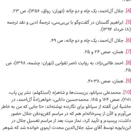
[4]
. جلال آل‌احمد،
یک چاه و دو چاله
(تهران: رواق، ۱۳۵۶)، ص ۲۳.
[5]
. ابراهیم گلستان در گفت‌وگو با بی‌بی‌سی، ترجمهٔ ادبی و نقد ترجمه
(۱۸ خرداد ۱۳۹۴).
[6]
. جلال آل‌احمد،
یک چاه و دو چاله
، ص ۴۹.
[7]
. همان، صص ۲۴ و ۲۵.
[8]
. احمد طالبی‌نژاد،
به روایت ناصر تقوایی
(تهران: چشمه، ۱۳۹۸)، ص
۲۵.
[9]
. همان، صص ۳۸-۴۰.
[10]
. محمدعلی سپانلو،
بن‌بست‌ها و شاهراه
(استکهلم: نشر پن پاب،
۲۰۱۱)، صص ۱۶۴ و ۱۶۵. محمدحسین دانایی، خواهرزادهٔ آل‌احمد، در
حاشیهٔ این گفته از سپانلو برای نگارنده نوشته‌اند: «تا جایی که من به خاطر
می‌آورم و الآن از پسرخاله‌ام هم که در مراسم کفن‌ودفن جلال حضور
داشت، پرسیدم و تأیید کرد، نماز میت بعد از مراسم تغسیلِ جلال در
ابن‌بابویه توسط آقای سیّد جلال‌الدین محدث ارموی خوانده شد که شوهر