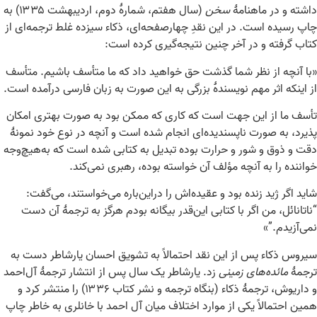
داشته و در ماهنامهٔ
سخن
(سال هفتم، شمارهٔ دوم، اردیبهشت ۱۳۳۵) به
چاپ رسیده است. در این نقدِ چهارصفحه‌ای، ذکاء سیزده غلط ترجمه‌ای از
کتاب گرفته و در آخر چنین نتیجه‌گیری کرده است:
«با آنچه از نظر شما گذشت حق خواهید داد که ما متأسف باشیم. متأسف
از اینکه اثر مهم نویسندهٔ بزرگی به این صورت به زبان فارسی درآمده است.
تأسف ما از این جهت است که کاری که ممکن بود به صورت بهتری امکان
پذیرد، به صورت ناپسندیده‌ای انجام شده است و آنچه در نوع خود نمونهٔ
دقت و ذوق و شور و حرارت بوده تبدیل به کتابی شده است که به‌هیچ‌وجه
خواننده را به آنچه مؤلف آن خواسته بوده، رهبری نمی‌کند.
شاید اگر ژید زنده بود و عقیده‌اش را دراین‌باره می‌خواستند، می‌گفت:
“ناتانائل، من اگر با کتابی این‌قدر بیگانه بودم هرگز به ترجمهٔ آن دست
نمی‌آزیدم.”»
سیروس ذکاء پس از این نقد احتمالاً به تشویق احسان یارشاطر دست به
ترجمهٔ
مائده‌های زمینی
زد. یارشاطر یک ‌سال پس از انتشار ترجمهٔ آل‌احمد
و داریوش، ترجمهٔ ذکاء (بنگاه ترجمه و نشر کتاب ۱۳۳۶) را منتشر کرد و
همین احتمالاً یکی از موارد اختلاف میان آل احمد با خانلری به خاطر چاپ