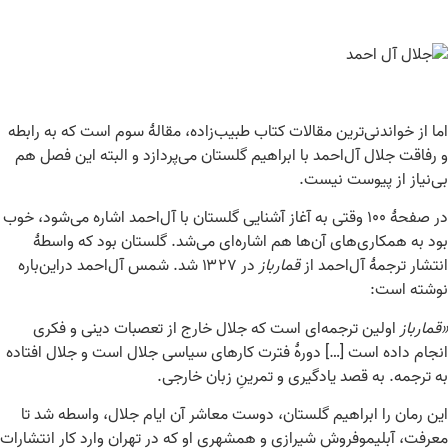
اما از خواندنی‌ترین مقالات کتاب طبیب‌زاده، مقالهٔ سوم است که به رابطه
و رفاقت جلال آل‌احمد با ابراهیم گلستان می‌پردازد و البته این فصل هم
بی‌نیاز از پیوست نیست.
در صفحهٔ ۱۰۰ وقتی به آغاز آشنایی گلستان با آل‌احمد اشاره می‌شود، خوب
بود به همکاری‌های آن‌ها هم اشاره‌ای می‌شد. گلستان بود که واسطهٔ
انتشار ترجمهٔ آل‌احمد از
قمارباز
در ۱۳۲۷ شد. شمس آل‌احمد دراین‌باره
نوشته است:
«قمارباز
اولین ترجمه‌ای است که جلال خارج از تعصبات دینی و فکری
انجام داده است […] دورهٔ فترت کارهای سیاسی جلال است و جلال افتاده
به ترجمه. به قصد یادگیری و تمرینِ زبان خارجی.
این رمان را ابراهیم گلستان، دوست معاشر آن ایام جلال، واسطه شد تا
معرفت، آبلیموفروش شیرازی و همشهری او که در تهران وارد کار انتشارات