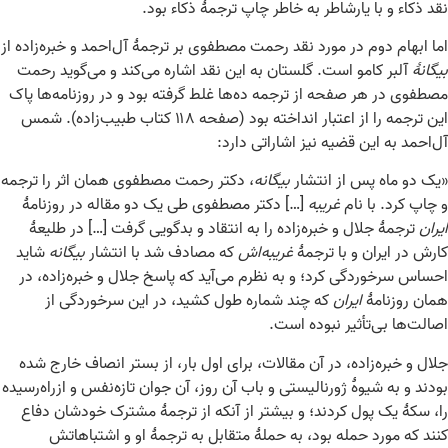
نقد ذکاء و با یارشاطر به خاطر چاپ ترجمهٔ ذکاء بود.
اما ابهام دوم در مورد نقد رحمت مصطفوی بر ترجمهٔ آل‌احمد و خبره‌زاده از
بیگانهٔ
آلبر کامو است. گلستان به این نقد اشاره می‌کند و می‌گوید رحمت
مصطفوی در هر صفحه از ترجمه ده‌ها غلط گرفته بود و در روزنامه‌ها پاک
این ترجمه را از اعتبار انداخته بود (صفحه ۱۱۸ کتاب طبیب‌زاده). شمس
آل‌احمد به این قضیه نیز اشاراتی دارد:
«یک دو ماه پس از انتشار
بیگانه
، دکتر رحمت مصطفوی همان اثر را ترجمه
و چاپ کرد. با نام
غریبه
[…] دکتر مصطفوی طی یک دو مقاله در روزنامهٔ
ایران
ترجمهٔ جلال و خبره‌زاده را به انتقاد و بدگویی گرفت […] در طلیعهٔ
کارش در ایران و با ترجمهٔ
غریبه‌اش
که مصادف شد با انتشار
بیگانه
شاید
احساس سرخوردگی کرد؛ و به نظرم می‌آید که پاسخ جلال و خبره‌زاده، در
همان روزنامهٔ
ایران
که چند شماره طول کشید، در این سرخوردگی از
اصالت‌ها بی‌تأثیر نبوده است.
جلال و خبره‌زاده، در آن مقالات، برای اول بار، از بستر انصاف خارج شده
بودند و به شیوهٔ ژورنالیستی و باب آن روز، آن جوان تازه‌نفس و از‌راه‌رسیده
را، سکهٔ یک پول کردند؛ و بیشتر از آنکه از ترجمهٔ مشترک خودشان دفاع
کنند که مورد حمله بود، به حملهٔ متقابل به ترجمهٔ او و اشتباهاتش