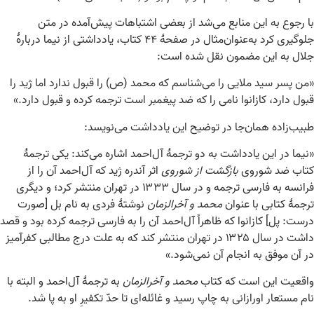
با رجوع به این منابع می‌شد از بعضی اشتباهات پیش‌آمده در متن
جلوگیری کرد به‌عنوان‌مثال در صفحهٔ ۴۴ کتاب، یادداشتی از نیما دربارهٔ
جلال به این مضمون نقل شده است:
«من پسر سید ملایی را می‌شناسم که محمد (ص) را قبول ندارد اما ژید را
قبول دارد، کازانوا نامی را که ضد پیغمبر است ترجمه کرده و قبول دارد.»
طبیب‌زاده همان‌جا در توضیح این یادداشت می‌نویسد:
«نیما در این یادداشت به دو ترجمهٔ آل‌احمد اشاره می‌کند: یکی ترجمهٔ
کتاب ضد شوروی
بازگشت از شوروی
اثر آندره ژید که آل‌احمد آن را از
فرانسه به فارسی ترجمه و در سال ۱۳۳۳ در تهران منتشر کرد؛ و دیگری
ترجمهٔ کتابی با عنوان
محمد و آخرالزمان
نوشتهٔ فردی به نام بل [صورت
درست: پل] کازانوا که ظاهراً آل‌احمد آن را به فارسی ترجمه کرده بود و قصد
داشت در سال ۱۳۲۵ در تهران منتشر کند که به علت درج مطالبی کفرآمیز
در آن موفق به انجام آن نمی‌شود.»
واقعیت این است که کتاب
محمد و آخرالزمان
به ترجمهٔ آل‌احمد و البته با
نام مستعار اورازانی به چاپ رسید و غائله‌ای تا حدّ تکفیرِ او به پا شد.