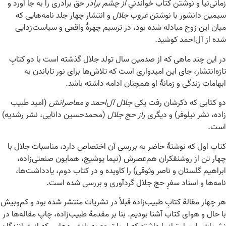
زمانی‌نیا و نوشتن کتاب خواندنیِ
از چشم برادر
حق برادری را به جا آورد و
سیمین دانشور با نوشتن
غروب جلال
و انتشار چهار جلد نامه‌هایی که
میان این زوج مبادله شده بود، در ترسیم چهرهٔ واقعی و سیاست‌زدایی
شده از آل‌احمد کوشید.
در این چند ماهی که از صدمین سال تولد جلال گذشته است با دو کتابِ
تازه‌انتشار، جای این امیدواری است که تلاش‌ها برای نور تاباندن به
ابهامات زندگی و زمانهٔ او همچنان ادامه داشته باشد.
دو کتابی که ذکرشان رفت یکی
جلال آل‌احمد و معاصرانش
(امید طبیب
زاده، نشر نیلوفر) و دیگری
راز حج جلال
(محمدحسین دانایی، نشر رشدیه)
است.
کتاب اول که نوشتهٔ حاضر به بررسی آن اختصاص دارد، مناسبات جلال با
چهار تن از روشنفکران هم‌عصرش (نیما یوشیج، همایون صنعتی‌زاده،
ابراهیم گلستان و ناصر وثوقی) را کاویده و در کتاب دوم، یادداشت‌ها،
نامه‌ها و اسناد سفرِ حج جلال گردآوری و بررسی شده است.
هر چهار مقالهٔ کتابِ طبیب‌زاده قبلاً در نشریات منتشر شده بود و کم‌وبیش
با حال و هوای کتاب آشنا بودیم. بنا بر مقدمهٔ طبیب‌زاده، چاپ مقاله‌ها در