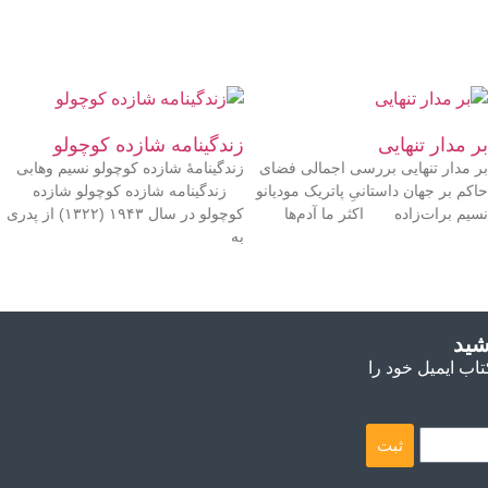
بر مدار تنهایی
زندگینامه شازده‌ کوچولو
بر مدار تنهایی بررسی اجمالی فضای
زندگینامۀ شازده‌ کوچولو نسیم وهابی
حاکم بر جهان داستانیِ پاتریک مودیانو
زندگینامه شازده‌ کوچولو شازده
نسیم برات‌زاده اکثر ما آدم‌ها
کوچولو در سال ۱۹۴۳ (۱۳۲۲) از پدری
به
شید
تاب ایمیل خود را
ثبت