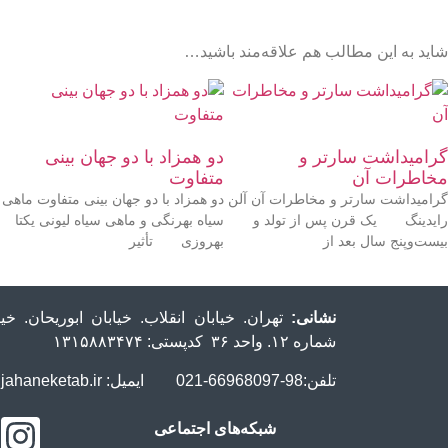
شاید به این مطالب هم علاقه‌مند باشید…
گرامیداشت سارتر و
دو همزاد با دو جهان‌ بینی
مخاطرات آن
متفاوت
گرامیداشت سارتر و مخاطرات آن آلن
دو همزاد با دو جهان‌ بینی متفاوت ماهی‌
رایدینگ یک قرن پس از تولد و
سیاه بهرنگی و ماهی‌ سیاه لیونی یکتا
بیست‌وپنج سال بعد از
بهروزی تأثیر
نشانی:
تهران. خیابان انقلاب. خیابان ابوریحان. 
شماره ۱۲. واحد ۳۶ کدپستی: ۱۳۱۵۸۸۳۴۷۴
تلفن:98-66968097-021 ایمیل: info@jahaneketab.ir
شبکه‌های اجتماعی