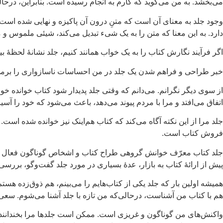
می‌بخشد. به من می‌گوید که کارم به انجام رسیده است. بنابراین، درحال
وجود جلد به معنای آن است که متنِ درون آن پاکیزه و نهایی شده است. 
دارد. به این معنا که متن را به یک شی‌ء تبدیل می‌کند، شیئی ملموس و
اگر فرآیند نگارش کتاب را به یک خواب همانند کنیم، جلد نشانهٔ لحظهٔ ب
خبر طراحی و فراهم شدن یک جلد در من احساسات ناسازواری را برمی‌انگ
از سوی دیگر نگرانم. می‌دانم که وقتی جلد پدیدار شود کتاب خوانده خوا
اتفاق می‌افتد و مرا با مردم پیوند می‌دهد، باعث می‌شود که خود را آسیب‌
جلد مرا از این نکته آگاه می‌کند که کتاب هم‌اینک نیز خوانده شده اس
فروش کتاب است.
جلد کتاب معرّف خوانش گروهی طراح کتاب و اشخاص گوناگون فعال در مؤ
پیش از ارائهٔ کتاب به بازار، عدهٔ بسیاری در مورد جلد گفت‌وگو، بررس
همیشه اولین بار که جلد یکی از کتاب‌هایم را می‌بینم، هم ذوق‌زده 
هم با کتاب من آشناست، درحالی‌که من تازه با جلد آشنا می‌شوم. سعی 
واکنش‌های من گوناگون و غریزی است. ممکن است جلدها مرا بخندانند یا