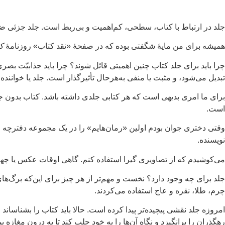
جلد در ارتباط با کتاب، سطحی، کم‌اهمیت و بی‌ربط است. جلد جزئی ضرو
همیشه برای من مایهٔ شگفتی بوده که در صفحهٔ «نقد کتاب» روزنامهٔ
کو
چرا باید برای جلد کتاب چنین اهمیتی قائل شوند؟ چرا باید جذابیّت ب
تبدیل می‌شود، و مثبت یا منفی به‌هرحال تأثیرگذار است. جلد یا خواننده ر
برای ما امری بدیهی است که هر کتابی جلدی داشته باشد. کتاب بدون ج
است.
وقتی دختری جوان بودم اولین «رمان‌هایم» را در یک مجموعه دفترچه می
نویسنده.
می‌کوشیدم که از تصاویری گیرا استفاده کنم. گاهی اوقات عکس یا چهره
جلد برای چه وجود دارد؟ نخست و مهم‌تر از هر چیز برای این‌که برگ‌ها
چرم، طلا، نقره و عاج استفاده می‌کردند.
امروزه جلد نقشی پیچیده‌تر پیدا کرده است. حالا باید کتاب را بشناساند
رهگذران را برانگیزد و نگاه آن‌ها را به خود جلب کند تا به درون مغازه بیای