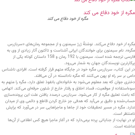
مگره از خود دفاع می کند
مگره از خود دفاع می کند
مِگرِه از خود دفاع می‌کند.
نوشتۀ ژرژ سیمنون و از مجموعه رمان‌های «سربازرس
مگره». نام سیمنون برای خوانندگان ایرانی آشناست و تاکنون آثار زیادی از وی به
فارسی ترجمه شده است. سیمنون با 192 رمان و 158 داستان کوتاه یکی از
پرکارترین نویسندگان جهان به شمار می‌رود.
در این کتاب، سربازرس مگره خود در جایگاه متهم قرار گرفته است. افرادی ناشناس
دامی بر سر راه او پهن می‌کنند که مگره نادانسته در آن می‌افتد.
دختری جوان که بعد معلوم می‌شود به خانواده‌ای بانفوذ تعلق دارد، مگره را متهم به
سوءاستفاده از موقعیت، فساد اخلاق و رفتار خارج از شئون حرفه‌ای می‌کند. اتهامی
که باعث تعلیق مگره از کار می‌شود. سربازرس درصدد یافتن علت این پرونده‌سازی
حساب‌شده و دقیق بر می‌آید که هدفی جز خارج کردن قاطع و دائمی وی از میدان
ندارد. مگره در مسیر تحقیقات خود از جاها و ماجراهایی سر در می‌آورد که برایش
نامنتظر است.
او در نهایت از جنایاتی پرده برمی‌دارد که در آغاز ماجرا هیچ کس اطلاعی از آن‌ها
نداشته است.