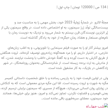
| 134 ص | 120000 تومان | چاپ اول |
مجلۀ
لاکرو
در شمارۀ ژوئیۀ 2023 خود، بخش مهمی را به مناسبت صد و
بیست‌سالگی تولّد ژرژ سیمنون، به او اختصاص داده است. در واقع سیمنون یکی از
پُر اثرترین نویسندگان قرن بیستم به شمار می‌رود و نزدیک به دویست رمان با
نام‌های مستعار و هفتاد رمانِ «مِگرِه» از خود به یادگار گذاشته است.
امروز بیشتر آثار او را به صورت فیلم سینمایی یا تلویزیونی، و به اغلب زبان‌های
خارجی، در اختیار داریم. او را مرد همه‌گونه زیاده‌روی توصیف کرده‌اند. ثروت هنگفتی
از طریق آثارش به دست آورده و به گفتۀ خودش «اغلب با وحشت نیازمند شدن، که
از مادرش به ارث برده» زیسته است. از شانزده‌سالگی به‌عنوان روزنامه‌نگار، در شهر
زادگاهش در بلژیک، به کار مشغول شده است.
ولی در اولین فرصت خود را به پاریس رسانده و با خلق شخصیت داستانی کمیسر
مگره به شهرت و ثروت رسیده است. امّا این مگره مردی معمولی است که به کنکاش
در زوایای روان انسانی می‌پردازد، هیچ‌گاه از مسیری که سیمنون برایش ترسیم کرده،
یعنی فهمیدن و قضاوت نکردن، تجاوز نمی‌کند و امروز، هنوز برای خیلی‌ها، همانند
خود سیمنون، معمّای سربه‌مُهری باقی مانده است…