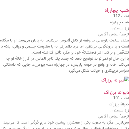
شب چهارراه
نقاب 112
شب چهارراه
ژرژ سیمنون
ترجمۀ عباس آگاهی
هفده ساعت بازجویی بی‌وقفه از کارل آندرسن بی‌نتیجه‌ به پایان می‌رسد. او یا بیگناه
است و یا دروغگویی بی‌نظیر. اما مرد دانمارکی نه با مقاومت جسمی و روانی، بلکه با
تشخّص و نزاکت اشراف‌منشانۀ خود بر مگره تأثیر گذاشته است…
با این حال او نمی‌تواند توضیح دهد که جسد یک تاجر الماس در گاراژ خانۀ او چه
می‌کند. خانه‌ای واقع در حومۀ پاریس، در چهارراه «سه بیوه‌زن». جایی که داستانی
سراسر فریبکاری و خیانت شکل می‌گیرد.
دیوانه برژراک
نقاب 101
دیوانۀ بِرژِراک
ژرژ سیمنون
ترجمۀ عباس آگاهی
سربازرس مگره به دعوت یکی از همکاران پیشین خود عازم دُردُنی است که می‌بیند
یکی از مسافران از قطارِ در حال حرکت به بیرون می‌پرد. او هم بی‌درنگ چنین می‌کند