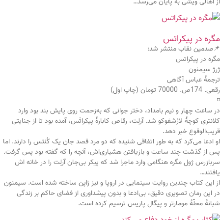
از اهالی ویشی به پایان می‌رسد…
مگره در پیکراتس
📌صدمین نقاب منتشر شد:
مگره در پیکراتس
ژرژ سیمنون
ترجمۀ عباس آگاهی
رقعی. 174ص. 70000 تومان (چاپ اول)
◽️
در ساعت چهار و نیم بامداد، دختر جوانی که به‌زحمت روی پایش بند بود وارد
کلانتری کوچهٔ لارُشفوکو ‌شد. آرلِت، رقاص کابارهٔ پیکراتْس، آمده بود تا از جنایتی
قریب‌الوقوع خبر دهد.
او ادعا می‌کرد که به طور اتفاقی شنیده که دو مرد قصد جان یک کُنتس را دارند. اما
پس از گذشت چند ساعت و بازیافتن هشیاری‌اش، آنچه را که گفته بود پس گرفت.
سربازرس ژول مگره هنگامی وارد ماجرا شد که پیکر بی‌جان آرلِت را در خانه اش
‌یافتند…
از این کتاب چندین روایت‌ سینمایی در اروپا و نیز ژاپن ساخته شده است. سیمنون
در این رمان تصویری دقیق، بی‌ادعا و بدون ‌پیشداوری از فضای حاکم بر زندگی
شبانهٔ محلّهٔ مومارتر و پیگال پاریس ترسیم کرده است.