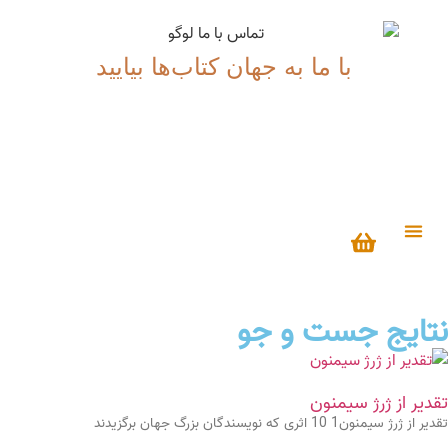
با ما به جهان کتاب‌ها بیایید
درباره ما
نتایج جست و جو
تقدير از ژرژ سيمنون
تقدير از ژرژ سيمنون1 10 اثری كه نويسندگان بزرگ جهان برگزيدند