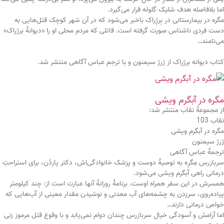
اما بلافاصله هدف شلیک گلوله قرار می‌گیرد.
مگره در بیمارستانی در بِرژِراک باخبر می‌شود که در آن شهر کوچک قتل‌هایی به
دست فردی ناشناس صورت گرفته است. قاتلی که مردم محلی او را «دیوانۀ برژراک»
می‌نامند…
کتاب دیوانه برژراک از ژرژ سیمنون و با ترجم عباس آگاهی منتشر شد.
مگره در آبگرم ویشی
از مجموعۀ نقاب منتشر شد:
نقاب 103
مگره در آبگرم ویشی
ژرژ سیمنون
ترجمۀ عباس آگاهی
سربازرس مِگرِه به توصیۀ دوست و پزشک خانوادگی‌اش، دکتر پاردُن، برای استراحتِ
درمانی راهی آبگرم ویشی می‌شود.
همسرش در این سفر همراه اوست. برنامۀ روزانۀ آنها عبارت است از: چند کیلومتر
پیاده‌روی، سرزدن به چشمه‌های آب معدنی و نوشیدن مقدار معینی از آب‌هایی که
خواص درمانی دارند…
اما آرامش و آسودگی خیال سربازرس چندان دوام نمی‌یابد و با وقوع قتل مرموز زنی