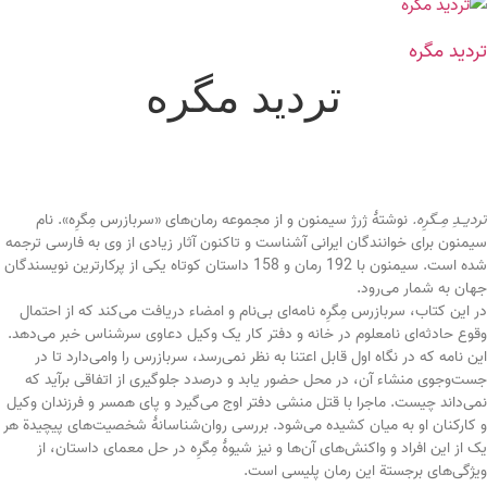
تردید مگره
تردید مگره
تردیـدِ مِـگرِه.
نوشتۀ ژرژ سیمنون و از مجموعه رمان‌های «سربازرس مِگرِه». نام
سیمنون برای خوانندگان ایرانی آشناست و تاکنون آثار زیادی از وی به فارسی ترجمه
شده است. سیمنون با 192 رمان و 158 داستان کوتاه یکی از پرکارترین نویسندگان
جهان به شمار می‌رود.
در این کتاب، سربازرس مِگرِه نامه‌ای بی‌نام و ‌امضاء دریافت می‌کند که از احتمال
وقوع حادثه‌ای نامعلوم در خانه و دفتر کار یک وکیل دعاوی سرشناس خبر می‌دهد.
این نامه که در نگاه اول قابل اعتنا به نظر نمی‌رسد، سربازرس را وامی‌دارد تا در
جست‌وجوی منشاء آن، در محل حضور یابد و درصدد جلوگیری از اتفاقی برآید که
نمی‌داند چیست. ماجرا با قتل منشی دفتر اوج می‌گیرد و پای همسر و فرزندان وکیل
و کارکنان او به میان کشیده می‌شود. بررسی روان‌شناسانۀ شخصیت‌های پیچیدة هر
یک از این افراد و واکنش‌های آن‌ها و نیز شیوۀ مِگرِه در حل معمای داستان، از
ویژگی‌های برجستة این رمان پلیسی است.