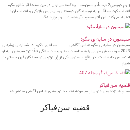
ژروم دوپويي2 ترجمۀ ياسمن‌منو چه‌گونه می‌توان در بين صدها اثر خالق مگره
انتخاب كرد. مجلۀ لير به نويسندگان دوستدار رمان‌نويس بلژيكی و انتخاب آن‌ها
اعتماد می‌كند. اين آثار محبوب آن‌هاست. ربر برازياك3:
سیمنون در سایه ی مگره
سیمنون در سایه ی مگره عباس آگاهی مجله ی لاکرو در شماره ی ژوئیه ی
2023 خود، بخش مهمی را به مناسبت صد و بیست‌سالگی تولّد ژرژ سیمنون، به او
اختصاص داده است. در واقع سیمنون یکی از پُر اثرترین نویسندگان قرن بیستم به
شمار
قضیه سن‌فیاکر
صد و شانزدهمین عنوان از مجموعه نقاب با ترجمه ی عباس آگاهی منتشر شد.
قضیه سن‌فیاکر