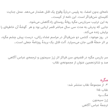
نامه‌ای بدون امضا، به پلیس دربارۀ وقوع یک قتل هشدار می‌دهد. محل جنایت
کلیسای سَن‌فیاکْر است. این نامه از کیست…
به این ترتیب سربازرس مگره روانۀ روستای زادگاهش می‌شود.
جایی که پدرش به مدت سی سال مباشر قصر اربابی بود و هر گوشۀ آن خاطره‌ای را
برایش زنده می‌کند.
در روز موعود، کنتس دو سَن‌فیاکْر در مراسم عشاء ربّانی، درست پیش چشم مگره،
بر اثر حملۀ قلبی جان می‌سپارد. آلت قتل یک بریدۀ روزنامۀ جعلی است…
سر بازرس مگره در قضیه‌ی سن فیاکر اثر ژرژ سیمنون و ترجمه‌ی عباس آگاهی
صد و شانزدهمین عنوان از مجموعه‌ی نقاب
مگره
📌 از مجموعۀ نقاب منتشر شد:
نقاب ۱۱۵
مگــــره
ژرژ سیمنون
ترجمۀ عباس آگاهی