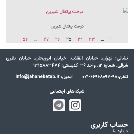
درخت پرتقال شیرین
۵۴
…
۲۷
۲۶
۲۵
۲۴
۲۳
…
۱
نشانی:
تهران. خیابان انقلاب. خیابان ابوریحان. خیابان نظری
شرقی. شماره ۱۲. واحد ۳۶ کدپستی: ۱۳۱۵۸۸۳۴۷۴
تلفن:98-66968097-021 ایمیل: info@jahaneketab.ir
شبکه‌های اجتماعی
حساب کاربری
درباره ما