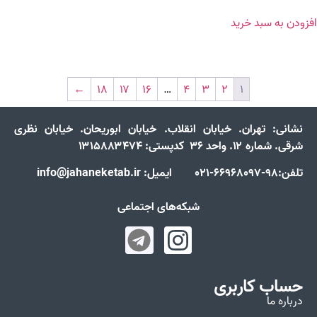
افزودن به سبد خرید
←
۱۸
۱۷
۱۶
…
۴
۳
۲
۱
نشانی:
تهران. خیابان انقلاب. خیابان ابوریحان. خیابان نظری
شرقی. شماره ۱۲. واحد ۳۶ کدپستی: ۱۳۱۵۸۸۳۴۷۴
تلفن:98-66968097-021 ایمیل: info@jahaneketab.ir
شبکه‌های اجتماعی
حساب کاربری
درباره ما