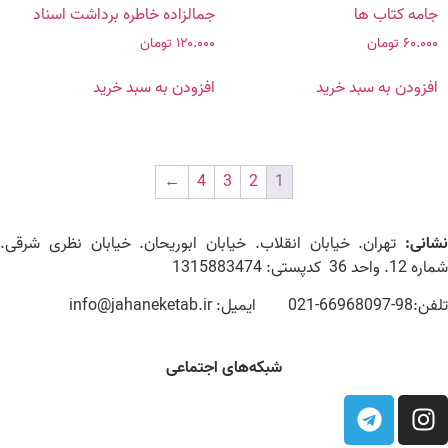
جامه کتاب ها
جمالزاده خاطره برداشت اسناد
۶۰.۰۰۰
تومان
۱۲۰.۰۰۰
تومان
افزودن به سبد خرید
افزودن به سبد خرید
←
4
3
2
1
نشانی:
تهران. خیابان انقلاب. خیابان ابوریحان. خیابان نظری شرقی.
شماره 12. واحد 36 کدپستی: 1315883474
تلفن:98-66968097-021 ایمیل: info@jahaneketab.ir
شبکه‌های اجتماعی