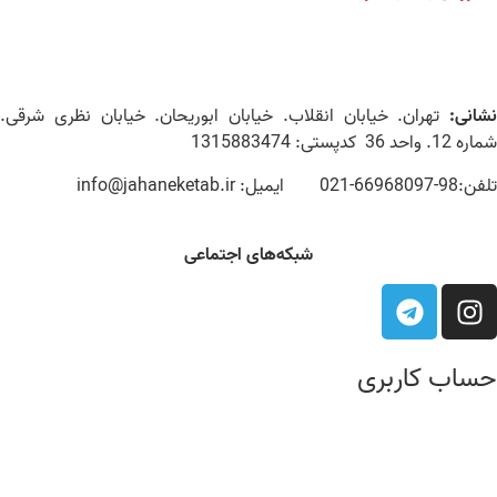
نشانی:
تهران. خیابان انقلاب. خیابان ابوریحان. خیابان نظری شرقی.
شماره 12. واحد 36 کدپستی: 1315883474
تلفن:98-66968097-021 ایمیل: info@jahaneketab.ir
شبکه‌های اجتماعی
حساب کاربری
درباره ما
عضویت
مشاهده سبد خرید