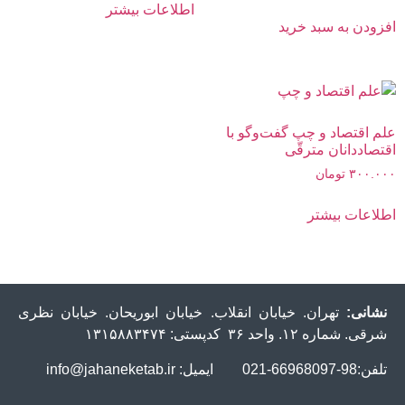
اطلاعات بیشتر
افزودن به سبد خرید
علم اقتصاد و چپ گفت‌وگو با
اقتصاددانان مترقّی
۳۰۰.۰۰۰
تومان
اطلاعات بیشتر
نشانی:
تهران. خیابان انقلاب. خیابان ابوریحان. خیابان نظری
شرقی. شماره ۱۲. واحد ۳۶ کدپستی: ۱۳۱۵۸۸۳۴۷۴
تلفن:98-66968097-021 ایمیل: info@jahaneketab.ir