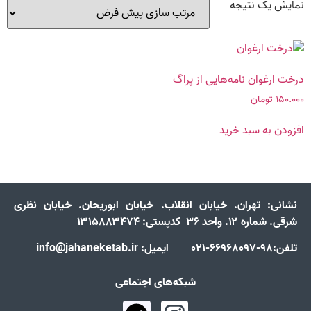
نمایش یک نتیجه
درخت ارغوان نامه‌هایی از پراگ
۱۵۰.۰۰۰
تومان
افزودن به سبد خرید
نشانی:
تهران. خیابان انقلاب. خیابان ابوریحان. خیابان نظری
شرقی. شماره ۱۲. واحد ۳۶ کدپستی: ۱۳۱۵۸۸۳۴۷۴
تلفن:98-66968097-021 ایمیل: info@jahaneketab.ir
شبکه‌های اجتماعی