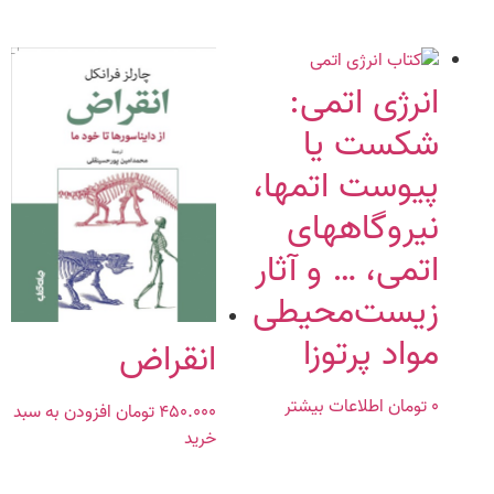
انرژى اتمى‏:
شكست يا
پيوست اتم‏ها،
نيروگاه‏هاى
اتمى، … و آثار‌‌
زيست‌محيطى‌
مواد پرتوزا
انقراض
۰
تومان
اطلاعات بیشتر
۴۵۰.۰۰۰
تومان
افزودن به سبد
خرید