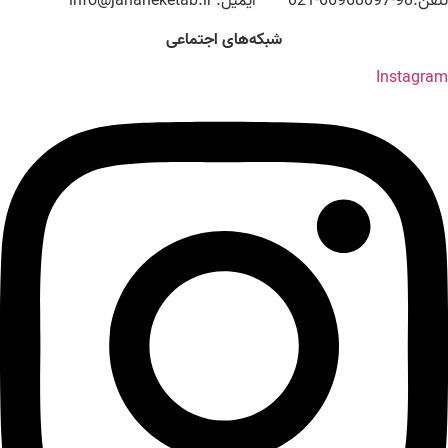
تلفن:98-66968097-021 ایمیل: info@jahaneketab.ir
شبکه‌های اجتماعی
Instagram