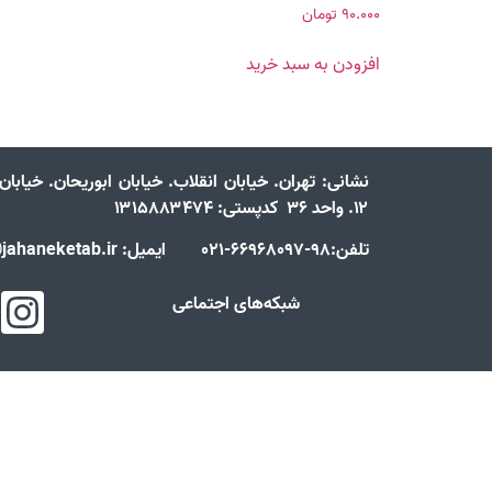
۹۰.۰۰۰
تومان
افزودن به سبد خرید
نشانی:
تهران. خیابان انقلاب. خیابان ابوریحان. خیابا
۱۲. واحد ۳۶ کدپستی: ۱۳۱۵۸۸۳۴۷۴
تلفن:98-66968097-021 ایمیل: info@jahaneketab.ir
شبکه‌های اجتماعی