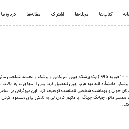
انه
کتاب‌ها
مجله‌ها
اشتراک
مقاله‌ها
درباره ما
لی جی سویی (به چینی ساده شده: 李志维؛ (متولد ۱۹۱۹ – ۱۳ فوریه ۱۹۹۵) یک پزشک چینی آمری
کده پزشکی دانشگاه اتحادیه غرب چین تحصیل کرد. پس از مهاجرت به ایالات 
 زنان جوان و بهداشت شخصی نامناسب توصیف کرد. این بیوگرافی بر اساس خ
۱، در جریان انقلاب فرهنگی، همسر مائو، جیانگ چینگ، با متهم کردن لی به تلاش برای م
ند.