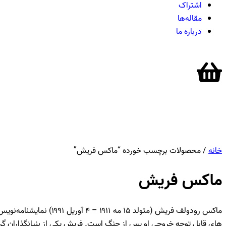
اشتراک
مقاله‌ها
درباره ما
خانه
/ محصولات برچسب خورده “ماکس فریش”
ماکس فریش
ماکس رودولف فریش (متو
های قابل توجه خروجی او پس از جنگ است. فریش یکی از بنیانگذاران گروه اولتن بود. او در سال ۱۹۶۵ جایزه اورشلیم، جایزه بزرگ شیلر در سال ۱۹۷۳ و جایزه بی