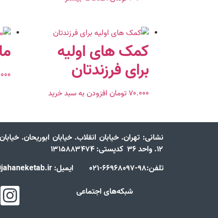
کمک های اولیه
مار
برای فرزندتان
.۰۰۰
۷۰.۰۰۰
تومان
افزودن به سبد خرید
نشانی:
تهران. خیابان انقلاب. خیابان ابوریحان. خیابا
۱۲. واحد ۳۶ کدپستی: ۱۳۱۵۸۸۳۴۷۴
تلفن:98-66968097-021 ایمیل: info@jahaneketab.ir
شبکه‌های اجتماعی