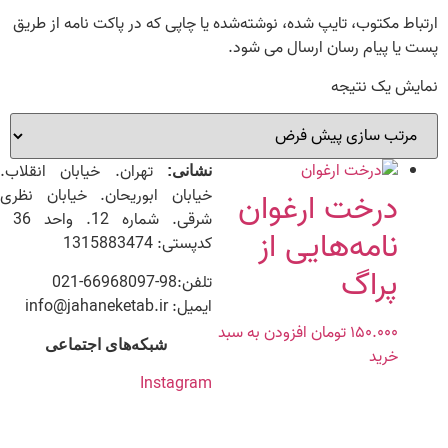
ارتباط مکتوب، تایپ شده، نوشته‌شده یا چاپی که در پاکت نامه از طریق
پست یا پیام رسان ارسال می شود.
نمایش یک نتیجه
تهران. خیابان انقلاب.
نشانی:
خیابان ابوریحان. خیابان نظری
درخت ارغوان
شرقی. شماره 12. واحد 36
نامه‌هایی از
کدپستی: 1315883474
پراگ
تلفن:98-66968097-021
ایمیل: info@jahaneketab.ir
۱۵۰.۰۰۰
تومان
افزودن به سبد
شبکه‌های اجتماعی
خرید
Instagram