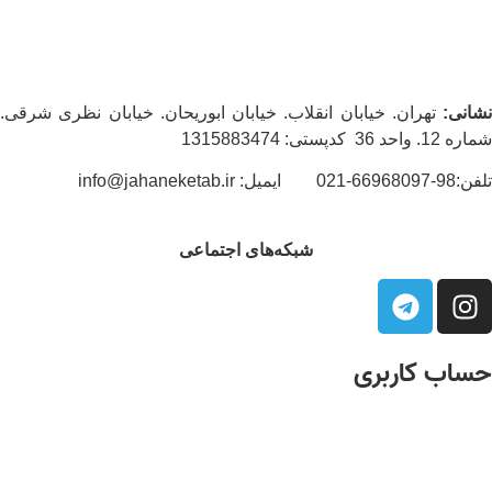
نشانی:
تهران. خیابان انقلاب. خیابان ابوریحان. خیابان نظری شرقی.
شماره 12. واحد 36 کدپستی: 1315883474
تلفن:98-66968097-021 ایمیل: info@jahaneketab.ir
شبکه‌های اجتماعی
حساب کاربری
درباره ما
عضویت
مشاهده سبد خرید