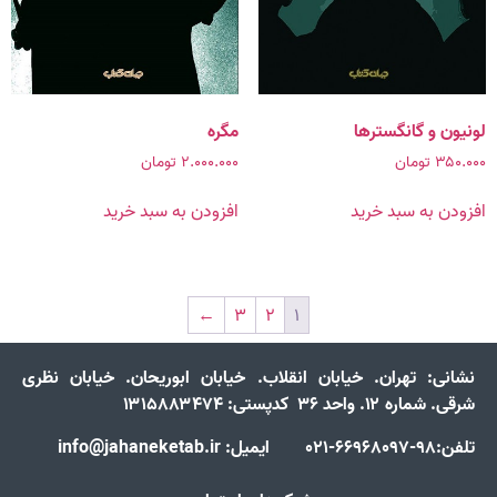
لونیون و گانگسترها
مگره
۳۵۰.۰۰۰
تومان
۲.۰۰۰.۰۰۰
تومان
افزودن به سبد خرید
افزودن به سبد خرید
←
۳
۲
۱
نشانی:
تهران. خیابان انقلاب. خیابان ابوریحان. خیابان نظری
شرقی. شماره ۱۲. واحد ۳۶ کدپستی: ۱۳۱۵۸۸۳۴۷۴
تلفن:98-66968097-021 ایمیل: info@jahaneketab.ir