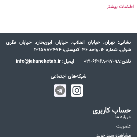
اطلاعات بیشتر
نشانی:
تهران. خیابان انقلاب. خیابان ابوریحان. خیابان نظری
شرقی. شماره ۱۲. واحد ۳۶ کدپستی: ۱۳۱۵۸۸۳۴۷۴
تلفن:98-66968097-021 ایمیل: info@jahaneketab.ir
شبکه‌های اجتماعی
حساب کاربری
درباره ما
عضویت
مشاهده سبد خرید