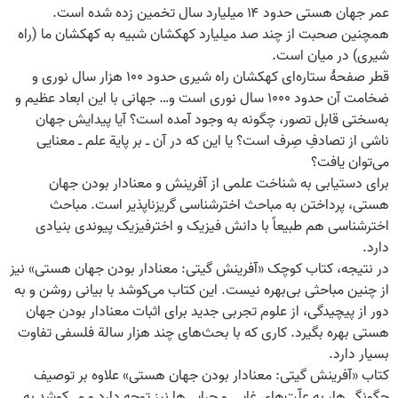
عمر جهان هستی حدود ۱۴ میلیارد سال تخمین زده شده است.
همچنین صحبت از چند صد میلیارد کهکشان شبیه به کهکشان ما (راه
شیری) در میان است.
قطر صفحۀ ستاره‌ای کهکشان راه شیری حدود ۱۰۰ هزار سال نوری و
ضخامت آن حدود ۱۰۰۰ سال نوری است و… جهانی با این ابعاد عظیم و
به‌سختی قابل تصور، چگونه به وجود آمده است؟ آیا پیدایش جهان
ناشی از تصادفِ صِرف است؟ یا این که در آن ـ بر پایة علم ـ معنایی
می‌توان یافت؟
برای دستیابی به شناخت علمی از آفرینش و معنا‌دار بودن جهان
هستی، پرداختن به مباحث اخترشناسی گریزناپذیر است. مباحث
اخترشناسی هم طبیعاً با دانش فیزیک و اخترفیزیک پیوندی بنیادی
دارد.
در نتیجه، کتاب کوچک «آفرینش گیتی: معنادار بودن جهان هستی» نیز
از چنین مباحثی بی‌بهره نیست. این کتاب می‌کوشد با بیانی روشن و به
دور از پیچیدگی، از علوم تجربی جدید برای اثبات معنادار بودن جهان
هستی بهره بگیرد. کاری که با بحث‌های چند هزار سالة فلسفی تفاوت
بسیار دارد.
کتاب «آفرینش گیتی: معنادار بودن جهان هستی» علاوه بر توصیف
چگونگی‌ها، به علّت‌های غایی و چرایی‌ها نیز توجه دارد و می‌کوشد به