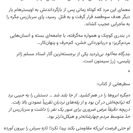
معمای این مرد که کوتاه زمانی پس از بازگرداندنش به اویسترهام بار
دیگر هدف سوء‌قصد قرار ‌گرفت و به قتل ‌رسید، پای سربازرس مِگره را
به ماجرایی عجیب ‌کشاند.
در بندری کوچک و همواره مه‌گرفته، با جامعه‌ای بسته و انسان‌هایی
مردم‌گریز؛ و دریانوردانی خشن، کم‌حرف و پنهان‌کار…
بندرگاه مه‌آلود
بی‌تردید یکی از برجسته‌ترین آثار استاد مسلم ژانر
پلیسی، ژرژ سیمنون است.
*
سطرهایی از کتاب:
«مِگره ابروها را در هم کشید. از جا بلند شد … دستش را به جیبی برد
که تپانچه‌اش در آن بود و از پله‌های نردبانِ تقریباً عمودی بالا رفت.
دریچه دقیقاً عرض ضروری برای عبور یک نفر را داشت و سربازرس از
حدّ متوسط مردم چهارشانه‌تر و هیکل‌دارتر بود.
او حتی فرصت این‌که مقاومتی بکند پیدا نکرد! تازه سرش را بیرون آورده