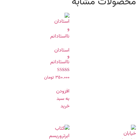
محصولات مشابه
استادان
و
نااستادانم
۳۵۰.۰۰۰
تومان
نمره
۵.۰۰
از ۵
افزودن
به سبد
خرید