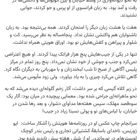
به نحو دیوانه‌واری در وسط خیابان و بین اتوبوس‌ها و تاکسی‌ها در
رفت و آمد بود. به زبان فرانسوی از او پرس و جو کردند، جوابی
نشنیدند.
هفت یا هشت زبان دیگر را امتحان کردند. همه بی‌نتیجه بود. به زبان
ناشنوایان هم واکنشی نشان نداد. پنجاه‌ساله به نظر می‌رسید. کت و
شلوار و پیراهن و کفش‌هایش نو بود. اوراق هویتی همراه نداشت.
تنها در یکی از جیب‌هایش پنج هزار فرانک پیدا کردند. او هیچ اعتراضی
نمی‌کرد و جنب و جوشی از خود نشان نمی‌داد. پنج روز تمام در مرکز
پلیس آگاهی از صبح تا شب لبخندزنان و با مهربانی به دیگران نگاه کرد.
گاهی تلاش می‌کرد چیزی را به یاد بیاورد، ولی زود مأیوس می‌شد.
در زیر کلاه گیسی که بر سر داشت، آثار زخم گلوله‌ای دیده می‌شد که به
نحو ماهرانه‌ای جراحی شده بود. معمایی پیچیده در میان بود: آثار یک
سوء‌قصد مهلک، سپس هفته‌ها مداوای دشوار، و بعد رها شدن در
خیابان، با لباس‌های نو و پولی نسبتا زیاد در جیب!
سرانجام چاپ عکس او در روزنامه‌ها هویتش را آشکار ‌ساخت: ایو
ژوریس، ناخدای باسابقۀ کشتیرانی تجاری و رئیس بندر کوچک
اویسترهام در نورماندی. او از شش هفته پیش ناپدید شده بود.