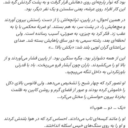
بود که نوار پارچه‌ای روی دهانش قرار گرفت و به پشت گردنش گره شد.
این کار افراد روی عرشه، یعنی سلستن و یک نفر دیگر، بود.
در همین احوال، در پایین، تپانچه‌اش را از دست راستش بیرون آوردند
و مچ‌هایش را، در پشت سر، به هم بستند. او ضربة محکمی با پا به
عقب زد. فکر کرد به چیزی، به صورتی، آسیب رسانده است. ولی
لحظه‌ای بعد، رشته سیمی به دور ساق پاهایش بسته شد. صدای
بی‌اعتنای گران لویی بلند شد: «بکش بالا! …»
این از همه دشوارتر بود. مِگره سنگین بود. از پایین فشار می‌آوردند و از
بالا او را می‌کشیدند. باران چون آبشار فرو می‌ریخت. باد با قدرتی
باورنکردنی به داخل تنگه می‌پیچید.
او تصور کرد که چهار شبح را تشخیص می‌دهد. ولی فانوس بالای دکل
را خاموش کرده بودند و عبور از فضای گرم و روشن کابین به ظلمت
یخزدة بیرون حواسش را مختل می‌کرد…
«یک … دو … هوپ!»
او را مانند کیسه‌ای تاب می‌دادند. احساس کرد که در هوا بلندش کردند
و او را به روی سنگ‌های خیس اسکله انداختند.