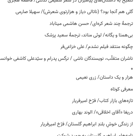
گلی هم آنجا بود؟ (ناتالی دیاز و هزارتوی شعرش)/ سهیلا صارمی
ترجمۀ چند شعر کره‌ای/ حسن هاشمی میناباد
بی‌همتا و یگانه/ لوئی مناند، ترجمۀ سعید پزشک
چگونه منتقد فیلم نشدم/ علی خزاعی‌فر
ناشران متقلّب، نویسندگان ناشی / نرگس پدرام و سیّدعلی کاشفی خوانس
*
هزار و یک داستان/ زری نعیمی
معرفی کوتاه
تازه‌های بازار کتاب/ فرّخ امیرفریار
دریغا «آقای اخلاقی»/ الوند بهاری
از زندگی خوشِ بلندِ ابراهیم گلستان/ فرّخ امیرفریار
نامه‌های ابراهیم گلستان به حمید شوکت