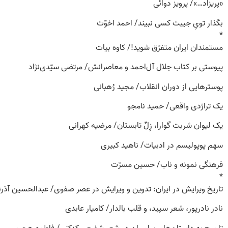
«پریزاد…»/ پرویز دوائی
بگذار تویِ جیبت کسی نبیند/ احمد اخوّت
*
مستمندان ایران متفرّق شوید!/ کاوه بیات
پیوستی بر کتاب جلال آل‌احمد و معاصرانش/ مرتضی سیّدی‌نژاد
پوسترهایی از دوران انقلاب/ مجید رُهبانی
یک تراژدی واقعی/ حمید نامجو
یک لیوان شربت گوارا، زِلِّ تابستان/ مرضیه کهرانی
سهم پوپولیسم در ادبیات/ ناهید کبیری
فرهنگی نمونه و ناب/ حسین مسرّت
*
تاریخ ویرایش در ایران: تدوین و ویرایش در عصر صفوی/ عبدالحسین آذرنگ
نادر نادرپور، شعر سپید، و قلب بالدار/ کامیار عابدی
تلمیح به داستان‌های پیامبران در شعر شفیعی کدکنی/ فاطمه هجری