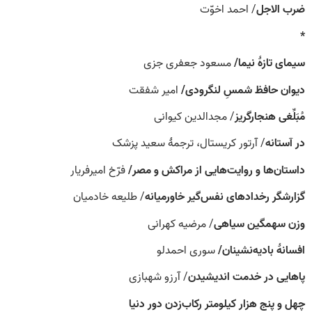
ضرب الاجل
/ احمد اخوّت
*
سیمای تازۀ نیما/
مسعود جعفری جزی
دیوان حافظ شمسِ لنگرودی
/
امیر شفقت
مُبَلِّغی هنجارگریز
/ مجدالدین کیوانی
در آستانه
/ آرتور کریستال، ترجمۀ سعید پزشک
داستان‌ها و روایت‌هایی از مراکش و مصر/
فرّخ امیرفریار
گزارشگر رخدادهای نفس‌گیر خاورمیانه
/ طلیعه خادمیان
وزن سهمگین سیاهی
/ مرضیه کهرانی
افسانۀ بادیه‌نشینان/
سوری احمدلو
پاهایی در خدمت اندیشیدن
/ آرزو شهبازی
چهل و پنج هزار کیلومتر رکاب‌زدن دور دنیا