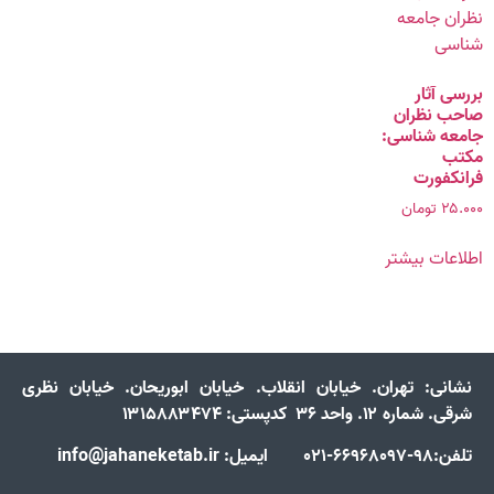
بررسی آثار
صاحب نظران
جامعه شناسی:
مکتب
فرانکفورت
۲۵.۰۰۰
تومان
اطلاعات بیشتر
نشانی:
تهران. خیابان انقلاب. خیابان ابوریحان. خیابان نظری
شرقی. شماره ۱۲. واحد ۳۶ کدپستی: ۱۳۱۵۸۸۳۴۷۴
تلفن:98-66968097-021 ایمیل: info@jahaneketab.ir