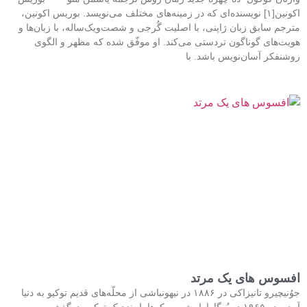
اکونین[۱] نویسنده‌ای که در زمینه‌های مختلف می‌نویسد. بوریس اکونین،
مترجم سابق زبان ژاپنی، با اصلیت گُرجی و شصت‌و‌یک‌ساله، با زبان‌ها و
هویت‌های گوناگون تردستی می‌کند. او موفّق شده که مظهر و الگوی
روشنفکر آسان‌نویس باشد. با
افسوس های یک مرتد
جوُنیچیرو تانیزاکی در ۱۸۸۶ در نیهونباشی از محلّه‌های قدیم توکیو به دنیا
آمد و در ۱۹۶۵ در یُوگاوارا، شهر یوکوهاما، نزدیک توکیو، درگذشت.