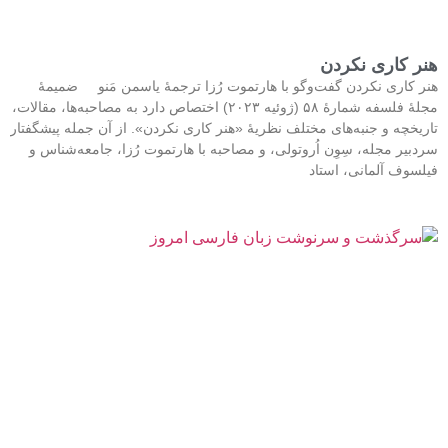
هنر کاری نکردن
هنر کاری نکردن گفت‌وگو با هارتموت رُزا ترجمۀ یاسمن مَنو ضمیمۀ
مجلۀ فلسفه شمارۀ ۵۸ (ژوئیه ۲۰۲۳) اختصاص دارد به مصاحبه‌ها، مقالات،
تاریخچه و جنبه‌های مختلف نظریۀ «هنر کاری نکردن». از آن جمله پیشگفتار
سردبیر مجله، سِوِن اُروتولی، و مصاحبه با هارتموت رُزا، جامعه‌شناس و
فیلسوف آلمانی، استاد