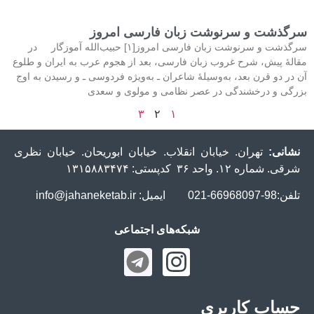
سرگذشت و سرنوشت زبان فارسی امروز
سرگذشت و سرنوشت زبان فارسی امروز[۱] حبیب‌الله آموزگار در
مقالۀ پیش، شرح غروب زبان فارسی، بعد از هجوم عرب به ایران و طلوع
آن در دو قرن بعد، به‌وسیلۀ شاعران ـ به‌ویژه فردوسی ـ و رسیدن به اوج
بزرگی و درخشندگی در عصر نظامی و مولوی و سعدی
۳
۲
۱
نشانی:
تهران. خیابان انقلاب. خیابان ابوریحان. خیابان نظری
شرقی. شماره ۱۲. واحد ۳۶ کدپستی: ۱۳۱۵۸۸۳۴۷۴
تلفن:98-66968097-021 ایمیل: info@jahaneketab.ir
شبکه‌های اجتماعی
حساب کاربری