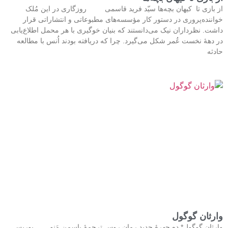
از بازی تا کیهان بچه‌ها سیّد فرید قاسمی روزگاری در این مُلک
خواننده‌پروری در دستور کار مؤسسه‌های مطبوعاتی و انتشاراتی قرار
داشت. نظرداران نیک می‌دانستند که بنیان خوگیری با هر محمل اطلاع‌یابی
در دهۀ نخست عُمر شکل می‌گیرد. چرا که دریافته بودند اُنس با مطالعه
حادثه
وارثان گوگول
وارثان گوگول* ده چهرۀ جدید رمان روس ترجمۀ یاسمن مَنو بوریس