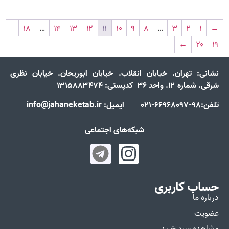
۱۸
…
۱۴
۱۳
۱۲
۱۱
۱۰
۹
۸
…
۳
۲
۱
→
←
۲۰
۱۹
نشانی:
تهران. خیابان انقلاب. خیابان ابوریحان. خیابان نظری
شرقی. شماره ۱۲. واحد ۳۶ کدپستی: ۱۳۱۵۸۸۳۴۷۴
تلفن:98-66968097-021 ایمیل: info@jahaneketab.ir
شبکه‌های اجتماعی
حساب کاربری
درباره ما
عضویت
مشاهده سبد خرید