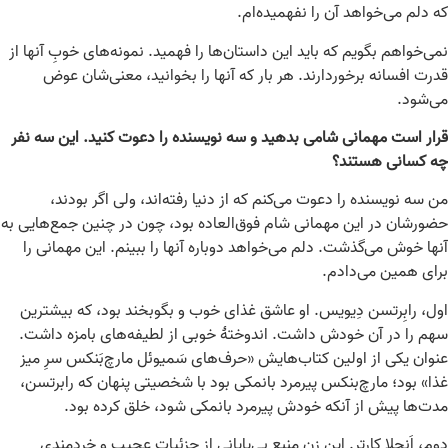
که دلم می‌خواهد آن را نفهمیده‌ام.
نمی‌خواهم بگویم که باید این داستان‌ها را فهمید. نمونه‌های خوبِ آنها از
قدرت افسانه برخوردارند. هر بار که آنها را بخوانید، معنی‌شان عوض
می‌شود.
قرار است مهمانی شامی بدهید و سه نویسنده را دعوت کنید. این سه نفر
چه کسانی هستند؟
من سه نویسنده را دعوت می‌کنم که از دنیا رفته‌اند، ولی اگر بودند،
حضورشان در این مهمانی شام فوق‌العاده بود، چون در چنین جمع‌هایی به
آنها خوش می‌گذشت. دلم می‌خواهد دوباره آنها را ببینم. این مهمانی را
برای همین می‌دادم.
اول، رابِرتسن دِیویس. او عاشق غذای خوب و بگوبخند بود، که بیشترین
سهم را در آن خودش داشت. اندوختۀ خوبی از لطیفه‌های بامزه داشت.
عنوان یکی از اولین کتاب‌هایش «حرف‌های سَمیوئل مارچ‌بَنکس سرِ میز
غذا» بود؛ مارچ‌بنکس پیرمرد بانمکی بود با شخصیتی پنهان که رابرتسن،
مدت‌ها پیش از آنکه خودش پیرمرد بانمکی شود، خلق کرده بود.
دوم، اَنجلا کارتر. این زن منبع بی‌پایانی از جزئیات عجیب و خردمندیِ