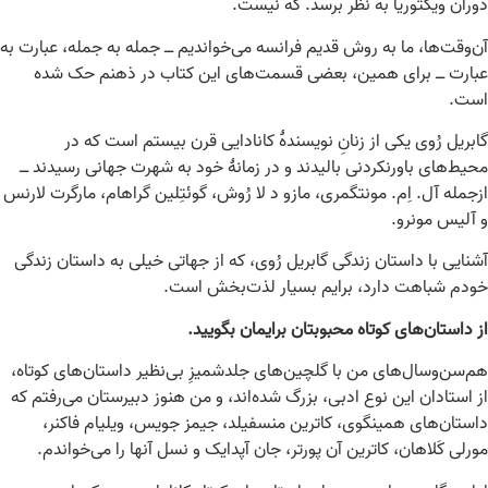
دوران ویکتوریا به نظر برسد. که نیست.
آن‌وقت‌ها، ما به روش قدیم فرانسه می‌خواندیم ــ جمله به جمله، عبارت به
عبارت ــ برای همین، بعضی قسمت‌های این کتاب در ذهنم حک شده
است.
گابریل رُوی یکی از زنانِ نویسندۀ کانادایی قرن بیستم است که در
محیط‌های باورنکردنی بالیدند و در زمانۀ خود به شهرت جهانی رسیدند ــ
ازجمله آل. اِم. مونتگمری، مازو د لا رُوش، گوئتِلین گراهام، مارگرت لارنس
و آلیس مونرو.
آشنایی با داستان زندگی گابریل رُوی، که از جهاتی خیلی به داستان زندگی
خودم شباهت دارد، برایم بسیار لذت‌بخش است.
از داستان‌های کوتاه محبوبتان برایمان بگویید.
هم‌سن‌وسال‌های من با گلچین‌های جلدشمیزِ بی‌نظیر داستان‌های کوتاه،
از استادان این نوع ادبی، بزرگ شده‌اند، و من هنوز دبیرستان می‌رفتم که
داستان‌های همینگوی، کاترین منسفیلد، جیمز جویس، ویلیام فاکنر،
مورلی کَلاهان، کاترین آن پورتر، جان آپدایک و نسل آنها را می‌خواندم.