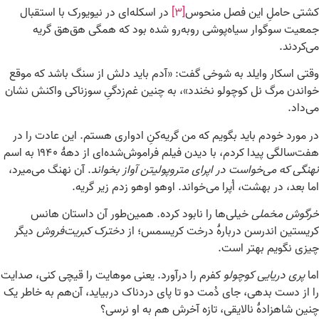
کشتی حاملِ این فصل منحوس
[۳]
در اسکله‌ای در نیویورک با استقبال
جمعیت سوگوار سیاه‌پوشی روبه‌رو شده بود که همگی هق‌هق گریه
می‌کردند.
وقتی اسکار وایلد به شوخی گفت: «آدم باید دلش از سنگ باشد که موقع
خواندن مرگ نل کوچولو نخندد»، به چنین غم‌زدگیِ سوزناکی واکنش نشان
می‌داد.
در مورد خودم باید بگویم که من گریه‌کنِ ادواری هستم. این عادت را در
هفت‌سالگی پیدا کردم، با دیدن فیلم فراموش‌شده‌ای از دهۀ ۱۹۴۰ به اسم
نهنگی که می‌خواست در اپرای متروپولیتن آواز بخواند
. آن نهنگ می‌میرد،
اما بعد، در بهشت، اُپرا می‌خواند. اوهو اوهو زدم زیر گریه.
خرگوش مخملی
خیلی‌ها را نابود کرده. همین‌طور آن داستان هانس
کریستین اندرسن دربارۀ درخت کریسمس؛ از
دخترک کبریت‌فروش
دیگر
چیزی نگویم بهتر است.
اما
پری دریایی کوچولو
کفرم را درآورد. یعنی موهایت را قیچی کنی، صدایت
را از دست بدهی، جای دُمت دو تا پای دردناک دربیاید، آن‌هم به خاطر یک
چنین شاهزادۀ نالایقی، تازه آخرش هم به او نرسی؟