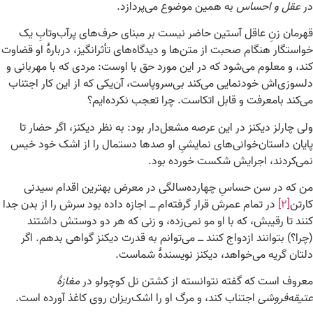
در
عقل و احساس
به همین موضوع می‌پردازد.
قهرمان زنِ عاقل آستین حاضر نیست بر مبنای حرف‌های پرآب‌وتابِ یک
خواستگار هنگام صحبت از متن‌ها و دیدگاه‌های تأثرانگیز، دربارۀ او قضاوت
کند، و معلوم می‌شود که در این مورد حق با اوست: مردی که با مهربانی و
دلسوزی‌اش خودنمایی می‌کند بی‌سروپاست، آن‌یکی که از این کار اجتناب
می‌کند بامعرفت و قابل اتکاست. چرا تعجب نکرده‌ایم؟
ولی چارلز دیکنز در این عرصه مشعل‌دار بود: به نظر دیکنز، اگر حضار تا
پایان داستان‌خوانی‌های نمایشیِ او صدها دستمال را از اشک خود خیس
نمی‌کردند، اجرایش شکست خورده بود.
من که در سن حساسِ چهارده‌سالگی در معرض بهترین اقدام سیدنی
کارتن
[۲]
در تمام عمرش قرار گرفته‌ام ــ اجازه داده بود سرش را از بدن جدا
کنند تا رقیبش، که با او مو نمی‌زده، و زنی که هر دو دوستش داشتند
(چرا؟) بتوانند ازدواج کنند ــ می‌توانم به قدرت دیکنز گواهی بدهم. اگر
دلتان گریه می‌خواهد، دیکنز نویسندۀ شماست.
معروف است که گفته نتوانسته از کشتن نل کوچولو در
مغازۀ
عتیقه‌فروشی
اجتناب کند، و مرگ او را اشک‌ریزان روی کاغذ آورده است.