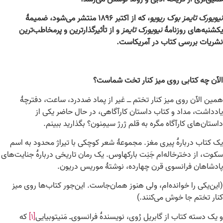
نیویورک تایمز بوک ریویو
، که از اکتبر ۱۸۹۶ منتشر می‌شود، ضمیمۀ
یکشنبه‌های روزنامۀ
نیویورک تایمز
و از تأثیرگذارترین و پرمخاطب‌ترین
نشریات بررسی کتاب در آمریکاست.
الآن چه کتابی روی میز کنار تخت شماست؟
همین الآن روی میز کنار تختم ــ غیر از پماد ضددرد، ساعت، دفترچۀ
یادداشت، مداد و کتاب داستان کارآگاهی، در حال حاضر یکی از
داستان‌های کارآگاه مگره به قلم ژرژ سیمِنون؟ بگذارید ببینم.
یک کتاب دربارۀ پیری مغز. مجموعۀ شعر کوچکی با تیراژ محدود به اسم
سکوت
، از دخترخاله‌ام جَنِت بارکهاوس. یک رمان تاریخی دربارۀ جنایت‌های
پادشاهان فرانسوی قرن چهارده، نوشتۀ موریس دریون.
(این‌یکی را خوانده‌ام، ولی هنوز همان‌جاست. این‌جور کتاب‌ها روی میز
کنار تختم جا خوش می‌کنند.)
و یک دسته کتاب از گابریل رُوی، نویسندۀ فرانسوی‌ـ مَنیتوبیایی
[۱]
که