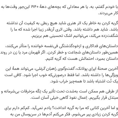
با خودم گفتم، به. یا هر معادلی که بچه‌های دهۀ ۱۹۴۰ این‌جور وقت‌ها به
کار می‌بردند.
گریه کردن به خاطر یک اثر هنری شاید هیچ ربطی به کیفیت آن نداشته
باشد. شاید هم داشته باشد. وقتی اثری آن‌قدر زیبا اجرا شده که ما را
شگفت‌زده می‌کند، می‌توانیم اشک تحسینی هم بریزیم.
داستان‌های فداکاری و ازخودگذشتگی فی‌نفسه خواننده را متأثر می‌کنند،
همین‌طور داستان‌های شجاعت و خطر کردن. اگر قهرمان مرد یا زن در روند
داستان بمیرد، احتمالش هست که گریه کنیم.
آخرین صحنۀ اپرای پولانک،
گفت‌وگوی راهبان کَرمَلی،
می‌تواند همۀ این
ویژگی‌ها را داشته باشد. اما فقط درصورتی‌که خوب اجرا شود. کافی است
یک نُت اشتباه باشد تا همه‌چیز خراب شود.
از طرفی هم ممکن است به‌شدت تحت تأثیر یک تِکّه مزخرفات بی‌شرمانه و
مبتذل قرار بگیریم. اِعمال نفوذ گاهی خیلی آسان است.
و اما آخرین کتابی که مرا به گریه انداخت؟ یادم نمی‌آید. کم‌کم دارم برای
گریه کردن زیادی پیر می‌شوم. فکر می‌کنم آدم‌ها در سن‌وسال من به