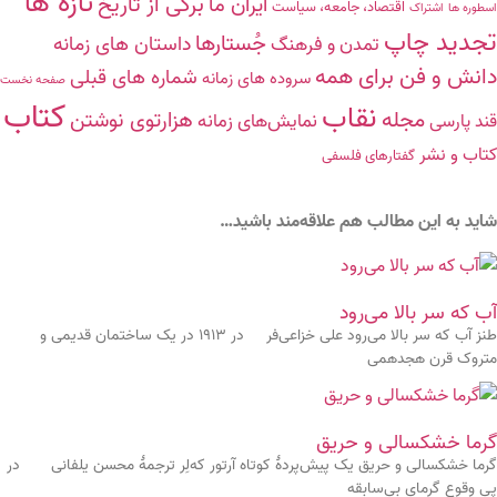
تازه ها
برگی از تاریخ
ایران ما
اقتصاد، جامعه، سیاست
اسطوره ها
اشتراک
تجدید چاپ
جُستارها
داستان های زمانه
تمدن و فرهنگ
دانش‌ و ‌فن‌ براى همه
شماره های قبلی
سروده ‏هاى زمانه
صفحه نخست
کتاب
نقاب
مجله
هزارتوی نوشتن
نمایش‌های زمانه
قند پارسی
کتاب و نشر
گفتارهاى فلسفى
شاید به این مطالب هم علاقه‌مند باشید…
آب که سر بالا می‌رود
طنز آب که سر بالا می‌رود علی خزاعی‌فر در ۱۹۱۳ در یک ساختمان قدیمی و
متروک قرن هجدهمی
گرما خشکسالی و حریق
گرما خشکسالی و حریق یک پیش‌پردۀ کوتاه آرتور که‌لِر ترجمۀ محسن یلفانی در
پی وقوع گرمای بی‌سابقه