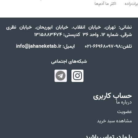
برات‌زاده اکثر ما آدم‌ها
نشانی:
تهران. خیابان انقلاب. خیابان ابوریحان. خیابان نظری
شرقی. شماره ۱۲. واحد ۳۶ کدپستی: ۱۳۱۵۸۸۳۴۷۴
تلفن:98-66968097-021 ایمیل: info@jahaneketab.ir
شبکه‌های اجتماعی
حساب کاربری
درباره ما
عضویت
مشاهده سبد خرید
با ما در تماس باشید