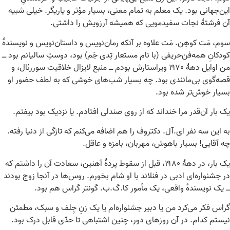
این‌جهانی بود. یک معلم به تمام معنی، بسیار مؤثر و یاریگر. خیلی شبیه
آن فرشتۀ نجات سفیدمویی که همیشه آرزویش را داشتی.
سوم، مَت کوهِن. مَت علاوه بر آنکه رمان‌نویس و داستان‌نویس و نویسندۀ
کودکانِ همه‌فن‌حریفی (با نام مستعار تِدی جَم) بود، دوستِ سالیانم بود ــ
من اوایل دهۀ ۱۹۷۰ ویراستارش بودم ــ منبع لایزال خلاقیت سوررئال، و
قصه‌گوی بی‌مانندی بود. چه بسیار شب‌های خوشی که به لطف حضور او
بسیار خوش‌تر شده بود.
یک بار آن‌قدر مرا خنداند که از روی صندلی افتادم. یا نزدیک بود بیفتم.
به این سه نفر ای.آل. دکتروف را هم اضافه می‌کنم که تازگی از دنیا رفته.
چه آقایی! بسیار باهوش، مهربان، بامزه و عاقل.
یک بار، در دهۀ ۱۹۸۰، قبل از سقوط پردۀ آهنین، سعادت آن را داشتم که
در جشنواره‌ای ادبی در فنلاند با او شام بخورم. روس‌ها در آنجا زوج بودند
ــ یک نویسندۀ واقعی، یک مأمور کا.گ.ب. گونتر گراس هم بود.
گراس فکر می‌کرد من یا دبیر جشنواره‌ام یا یک زنِ جِلف و سبک، مطمئن
نیستم کدام. در آن روزهای دور، چنین اشتباهی تا حدّی قابل درک بود.