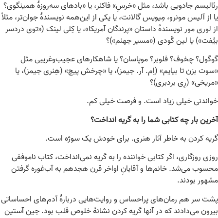
رئالیسم جادویی باشد، مثل «خرسِ» فاکنر، یا «بادهای سه‌روزۀ همینگوی؟
یا از آلیس مونرو، مِیویس گالانت، یا یکی از این‌همه نویسندۀ جوان‌تر، مثلاً
از لوری مور نویسندۀ داستان «پرندگان آمریکا»، یا کِلی لینک («توی دردسر
بیُفت») یا لین کُودی («مسیر جهنم»)؟
گوگول؟ چخوف؟ فلوبر؟ موپاسان؟ یا شاهکارهای عجیب‌وغریبی مثل
«سوت بزن تا بیایم» (اِم. آر. جیمز)، یا «چرخش پیچ» (هِنری جیمز)، یا
«مریخی» (رِی بردبری)؟
خواندنی خیلی زیاد است. و فرصت خیلی کم.
آخرین بار چه کتابی شما را به گریه انداخت؟
گریه کردن به خاطر آثار هنری. برای خودش یک سوژه است.
روزی روزگاری، اگر کتابی خواننده را به گریه نمی‌انداخت، کتاب ناموفقی
محسوب می‌شد. خانم‌ها و آقایانِ اواخر قرن هجدهم به آب‌غوره گرفتن
مشهور بودند.
پشت سر هم رمان‌های پراحساس و روایت‌هایی دربارۀ آدم‌های احساساتی
بیرون می‌دادند که در آنها گریه کردن نشانۀ خلوص قلب بود. جین آستین