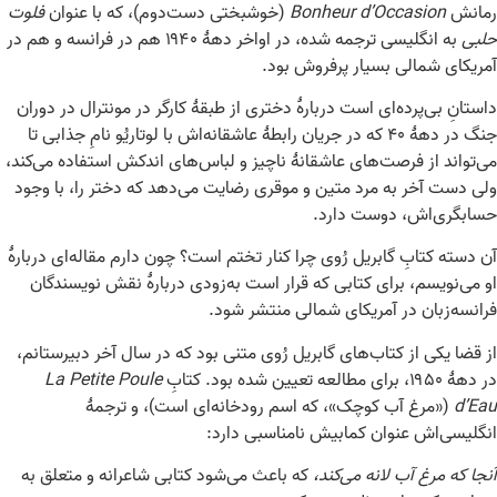
رمانش
Bonheur d’Occasion
(خوشبختی دست‌دوم)، که با عنوان
فلوت
حلبی
به انگلیسی ترجمه شده، در اواخر دهۀ ۱۹۴۰ هم در فرانسه و هم در
آمریکای شمالی بسیار پرفروش بود.
داستانِ بی‌پرده‌ای است دربارۀ دختری از طبقۀ کارگر در مونترال در دوران
جنگ در دهۀ ۴۰ که در جریان رابطۀ عاشقانه‌اش با لوتاریُو نامِ جذابی تا
می‌تواند از فرصت‌های عاشقانۀ ناچیز و لباس‌های اندکش استفاده می‌کند،
ولی دست آخر به مرد متین و موقری رضایت می‌دهد که دختر را، با وجود
حسابگری‌اش، دوست دارد.
آن دسته کتابِ گابریل رُوی چرا کنار تختم است؟ چون دارم مقاله‌ای دربارۀ
او می‌نویسم، برای کتابی که قرار است به‌زودی دربارۀ نقش نویسندگان
فرانسه‌زبان در آمریکای شمالی منتشر شود.
از قضا یکی از کتاب‌های گابریل رُوی متنی بود که در سال آخر دبیرستانم،
در دهۀ ۱۹۵۰، برای مطالعه تعیین شده بود. کتابِ
La Petite Poule
d’Eau
(«مرغ آب کوچک»، که اسم رودخانه‌ای است)، و ترجمۀ
انگلیسی‌اش عنوان کمابیش نامناسبی دارد:
آنجا که مرغ آب لانه می‌کند،
که باعث می‌شود کتابی شاعرانه و متعلق به