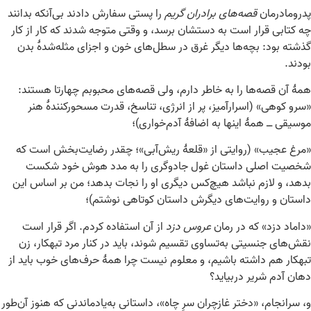
پدرومادرمان
قصه‌های برادران گریم
را پستی سفارش دادند بی‌آنکه بدانند
چه کتابی قرار است به دستشان برسد، و وقتی متوجه شدند که کار از کار
گذشته بود: بچه‌ها دیگر غرق در سطل‌های خون و اجزای مثله‌شدۀ بدن
بودند.
همۀ آن قصه‌ها را به خاطر دارم، ولی قصه‌های محبوبم چهارتا هستند:
«سرو کوهی» (اسرارآمیز، پر از انرژی، تناسخ، قدرت مسحورکنندۀ هنر
موسیقی ــ همۀ اینها به اضافۀ آدم‌خواری)؛
«مرغ عجیب» (روایتی از «قلعۀ ریش‌آبی»؛ چقدر رضایت‌بخش است که
شخصیت اصلی داستان غول جادوگری را به مدد هوش خود شکست
بدهد، و لازم نباشد هیچ‌کس دیگری او را نجات بدهد؛ من بر اساس این
داستان و روایت‌های دیگرش داستان کوتاهی نوشتم)؛
«داماد دزد» که در رمان
عروس دزد
از آن استفاده کردم. اگر قرار است
نقش‌های جنسیتی به‌تساوی تقسیم شوند، باید در کنار مرد تبهکار، زن
تبهکار هم داشته باشیم، و معلوم نیست چرا همۀ حرف‌های خوب باید از
دهان آدم شریر دربیاید؟
و، سرانجام، «دختر غازچران سرِ چاه»، داستانی به‌یادماندنی که هنوز آن‌طور