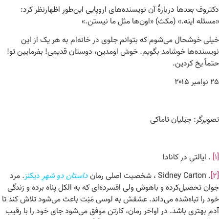
دکتروف بعدها دربارۀ آن نویسنده‌های اروپایی این‌طور اظهارنظر کرد:
«مسئله اینه.» (مکث) «اون‌ها مثل ما نیستن.»
خیلی خوشحال می‌شوم که بتوانم جلوی در خانه‌ام به هر یک از این
نویسنده‌ها خوشامد بگویم. خوش اومدین، دوستان قدیمی! بفرمایین تو!
حتماً یخ کردین.
۲۵ نوامبر ۲۰۱۵
تصویرگر: جیلیان تاماکی
[۱]
. ایالتی در کانادا
[۲]
. Sidney Carton ، شخصیت اصلی رمان
داستان دو شهرِ
دیکنز
. مرد
جوان تحصیل‌کرده و باهوش ولی افسرده‌ای که به الکل پناه برده و زندگی
خود را تباه‌شده می‌داند. عشقش به لوسی مَنِت باعث می‌شود تلاش کند تا
آدم بهتری باشد. در اواخر رمان، کارتن موفق می‌شود جای خود را با رقیب