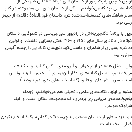
اولین گلچینِ رابرت ویوِر از داستان‌های کوتاه کانادایی هم یکی از
کتاب‌هایی بود که می‌خواندم ــ یکی از داستان‌های این مجموعه، در کنار
سایر شاهکارهای کمترشناخته‌شده‌اش، داستان فوق‌العادۀ «قلدر» از جیمز
رینی بود.
ویور با برنامۀ «گلچین»اش در رادیوی سی.بی.سی در شکوفایی داستان
کوتاه در کانادای سال‌های ۱۹۵۰ و ۱۹۶۰ نقش بسزایی داشت. او اولین
«ناشر» بسیاری از شاعران و داستان‌کوتاه‌نویسان کانادایی، ازجمله آلیس
مونرو، بود.
ولی ــ مثل همه در ایام جوانی و آرزومندی ــ کلی کتاب ترسناک هم
می‌خواندم، از قبیل کتاب‌های ادگار آلن‌پو، اِم. آر. جیمز، رابرت لوئیس
استیونسن و شریدان لو فانو. (که انتخاب‌های بدی هم نبودند.)
علاوه بر اینها، کتاب‌های علمی ـ تخیلی هم می‌خواندم، ازجمله
وقایع‌نامه‌های مریخیِ
رِی بردبری، که مجموعه‌داستان است. و البته
شرلوک هولمز.
باید دید منظور از داستان «محبوب» چیست؟ در کدام سبک؟ انتخاب کردن
خیلی سخت است.