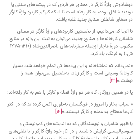
دوشادوش واژهٔ کارگر در معنای هر فردی که در پیشه‌های سنتی یا
نوپدید شاغل بوده، به کار رفته است تا اینکه کم‌کم کاربرد واژهٔ کارگر
در معنای شاغلان صنایع جدید غلبه یافت.
تا آنجا که می‌دانیم، از نخستین کاربردهای واژهٔ کارگر در معنای
شاغلان کارخانه‌ها و صنایع جدید، می‌توان به ثبت این واژه در منابع
مکتوب دورهٔ قاجار ازجمله سفرنامه‌های ناصرالدین‌شاه (۱۲۱۰-۱۲۷۵
ش.) به فرنگ، یاد کرد:
«نمی‌دانم که تماشاخانه و این پرده‌ها کی تمام خواهد شد، بسیار
کارخانهٔ وسیعی است و کارگر زیاد، به‌تفصیل نمی‌توان همه را
نوشت.»
[۱۳]
یا در همین روزگار، گاه هر دو واژهٔ فعله و کارگر با هم به کار رفته‌اند:
«اسباب بخار را امروز در فرنگستان به‌طوری اکمل کرده‌اند که در اکثر
کارها محتاج به عمله و کارگر نیستند.»
[۱۴]
با ظهور شاعران و نویسندگانی که به اندیشه‌های کمونیستی و
سوسیالیستی گرایش داشتند و در آثار خود واژهٔ کارگر را با تلقی‌های
رایج در این مکاتب از «طبقهٔ کارگر» به کار بردند، این واژه از کاربرد