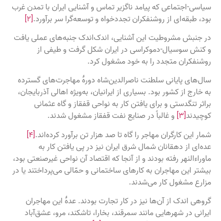
سیاسی-اجتماعی‌ که پیامد ناگزیر تماس و آشنایی ایران با تمدن غرب
بود، طبقه‌ای از روشنفکران تجددخواه و توسعه‌گرا سر برآورد.
[۲]
در جنبش مشروطیت این آشنایی، اندک‌اندک جنبه‌های عملی یافت
و کنش سوسیال-‌دموکراسی در ایران شکل گرفت و طیفی از
روشنفکران متجدد را به خود مشغول کرد.
سال‌های پایانی سلطنت ناصرالدین‌شاه دورهٔ مهاجرت‌های گسترده
به خارج از کشور بود. بسیاری از ایرانیان، به‌ویژه اهالی آذربایجان،
براثر تنگدستی و برای یافتن کار به نواحی قفقاز و گاه عثمانی
کوچیدند
[۳]
و غالباً در صنایع نفت قفقاز مشغول شدند.
شمار این کارگران مهاجر را گاه تا صد هزار تن برآورد کرده‌اند.
[۴]
عده‌ای از دهقانان شمال شرق ایران نیز در پی یافتن کار به
ماوراءالنهر رفته بودند و از آنجا که اقتصاد آن نواحی غیرصنعتی بود،
بیشتر این مهاجران به کارهای ساختمانی و حمّالی می‌پرداختند یا در
مزارع مشغول کار می‌شدند.
گروهی اندک از آن‌ها نیز در کار تجارت بودند. عدهٔ این مهاجران
ایرانی در شهرهایی مانند سمرقند، بخارا، تاشکند، مرو، عشق‌آباد