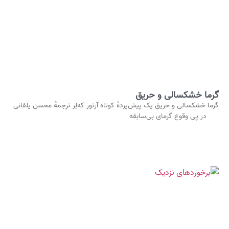
گرما خشکسالی و حریق
گرما خشکسالی و حریق یک پیش‌پردۀ کوتاه آرتور که‌لِر ترجمۀ محسن یلفانی
در پی وقوع گرمای بی‌سابقه