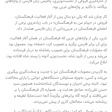
از کناره‌گیری فروغی از نخست‌وزیری، پالایش زبان فارسی از واژه‌های
بیگانه، با تأکید بر واژه‌های عربی بود.
کار چنان شد که یکی دو سال پس ‌از آغاز فعالیت فرهنگستان،
فروغی در «پیام من به فرهنگستان» در باب زیاده‌روی برخی از
اعضای فرهنگستان در عربی‌زدایی از زبان فارسی هشدار داد.
باری، یکی از واژه‌های عربی که فرهنگستان در همان آغاز فعالیت
برای آن برابر فارسی برگزید و تصویب کرد، «عمله» بود. معمول بود
که مصوّبات فرهنگستان برای تصویب رضاشاه به دربار فرستاده
می‌شد و پس ‌از تأیید شاه، نخست‌وزیر آنچه را پسند شاه افتاده بود،
ابلاغ می‌کرد.
به کاربردن مصوبات فرهنگستان نیز با جدیت و سخت‌گیری پیگیری
می‌شد و کسی، به‌ویژه مسئولان دستگاه‌های دولتی را یارای مخالفت
نبود. البته برخی ادیبان و نویسندگان شناخته‌شده همچون سید
حسن تقی‌زاده، صادق هدایت و… همواره کار فرهنگستان را بر
نمی‌تافتند و گرچه گاه برابرهای برگزیدهٔ آنجا دست‌مایهٔ لطیفه و
ریشخند می‌شد، مخالفان کاری از پیش نمی‌بردند.
در چنین احوالی که کمتر مقام یا دستگاهی انگیزهٔ ناسازگاری با