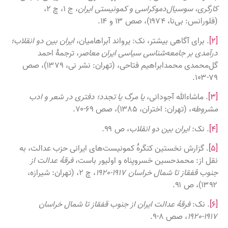
کارگری، سوسیال‌دموکراسی و کمونیستی ایران
، ج ۱، چ ۲،
(فلورانس: بی‌نا، ۱۹۷۴)، صص ۱۳ و ۱۴.
[۲]
. برای آگاهی بیشتر، نک: یرواند آبراهامیان،
ایران بین دو انقلاب؛
درآمدی بر جامعه‌شناسی سیاسی ایران معاصر
، ترجمهٔ احمد
گل‌محمدی محمدابراهیم فتاحی، (تهران: نشر نی، ۱۳۷۹)، صص
۷۹-۱۰۳.
[۳]
. ماشاءالله آجودانی،
یا مرگ یا تجدد؛ دفتری در شعر و ادب
مشروطه
، (تهران: اختران، ۱۳۸۵)، صص ۶۹-۷۰.
[۴]
. نک:
ایران بین دو انقلاب
، ص ۹۹.
[۵]
. گزارش نخستین کنگرهٔ کمونیست‌های ایرانی حزب عدالت، به
نقل از: محمدحسین خسروپناه و اولیور باست،
فرقهٔ عدالت از
جنوب قفقاز تا شمال خراسان ۱۹۱۷-۱۹۲۰
، چ ۲، (تهران: شیرازه،
۱۳۹۲)، ص ۹۱.
[۶]
. نک:
فرقهٔ عدالت ایران از جنوب قفقاز تا شمال خراسان
۱۹۱۷-۱۹۲۰
، صص ۸-۹.