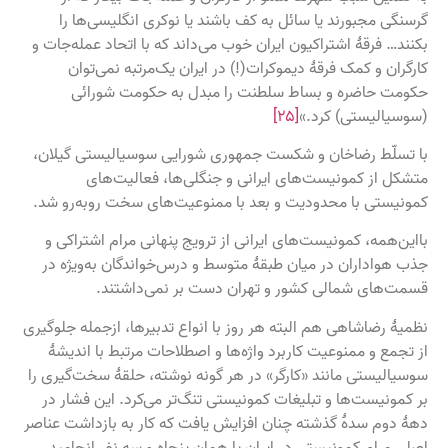
گرسنگی مجبورند یا سائل به کف باشند یا نوکری انگلیسی‌ها را
بکنند… فرقهٔ اشتراکیون ایران خوب می‌داند که با اتحاد عمله‌جات و
کارگران و کمک فرقهٔ دیموکرات(!) در ایران یک‌مرتبه نمی‌توان
حکومت حاضره و بساط سلطنت را مبدل به حکومت شورائی
(سوسیالیستی) کرد.»
[۲۵]
با تسلّط رضاخان و شکست جمهوری شورایی سوسیالیستی گیلان،
متشکل از کمونیست‌های ایرانی و جنگلی‌ها، فعالیت‌های
کمونیستی با محدودیت و بعد با ممنوعیت‌های سخت روبه‌رو شد.
بااین‌همه، کمونیست‌های ایرانی از ترویج پنهانی مرام اشتراکی و
جذب هواداران در میان طبقهٔ متوسط و درس‌خواندگان به‌ویژه در
قسمت‌های شمالی کشور و تهران دست بر نمی‌داشتند.
نظمیهٔ رضاشاهی هم البته هر روز با انواع تدبیرها، ازجمله جلوگیری
از تجمع و ممنوعیت کاربرد واژه‌ها و اصطلاحات مرتبط با اندیشهٔ
سوسیالیستی مانند «کارگر» در هر گونه نوشته، حلقهٔ سخت‌گیری را
بر کمونیست‌ها و تبلیغات کمونیستی تنگ‌تر می‌کرد. این فشار در
دههٔ دوم سدهٔ گذشته چنان افزایش یافت که کار به بازداشت عناصر
اصلی مرام کمونیستی در ایران یا همان پنجاه و سه نفر انجامید.