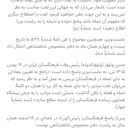
شده است، اِشعار می‌دارد که به جهاتی این لغت مناسب به نظر
نمی‌رسد و به این جهت مقرر خواهید فرمود لغت یا اصطلاح دیگری
که مفهوم آن عمله باشد وضع نموده و نتیجه را به ریاست وزرا
اطلاع دهید» (سند شمارهٔ دو).
نخست‌وزیر، همچنین موضوع را طی نامهٔ شمارهٔ ۵۳۸ به تاریخ
بیست و چهارم همان ماه به دفتر مخصوص شاهنشاهی انتقال داد
(سند شمارهٔ سه).
حسن وثوق (وثوق‌الدوله) رئیس وقت فرهنگستان ایران در ۱۹ بهمن
۱۳۱۵ ش. به نخست‌وزیر پاسخ داده است: «راجع به تعیین معادلی
به جای عمله در فرهنگستان بررسی به عمل آمد و به نظر رسید که
می‌توان لغت مزدور را به جای عمله به کار برد یا همان دو کلمهٔ
عمله و فعله را باقی گذاشت. متمنّی است مراتب را به عرض پیشگاه
همایون رسانده فرهنگستان را از نتیجه مطلع سازند» (سند شمارهٔ
چهار).
پس‌از پاسخ فرهنگستان، رئیس‌الوزراء در نامه‌ای در ۱۶ اسفند همان
سال به ریاست دفتر مخصوص شاهنشاهی نوشت: