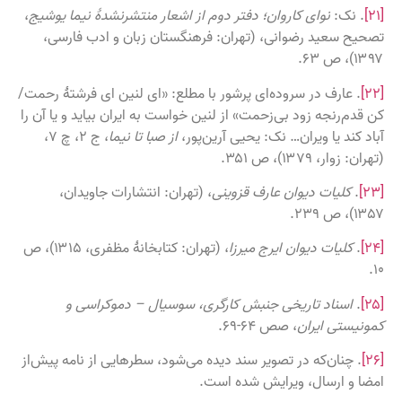
[۲۱]
. نک:
نوای کاروان؛ دفتر دوم از اشعار منتشرنشدهٔ نیما یوشیج
،
تصحیح سعید رضوانی، (تهران: فرهنگستان زبان و ادب فارسی،
۱۳۹۷)، ص ۶۳.
[۲۲]
. عارف در سروده‌ای پرشور با مطلع: «ای لنین ای فرشتهٔ رحمت/
کن قدم‌رنجه زود بی‌زحمت» از لنین خواست به ایران بیاید و یا آن را
آباد کند یا ویران… نک: یحیی آرین‌پور،
از صبا تا نیما
، ج ۲، چ ۷،
(تهران: زوار، ۱۳۷۹)، ص ۳۵۱.
[۲۳]
.
کلیات دیوان عارف قزوینی
، (تهران: انتشارات جاویدان،
۱۳۵۷)، ص ۲۳۹.
[۲۴]
.
کلیات دیوان ایرج میرزا
، (تهران: کتابخانهٔ مظفری، ۱۳۱۵)، ص
۱۰.
[۲۵]
.
اسناد تاریخی جنبش کارگری، سوسیال – دموکراسی و
کمونیستی ایران
، صص ۶۴-۶۹.
[۲۶]
. چنان‌که در تصویر سند دیده می‌شود، سطرهایی از نامه پیش‌از
امضا و ارسال، ویرایش شده است.