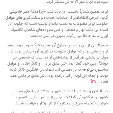
دورهٔ دوم آن را مهر ۱۳۲۱ ش منتشر کرد.
او در همین شمارهٔ نخست، در یادداشت «چرا
مجلهٔ مهر
خاموشی
گزید» شرحی انتقادآمیز از اقدامات رضاشاه و سخت‌گیری‌های عوامل
حکومت او بر مطبوعات به دست داده و نوشته است که چگونه آثار
استادانی مانند بهار و دهخدا و حتی سروده‌های شاعران کلاسیک
ایران مانند حافظ نیز از گزند ممیزی در امان نماندند.
طبیعتاً یکی از این واژه‌های ممنوع آن عصر، «کارگر» بود. «رضا» هم
از واژه‌هایی بوده که عوامل حکومت در کاربرد آن حساس بوده‌اند.
موقّر در بخشی طنزآمیز از نوشته‌اش آورده است که شخصی در
نوشتهٔ ادبی خود گفته بود «تیر عشق بر دل او کارگر افتاد» و عوامل
سانسور، بی‌توجه به بار معنایی آن، «عمله» را جایگزین کارگر کرده
بودند و جمله این‌گونه از آب درآمده بود: «تیر عشق بر دلش عمله
افتاد!»
[۲۷]
با برافتادن رضاشاه از قدرت در شهریور ۱۳۲۰ ش. فضای سیاسی
کشور رو به گشودگی گذاشت. برخی از عناصر اصلی سانسور و
سرکوب (ازجمله سرپاس مختاری) از کار برکنار و مؤاخذه شدند.
مهرماه همین سال حزب تودهٔ ایران بنیان گذاشته شد و در میدان