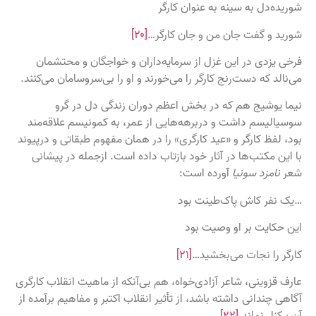
شوریده‌دل به سینه به عنوان کارگر
شورید و گفت جان من و جان کارگر…
[۲۰]
فرخی یزدی در این غزل از سرمایه‌داران و خواجگان و محتشمان
می‌نالد که دست‌رنج کارگر را می‌خورند و او را بی‌سروسامان می‌کنند.
نیما یوشیج هم که در بخش اعظم دوران زندگی دل در گرو
سوسیالیسم داشت و دربرهه‌هایی از عمر، به کمونیسم علاقه‌مند
بود، لفظ کارگر و «عید کارگری» را در همان مفهوم طبقاتی و درپیوند
با این مکتب‌ها در آثار خود بازتاب داده است. ازجمله در پیشانی
شعر
نامزد سونیا
آورده است:
…یک نفر کاش پاک‌طینت بود
این حکایت بر او وصیت بود
کارگر را نجات می‌بخشید…
[۲۱]
عارف قزوینی، شاعر آزادی‌خواه، هم بی‌آنکه از ماهیت انقلاب کارگری
آگاهی چندانی داشته باشد، از تأثیر انقلاب اکتبر و مفاهیم برآمده از
آن برکنار نماند.
[۲۲]