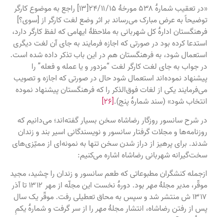
«در تعقیب شمارهٔ ۵۳۸ مورخهٔ ۲۴/۱۱/۱۵[۱۳] راجع به موضوع کارگر
توضیحاً به عرض مبارک می‌رساند بر اثر وضع لغت کارگر از [سوی؟]
فرهنگستان ادارهٔ کل شهربانی به ملاحظهٔ ایهامی که لفظ کارگر دارد،
استدعا کرده بود در صورتی که اجازه فرمایند به جای آن لغت دیگری
استعمال شود، به فرهنگستان هم در این باب تذکر داده شده است.
در جواب به جای لغت کارگر لغت “مزدور و یا عمله و فعله” را
پیشنهاد نموده‌اند استعمال شود حال در صورتی که اجازه و تصویب
می‌فرمایند یکی از لغات فوق‌الذکر را که فرهنگستان پیشنهاد نموده
انتخاب شود» (سند شمارهٔ پنج).
[۲۶]
در شرح سانسور روزگار رضاشاه سخن بسیار گفته‌اند؛ می‌دانیم که
روزنامه‌ها و مجلات گرفتار سانسور و نویسندگانی اسیر بند و زندان
شدند. برای پرهیز از دراز شدن سخن تنها به نمونه‌ای از ممیّزی‌های
سخت‌گیرانه شهربانی رضاشاه اشاره می‌کنیم:
ازجمله کنشگران مطبوعاتی که طعم سانسور و زندان را چشید، مجید
موقّر، مدیر مجلهٔ
مهر
بود. دورهٔ نخست این مجلّه از مهر ۱۳۱۲ تا آذر
۱۳۱۷ ش منتشر شد و سپس به محاق تعطیلی رفت. موقّر یک سال
پس ‌از رفتن رضاشاه، انتشار مجلهٔ
مهر
را از سر گرفت و شمارهٔ یکمِ