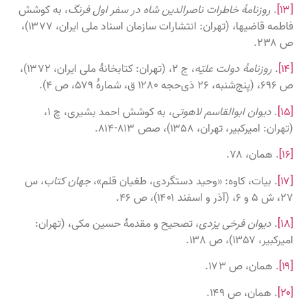
[۱۳]
.
روزنامهٔ خاطرات ناصرالدین شاه در سفر اول فرنگ
، به کوشش
فاطمه قاضیها، (تهران: انتشارات سازمان اسناد ملی ایران، ۱۳۷۷)،
ص ۲۳۸.
[۱۴]
.
روزنامهٔ دولت علیّه
، ج ۲، (تهران: کتابخانهٔ ملی ایران، ۱۳۷۲)،
ص ۶۹۶، (پنج‌شنبه، ۲۶ ذی‌حجه ۱۲۸۰ ق، شمارهٔ ۵۷۹، ص ۴).
[۱۵]
.
دیوان ابوالقاسم لاهوتی
، به کوشش احمد بشیری، چ ۱،
(تهران: امیرکبیر، تهران، ۱۳۵۸)، صص ۸۱۳-۸۱۴.
[۱۶]
. همان، ۷۸.
[۱۷]
. بیات، کاوه: «وحید دستگردی، طغیان قلم»،
جهان کتاب
، س
۲۷، ش ۵ و ۶، (آذر و اسفند ۱۴۰۱)، ص ۴۶.
[۱۸]
.
دیوان فرخی یزدی
، تصحیح و مقدمهٔ حسین مکی، (تهران:
امیرکبیر، ۱۳۵۷)، ص ۱۳۸.
[۱۹]
. همان، ص ۱۷۳.
[۲۰]
. همان، ص ۱۴۹.