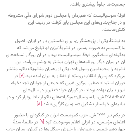
جمعیت‌ها جلوهٔ بیشتری یافت.
فرقهٔ سوسیالیست که هم‌زمان با مجلس دوم شورای ملّیِ مشروطه
و در جناح‌بندی‌های این مجلس پای گرفت در ردیف این
کنش‌هاست.
به نوشتهٔ یکی از پژوهشگران، برای نخستین بار در ایران، اصول
مارکسیسم به صورت رسمی در نشریهٔ
ایران نو
تبلیغ می‌شد که
به‌گونه‌ای سخنگوی فرقهٔ سوسیالیست بود و در آن روزگار نسخه‌های
آن در میان دیگر روزنامه‌های تهران بیشتر به چشم می‌آمد. این
نشریه را محمدامین رسول‌زاده، یکی از رهبران منشویک باکو، منتشر
می‌کرد که پس‌از انقلاب روسیّه از قفقاز به ایران آمده بود.
[۷]
در
دوران استبداد صغیر، مرکزی غیبی که جمعی از جوانان تجددخواه
تبریز بنیان نهاده بودند، در کوران حوادث تبریز در سال‌های
۱۲۸۷-۱۲۸۸ ش. با سوسیال-دموکرات‌های باکو ارتباط برقرار کرد و در
بیانیه‌ای خواستار تشکیل «سازمان کارگری» شد.
[۸]
در یکم تیر ۱۲۹۹ ش. حزب کمونیست ایران در کنگره‌ای با حضور
اعضای مؤسس، در انزلی اعلام موجودیت کرد.
[۹]
در طلیعهٔ سدۀ
چهاردهم شمسی، هم‌زمان با خیزش جنگلی‌ها در گیلان، سران حزب