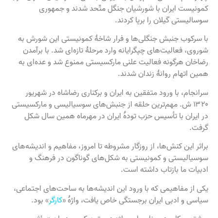
کمونیست ایران با شورشیان جنگل متّحد شدند و جمهوری
سوسالیستی گیلان را برپا کردند.
با سرکوب جنبش جنگلی‌ها و فرار شاخهٔ کمونیستی این شورش به
شوروی، فعالیت‌های چپگرایانه وارد مرحلهٔ تازه‌ای شد. با برآمدن
رضاخان هرگونه فعالیت علنی مارکسیستی ممنوع شد و عده‌ای به
همین اتهام روانهٔ زندان شدند.
سرانجام، با ورود متفقین به ایران و برکناری رضاشاه در شهریور
۱۳۲۰ ش. مهم‌ترین حلقه از جنبش‌های سوسیالیسی و مارکسیستی
در ایران با تأسیس حزب تودهٔ ایران در مهرماه همین سال شکل
گرفت.
براثر این کنش‌ها، از روزگار مشروطه تا امروز، مفاهیم و اندیشه‌های
سوسیالیستی و کمونیستی به شکل‌های گوناگون در فرهنگ و
ادبیات ما بازتاب داشته است.
یکی از مفاهیمی که با ورود این اندیشه‌ها به ساحت‌های اجتماعی،
سیاسی و ادبی ایران برجستگی خاص یافت، واژهٔ «
کارگر
» بود.