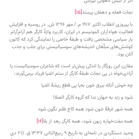
اگر از کیش لاهوتی بپرسی
نجات فعله و دهقان پرستد
[۱۵]
با پیروزی انقلاب اکتبر ۱۹۱۷ م./ مهر ۱۲۹۶ ش. در روسیه و افزایش
فعالیت هواداران کمونیسم در ایران، کاربرد واژهٔ کارگر هم آرام‌آرام
بار سیاسی مشخصی یافت و طبقهٔ خاصی را نمایندگی کرد که کانون
کوشش‌های مبلّغان اندیشه‌های سوسیالیستی برای جلب و جذب
آنان بود.
مقارن این روزگار یا اندکی پیش‌تر است که شاعران سوسیالیست یا
آزادی‌خواه در پی نجات طبقهٔ کارگر از ستم اغنیا فریاد برمی‌آورند:
چه خوش آنکه بیرق خون به‌پا پی قطع ریشهٔ اغنیا
شود و زند به جهان ندا که گروه کارگر الصلا!
همه شهر غرقهٔ خون شود همه کاخ ظلم نگون شود
همه مفت‌خواره زبون شود، همه کارگر رهد از بلا
[۱۶]
وحید دستگردی در نامه‌ای به تاریخ ۹ ربیع‌الثانی ۱۳۳۷ ق. (۲۱ دی