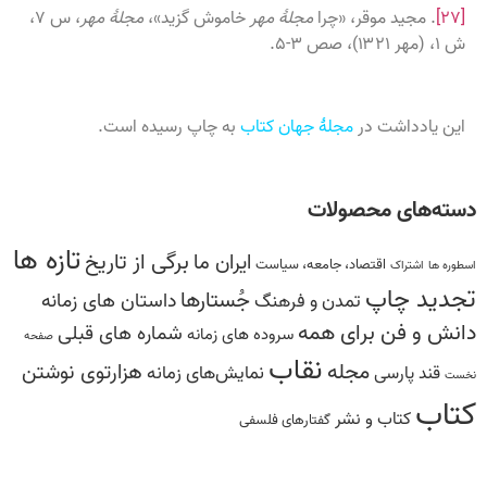
[۲۷]
. مجید موقر، «چرا
مجلهٔ مهر
خاموش گزید»،
مجلهٔ مهر
، س ۷،
ش ۱، (مهر ۱۳۲۱)، صص ۳-۵.
این یادداشت در
مجلۀ جهان کتاب
به چاپ رسیده است.
دسته‌های محصولات
تازه ها
برگی از تاریخ
ایران ما
اقتصاد، جامعه، سیاست
اسطوره ها
اشتراک
تجدید چاپ
جُستارها
داستان های زمانه
تمدن و فرهنگ
دانش‌ و ‌فن‌ براى همه
شماره های قبلی
سروده ‏هاى زمانه
صفحه
نقاب
مجله
هزارتوی نوشتن
نمایش‌های زمانه
قند پارسی
نخست
کتاب
کتاب و نشر
گفتارهاى فلسفى