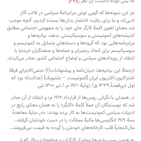
که بس کوتاه دانست آن نظر را
[۲۴]
جز این نمونه‌ها که گویی نوعی مرام‌نامهٔ سیاسی در قالب آثار
ادبی‌اند و ما برای رعایت اختصار بدان‌ها بسنده کردیم، آنچه موجب
شد معنای لغوی کلمهٔ کارگر جای خود را به مفهومی اجتماعی مطابق
اندیشه‌های کمونیستی و سوسیالیستی بدهد، بیانیه‌ها و
مرام‌نامه‌هایی بود که گروه‌ها و دسته‌های متمایل به کمونیسم و
سوسیالیسم برای اتحاد رنجبران و عمله‌ها و صنعتگران خرده‌پا یا
انتقاد از رویدادهای سیاسی و اوضاع اجتماعی کشور صادر می‌کردند.
ازجملهٔ این بیانیه‌ها، «بیان‌نامه و پیشنهادات(!) حتمی‌الاجرای فرقهٔ
اشتراکیون-اکثریون ایران [کمونیست – بلشویک] (عدالت)» بود که
اول ذی‌قعدهٔ ۱۳۳۹ ق/ ژوئیهٔ ۱۹۲۱ م./ تیر ۱۳۰۰ ش.
در همدلی با نگرانی روس‌ها از قرارداد ۱۹۱۹ م؛ و انتقاد از آن صادر
شد که نویسندگان آن عملاً کلمهٔ «کارگر» را به همان معنای رایج در
ادبیات سیاسی کمونیست‌ها به کار برده بودند: «در سایهٔ معاهدهٔ
سنهٔ ۱۹۱۹ انگلیسی‌ها مالیهٔ مملکت را در دست خودشان گرفته…
مال‌التجارهٔ قلب کارخانه‌های خودش را آورده به قیمت می‌فروشد…
به همین سبب شهرها مملو از کارگران و عمله‌جات بیکار که از