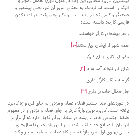
بیشترین کاربرد معنایی این واژه در متون کهن، همان «مؤثر و
اثرگذار» است؛ اما نزدیک به معنای امروز آن نیز، یعنی پیشه‌ور و
صنعتگر و کسی که فنّی بلد است و «کاری» می‌کند، در ادب کهن
فارسی کاربرد داشته است:
ز هر پیشه‌ای کارگر خواستند
همه شهر از ایشان بیاراستند
[۱۰]
مفرمای کاری بدان کارگر
کزان کار نتواند آمد به در
[۱۱]
گر سه حمّال کارگر داری
چار حمّال خانه‌ بر داری
[۱۲]
در دوره‌های بعد، بیشتر فعله، عمله و مزدور به جای این واژه کاربرد
یافته است. کاربرد نوین واژهٔ کارگر به جای فعله و مزدور و در مفهوم
طبقهٔ اجتماعی خاص، ریشه در میانهٔ روزگار قاجار دارد که آرام‌آرام
ایرانیان با صنایع جدید آشنا شدند. از این زمان حتی تا سال‌های
پایانی پهلوی اول نیز، واژهٔ فعله و گاه عمله با بسامد بسیار و گاه