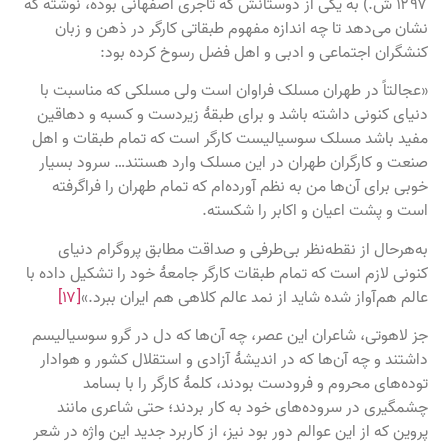
۱۲۹۷ ش.) به یکی از دوستانش که تاجری اصفهانی بوده، نوشته که
نشان می‌دهد تا چه اندازه مفهوم طبقاتی کارگر در ذهن و زبان
کنشگران اجتماعی و ادبی و اهل فضل رسوخ کرده بود:
«عجالتاً در طهران مسلک فراوان است ولی مسلکی که مناسبت با
دنیای کنونی داشته باشد و برای طبقهٔ زیردست و کسبه و دهاقین
مفید باشد مسلک سوسیالیست کارگر است که تمام طبقات و اهل
صنعت و کارگران طهران در این مسلک وارد هستند… سرود بسیار
خوبی برای آن‌ها من به نظم آورده‌ام که تمام طهران را فراگرفته
است و پشت اعیان و اکابر را شکسته.
به‌هرحال از نقطه‌نظر بی‌طرفی و صداقت مطابق پروگرام دنیای
کنونی لازم است که تمام طبقات کارگر جامعهٔ خود را تشکیل داده با
عالم هم‌آواز شده شاید از نمد عالم کلاهی هم ایران ببرد.»
[۱۷]
جز لاهوتی، شاعران این عصر، چه آن‌ها که دل در گرو سوسیالیسم
داشتند و چه آن‌ها که در اندیشهٔ آزادی و استقلال کشور و هوادار
توده‌های محروم و فرودست بودند، کلمهٔ کارگر را با بسامد
چشمگیری در سروده‌های خود به کار بردند؛ حتی شاعری مانند
پروین که از این عوالم دور بود نیز، از کاربرد جدید این واژه در شعر