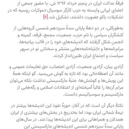
فرقهٔ عدالت ایران در پنجم خرداد ۱۲۹۶ ش. با حضور جمعی از
اعضای ایرانی وابسته به حزب کارگر سوسیال-دموکرات روسیه که در
تشکیلات باکو عضویت داشتند، تشکیل شد.
[۶]
به‌طورکلی، در دو دههٔ پایانی سدهٔ سیزدهم شمسی گروه‌هایی از
کنشگران سیاسی با نام حزب، جمعیت، مجمع، فرقه، کمیته و
انجمن شکل گرفتند که اندیشه‌های خود را در قالب بیانیه‌ها،
مرام‌نامه‌ها و «اِنتِباه‌نامه»‌هایی منتشر و سخنانی نو در سپهر
سیاست و اجتماع ایران طنین‌انداز کردند.
آزادی بیان، آزادی جمعیت، آزادی اعتصاب، حق تعلیمات عمومی و
مانند آن اصطلاحاتی بود که تازه به گوش می‌رسید. گو اینکه همهٔ
این پویش‌ها و کوشش‌ها، جنبهٔ مارکسیستی نداشت بلکه می‌توان
مرام آن‌ها را غالباً آمیخته‌ای از اعتقادات اسلامی و رگه‌هایی از
مارکسیسم و سوسیالیسم دانست.
نکتهٔ دیگر آن است که در آغاز، حوزهٔ نفوذ این اندیشه‌ها بیشتر در
نیمهٔ شمالی ایران بود؛ اما به‌تدریج در بخش‌های بیشتری از ایران
همدلان و همراهانی برای این اندیشه‌ها پیدا شد. در سال‌های
پایانی سدهٔ سیزدهم شمسی اندیشه‌های مارکسیستی این