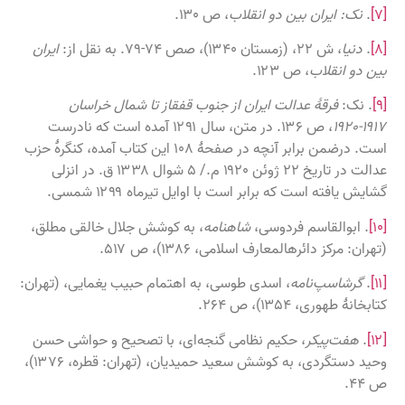
[۷]
.
نک: ایران بین دو انقلاب
، ص ۱۳۰.
[۸]
.
دنیا
، ش ۲۲، (زمستان ۱۳۴۰)، صص ۷۴-۷۹. به نقل از:
ایران
بین دو انقلاب
، ص ۱۲۳.
[۹]
. نک:
فرقهٔ عدالت ایران از جنوب قفقاز تا شمال خراسان
۱۹۱۷-۱۹۲۰
، ص ۱۳۶. در متن، سال ۱۲۹۱ آمده است که نادرست
است. درضمن برابر آنچه در صفحهٔ ۱۰۸ این کتاب آمده، کنگرهٔ حزب
عدالت در تاریخ ۲۲ ژوئن ۱۹۲۰ م./ ۵ شوال ۱۳۳۸ ق. در انزلی
گشایش یافته است که برابر است با اوایل تیرماه ۱۲۹۹ شمسی.
[۱۰]
. ابوالقاسم فردوسی،
شاهنامه
، به کوشش جلال خالقی مطلق،
(تهران: مرکز دائرهالمعارف اسلامی، ۱۳۸۶)، ص ۵۱۷.
[۱۱]
.
گرشاسپ‌نامه
، اسدی طوسی، به اهتمام حبیب یغمایی، (تهران:
کتابخانهٔ طهوری، ۱۳۵۴)، ص ۲۶۴.
[۱۲]
.
هفت‌پیکر
، حکیم نظامی گنجه‌ای، با تصحیح و حواشی حسن
وحید دستگردی، به کوشش سعید حمیدیان، (تهران: قطره، ۱۳۷۶)،
ص ۴۴.