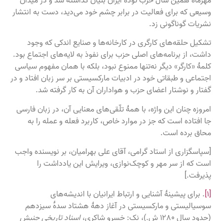
وسیعی که برای فعالیت در برابر چشم خود می‌دید، دست به انتشار
نشریات گوناگونی زد.
تشکیل حلقه‌های کارگری در کارخانه‌ها و صنایع اندکی که وجود
داشت، از برنامه‌های اصلی حزب برای نفوذ به لایه‌های اجتماع بود.
کلمهٔ «کارگر» دیگر نه‌تنها ممنوع نبود، بلکه با همان مفهوم سیاسی
اجتماعی و طبقاتی خود در ادبیات مارکسیستی بر سر زبان افتاد و در
گفتار و نوشتار اعضای حزب و هواداران آن به کار گرفته شد.
امروزه چنان این واژه، با همهٔ تلّقی‌های معنایی آن، در زبان فارسی
جا افتاده است که جز در موارد خاص، کاربرد فعله و عمله را به
محاق برده است.
[سپاسگزاری از استاد گرامی، آقای علی بهرامیان، بر نویسنده واجب
است که از سر مهر و کوچک‌نوازی، ویرایش این یادداشت را
پذیرفت.]
[۱]
. برای پیشینهٔ آشنایی و ارتباط ایرانیان با اندیشه‌های
سوسیالیستی و مارکسیستی در آغاز دههٔ هشتاد سدهٔ سیزدهم
(حدود سال ۱۲۸۰ ش.)، نک: خسرو شاکری،
اسناد تاریخی جنبش