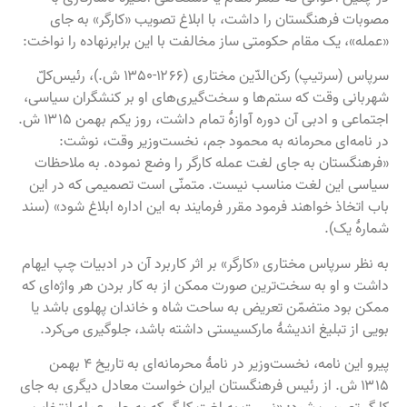
مصوبات فرهنگستان را داشت، با ابلاغ تصویب «کارگر» به جای
«عمله»، یک مقام حکومتی ساز مخالفت با این برابرنهاده را نواخت:
سرپاس (سرتیپ) رکن‌الدّین مختاری (۱۲۶۶-۱۳۵۰ ش.)، رئیس‌کلّ
شهربانی وقت که ستم‌ها و سخت‌گیری‌های او بر کنشگران سیاسی،
اجتماعی و ادبی آن دوره آوازهٔ تمام داشت، روز یکم بهمن ۱۳۱۵ ش.
در نامه‌ای محرمانه به محمود جم، نخست‌وزیر وقت، نوشت:
«فرهنگستان به جای لغت عمله کارگر را وضع نموده. به ملاحظات
سیاسی این لغت مناسب نیست. متمنّی است تصمیمی که در این
باب اتخاذ خواهند فرمود مقرر فرمایند به این اداره ابلاغ شود» (سند
شمارهٔ یک).
به نظر سرپاس مختاری «کارگر» بر اثر کاربرد آن در ادبیات چپ ایهام
داشت و او به سخت‌ترین صورت ممکن از به کار بردن هر واژه‌ای که
ممکن بود متضمّن تعریض به ساحت شاه و خاندان پهلوی باشد یا
بویی از تبلیغ اندیشهٔ مارکسیستی داشته باشد، جلوگیری می‌کرد.
پیرو این نامه، نخست‌وزیر در نامهٔ محرمانه‌ای به تاریخ ۴ بهمن
۱۳۱۵ ش. از رئیس فرهنگستان ایران خواست معادل دیگری به جای
کارگر تصویب شود: «نسبت به لغت کارگر که به جای عمله انتخاب