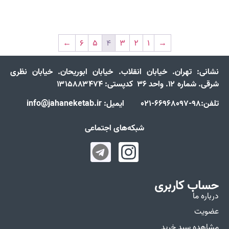
←
۶
۵
۴
۳
۲
۱
→
نشانی:
تهران. خیابان انقلاب. خیابان ابوریحان. خیابان نظری
شرقی. شماره ۱۲. واحد ۳۶ کدپستی: ۱۳۱۵۸۸۳۴۷۴
تلفن:98-66968097-021 ایمیل: info@jahaneketab.ir
شبکه‌های اجتماعی
حساب کاربری
درباره ما
عضویت
مشاهده سبد خرید