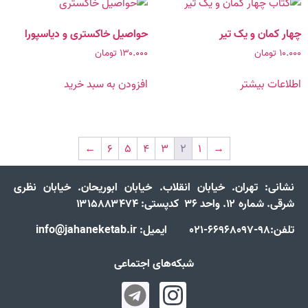
چهار کمان و یک تیر
حواصیل خاکستری و دیاسپورا
۱۰.۰۰۰
تومان
۱۳۰.۰۰۰
تومان
اطلاعات بیشتر
افزودن به سبد خرید
←
۶
۵
۴
۳
۲
۱
→
نشانی:
تهران. خیابان انقلاب. خیابان ابوریحان. خیابان نظری
شرقی. شماره ۱۲. واحد ۳۶ کدپستی: ۱۳۱۵۸۸۳۴۷۴
تلفن:98-66968097-021 ایمیل: info@jahaneketab.ir
شبکه‌های اجتماعی