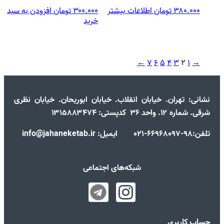
۳۸۰.۰۰۰
تومان
اطلاعات بیشتر
۳۰۰.۰۰۰
تومان
افزودن به سبد
خرید
←
۷
۶
۵
۴
۳
۲
۱
→
نشانی:
تهران. خیابان انقلاب. خیابان ابوریحان. خیابان نظری
شرقی. شماره ۱۲. واحد ۳۶ کدپستی: ۱۳۱۵۸۸۳۴۷۴
تلفن:98-66968097-021 ایمیل: info@jahaneketab.ir
شبکه‌های اجتماعی
حساب کاربری