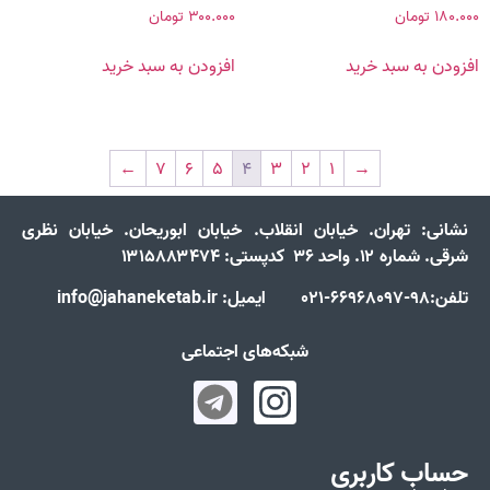
۱۸۰.۰۰۰
تومان
۳۰۰.۰۰۰
تومان
افزودن به سبد خرید
افزودن به سبد خرید
←
۷
۶
۵
۴
۳
۲
۱
→
نشانی:
تهران. خیابان انقلاب. خیابان ابوریحان. خیابان نظری
شرقی. شماره ۱۲. واحد ۳۶ کدپستی: ۱۳۱۵۸۸۳۴۷۴
تلفن:98-66968097-021 ایمیل: info@jahaneketab.ir
شبکه‌های اجتماعی
حساب کاربری