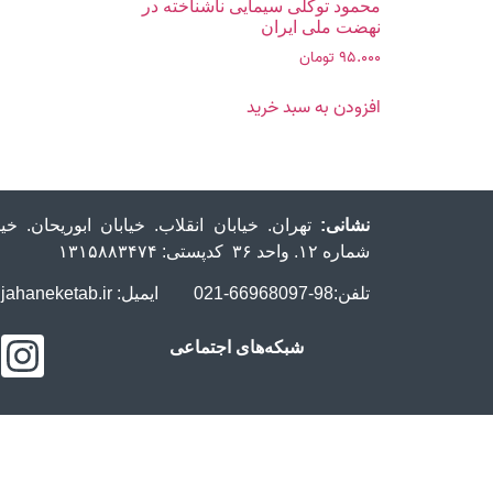
محمود توکلی سیمایی ناشناخته در
نهضت ملی ایران
۹۵.۰۰۰
تومان
افزودن به سبد خرید
نشانی:
تهران. خیابان انقلاب. خیابان ابوریحان. 
شماره ۱۲. واحد ۳۶ کدپستی: ۱۳۱۵۸۸۳۴۷۴
تلفن:98-66968097-021 ایمیل: info@jahaneketab.ir
شبکه‌های اجتماعی