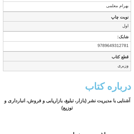
بهرام معلمى‏
نوبت چاپ
اول
شابک:
9789649312781
قطع کتاب
وزیری
درباره کتاب
آشنايى با مديريت نشر (بازار، تبلیغ، بازاریابی و فروش، انبارداری و
توزیع)