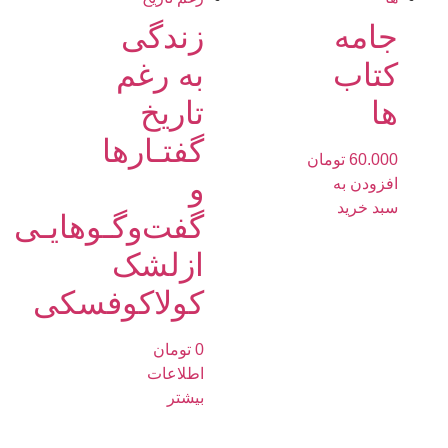
جامه
زندگى
کتاب
به رغم
ها
تاريخ‏
گفتـارها
60.000
تومان
و
افزودن به
سبد خرید
گفت‌وگـوهايـى
ازلشک
كولاكوفسكى
0
تومان
اطلاعات
بیشتر