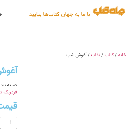
با ما به جهان کتاب‌ها بیایید
خ
خانه
/
کتاب
/
نقاب
/ آغوش شب
آغو
دسته بند
فردریک دا
قیمت