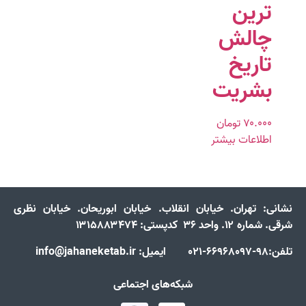
ترین
چالش
تاریخ
بشریت
۷۰.۰۰۰
تومان
اطلاعات بیشتر
نشانی:
تهران. خیابان انقلاب. خیابان ابوریحان. خیابان نظری
شرقی. شماره ۱۲. واحد ۳۶ کدپستی: ۱۳۱۵۸۸۳۴۷۴
تلفن:98-66968097-021 ایمیل: info@jahaneketab.ir
شبکه‌های اجتماعی