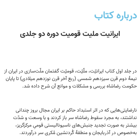
درباره کتاب
ایرانیت ملیت قومیت دوره دو جلدی
در جلد اول کتاب ایرانیّت، ملّیّت، قومیّت گفتمان ملّت‌سازی در ایران از
نیمهٔ دوم قرن سیزدهم شمسی (ربع آخر قرن نوزدهم میلادی) تا پایان
حکومت رضاشاه بررسی و مشکلات و موانع آن شرح داده‌ شد.
نارضایتی‌هایی که در اثر استبداد حاکم بر ایران مجال بروز چندانی
نداشتند، به مجرد سقوط رضاشاه سر باز کردند و با وسعت و شدّت
بیشتر به صورت تجدید جنبش‌های ناسیونالیستی قومیِ مرکزگریز،
به‌خصوص در آذربایجان و منطقهٔ کُردنشین مُکری سر درآوردند.