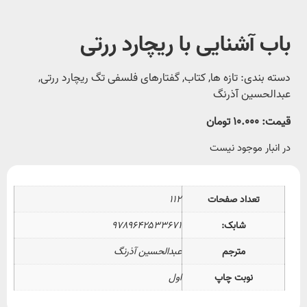
باب آشنایی با ریچارد ررتی
دسته بندی:
تازه ها
,
کتاب
,
گفتارهاى فلسفى
تگ
ریچارد ررتی
,
عبدالحسین آذرنگ
قیمت:
۱۰.۰۰۰
تومان
در انبار موجود نیست
تعداد صفحات
۱۱۲
شابک:
۹۷۸۹۶۴۲۵۳۳۶۷۱
مترجم
عبدالحسین آذرنگ
نوبت چاپ
اول