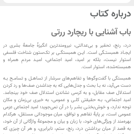
درباره کتاب
باب آشنایی با ریچارد ررتی
درد، رنج، تحقیر و بی‌عدالتی، نیرومندترین انگیزۀ جامعۀ بشری در
ایجـاد همبستـگی است. ایـن همبستگـی بر تک‌ستون شناخت فلسفی
استوار نیست، بلکه بر امید، امید اجتماعی، امیـد مردمِ همراه و
همبسته‌شده، استوار است.
همبستگی با گفت‌و‌گوها و تفاهم‌های سرشار از تساهـل و تسامـح بـه
دست می‌آید، نه بـا بحث و جدل‌هایی که به جداشدن صف‌ها و رد کردن
استدلال صف مقابل، و به کرسی نشاندن استدلال صف خود بینجامد.
امید اجتماعی، بـه حقیقتی کلـی و عمومی، به خیری بی‌زمان و مکان
توجه ندارد، و خوش‌بختـی بشـر را در آن نمی‌جوید؛ امید اجتماعی عزمی
عمومی است، بر پایۀ تفاهم و توافق، میان موجوداتی مستقل، هرکدام
بهره‌مند از ویژگی‌های خود، با زبان و بیان و مجموعۀ واژگانی از آن خود،
به قصد از میان برداشتن درد، رنج، ستم، نابرابری، و هر آن چیزی که