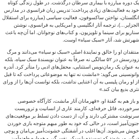
یک دوره مبارزه با بیماری سرطان درگذشت. در طول زندگی کوتاه
خود به فعالیت‌های زیادی پرداخت: تدریس زبان فرانسوی در مدارس
انگلستان، نواختن ساکسوفون، فعالیت سیاسی (مبارزه برای استقلال
الجزایر…)، ترجمه آثار انگلیسی و امریکایی به فرانسوی، نوشتن
سناریو برای سینما و تلویزیون، و کتاب‌های نوجوانان. اما آن‌چه باعث
شهرتش شد، آثار «سبک سیاه» اوست.
منتقدان او را خالق و نمایندۀ اصلی «سبک نو سیاه» می‌دانند و مرگ
زودرسش در ۵۲ سالگی نه صرفاً به عنوان نویسندۀ سبک سیاه، بلکه
به عنوان یک رمان‌نویس استثنایی، محفل‌های ادبی را متأثر کرد. آندره
وانونسینی می‌گوید: «مانشت نه تنها به موضوعاتی پرداخت که تا قبل
از او رمان پلیسی به آن اعتنایی نداشت، بلکه توانست آن‌ها را از ورای
نثری بدیع بیان کند.»
و باز هم به گفتۀ او، «قهرمانان آثار مانشت، کارآگاه خصوصی
سرخورده، قاتل حرفه‌ای، کارمند عاری از انسانیت و تروریست
سرنوشت مشترکی دارند و آن، از دست دادن تسلط بر موقعیت‌های
جنون‌آمیز است، در حالی که خود به طور مبهم متوجه بازی خوردن
خویش می‌شوند. آن‌ها اغلب در آشفتگی خشونت‌آمیز بی‌امان و پوچی
درگیر می‌شوند که نویسنده با سبکی نفس‌گیر و همواره طعنه‌آمیز