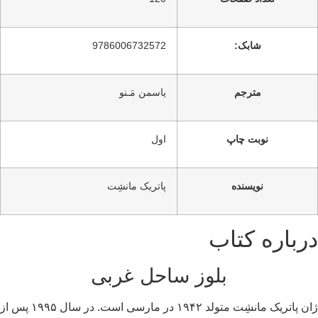
شابک:
9786006732572
مترجم
یاسمن مَـنو
نوبت چاپ
اول
نویسنده
پاتریک مانشِت
درباره کتاب
بلوز ساحل غربی
ژان پاتریک مانشِت متولد ۱۹۴۲ در مارسی است. در سال ۱۹۹۵ پس از