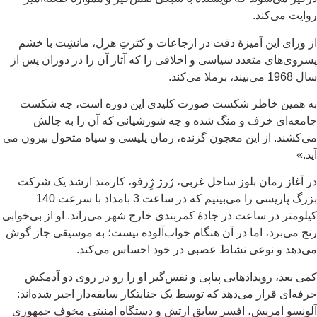
روایت می‌کند.
از ورای این آمیزۀ دقت در ارجاعات و کثرتِ هزل، مانشِت با خشم
پسروی‌های متعدد سیاسی و اخلاقی را که آثار آن را در دوران پس از
سال 1968 می‌بیند، برملا می‌کند.
به همین خاطر شکست صورت کلیدی این دوره است، چه شکست
جامعه‌ای خرف و منگ شده و چه شورشیانی که آن را به چالش
می‌کشند. از این معجون گزنده، رمان پلیسی و سیاه متحول بیرون می
آید.»
در آغاز رمان بلوز ساحل غربی، ژرژ ژِرفو، کارمند ارشد یک شرکت
بزرگ پاریسی را می‌بینیم که در ساعت 3 بامداد با سرعت 140
کیلومتر در ساعت در جادۀ کمربندی خارج شهر می‌راند. او از بی‌خوابی
رنج می‌برد، اما در آن هنگام خواب‌آلوده نیست؛ به موسیقی جاز گوش
می‌دهد و نوعی نشاط عصبی در خود احساس می‌کند.
کمی بعد، رویدادهایی پیاپی و نفس‌گیر او را رو در روی دو آدمکش
حرفه‌ای قرار می‌دهد که توسط یک جنایتکار سابقه‌دار اجیر شده‌اند:
آلونسو امریش، افسر سابق ارتش و دستگاه امنیتی مخوف جمهوری