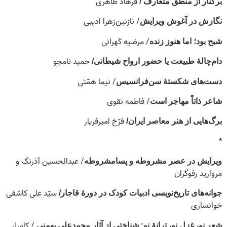
فرهاد طاهری
برکنار از منطق متعارف /
/ نازنین‌زهرا ادیبی
نگارش در آغوش ویرایش
/ مرضیه کَهرانی
شبح بود؛ اما هنوز زنده
حمید نامجو
دام‌چالۀ طبیعت یا حضور ارواح شیطانی/
/ نیما همّتی
دست‌های شکستۀ سن‌فرانسیس
/ فاطمه نقوی
شاعر ذاتاً مهاجر است
فرّخ امیرفریار
برگ‌هایی از هنر معاصر ایران/
*
/ عبدالحسین آذرنگ و
ویرایش در عصر مشروطه و پسامشروطه
مروارید رفوگران
سیّد علی کاشفی
جوانه‌های تاریخ‌نویسی ادبیات کودک در دورۀ قاجار/
خوانساری
/ کامیار
شعر نو، غزل نو، ترانۀ نو: شناختی از آثار محمدعلی بهمنی