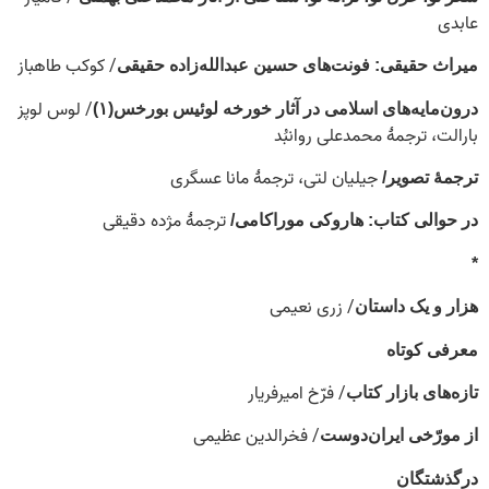
عابدی
/ کوکب طاهباز
میراث حقیقی: فونت‌های حسین عبدالله‌زاده حقیقی
/ لوس لوپز
درون‌مایه‌های اسلامی در آثار خورخه لوئیس بورخس(۱)
بارالت، ترجمۀ محمدعلی روانبُد
جیلیان لتی، ترجمۀ مانا عسگری
ترجمۀ تصویر/
ترجمهٔ مژده دقیقی
در حوالی کتاب: هاروکی موراکامی/
*
/ زری نعیمی
هزار و یک داستان
معرفی کوتاه
/ فرّخ امیرفریار
تازه‌های بازار کتاب
/ فخرالدین عظیمی
از مورّخی ایران‌دوست
درگذشتگان