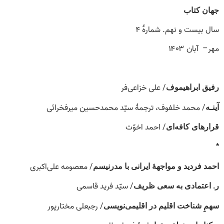
جهان کتاب
سال بیست و نهم. شمارۀ ۴
مهر– آبان ۱۴۰۳
/ علی خزاعی‌فر
رفیق ابراهیموف
/ محمد خلفوف، ترجمۀ سیّد محمدحسین میرفخرائی
آینـه
/ احمد اخوّت
قرارهای کافه‌ای
*
/ معصومه علی‌اکبری
احمد فردید و مواجهۀ ایرانی با مدرنیسم
/ سیّد فرید قاسمی
ر. اعتمادی به سعی ظریف
/ رجبعلی مختارپور
سهمِ شناخت اقلیم در اقلیمی‌نویسی