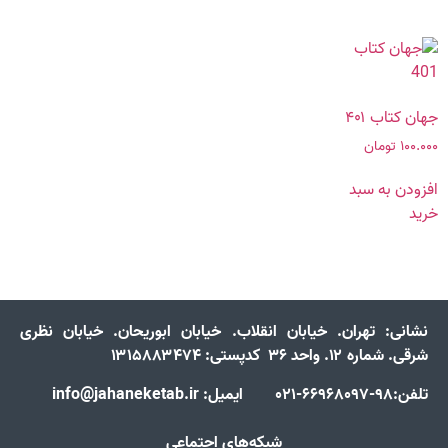
جهان کتاب ۴۰۱
۱۰۰.۰۰۰
تومان
افزودن به سبد
خرید
نشانی:
تهران. خیابان انقلاب. خیابان ابوریحان. خیابان نظری
شرقی. شماره ۱۲. واحد ۳۶ کدپستی: ۱۳۱۵۸۸۳۴۷۴
تلفن:98-66968097-021 ایمیل: info@jahaneketab.ir
شبکه‌های اجتماعی