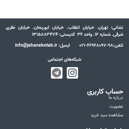
نشانی:
تهران. خیابان انقلاب. خیابان ابوریحان. خیابان نظری
شرقی. شماره ۱۲. واحد ۳۶ کدپستی: ۱۳۱۵۸۸۳۴۷۴
تلفن:98-66968097-021 ایمیل: info@jahaneketab.ir
شبکه‌های اجتماعی
حساب کاربری
درباره ما
عضویت
مشاهده سبد خرید