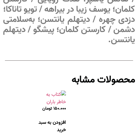
کلمان؛ یوسف زیبا در بیراهه / تویو تاناکا؛
دزدی چهره / دیتهلم یانتسن؛ به‌سلامتی
دشمن / کارستن کلمان؛ پیشگو / دیتهلم
یانتسن.
محصولات مشابه
۱۵۰.۰۰۰
تومان
افزودن به سبد
خرید