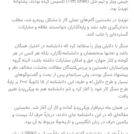
جیمی ویلز و تیم شل (Tim Shell) تأسیس کرده بودند، پشتوانهٔ
نوپدیا
بود.
نوپدیا
در نخستین گام‌های عملی کار با مشکل روبه‌رو شد، مطلب
دندان‌گیری عاید نشد و پایه‌گذاران نتوانستند علاقه و مشارکت
گسترده‌ای را جلب کنند.
سَنگِر با دلایلی ویلز را متقاعد کرد که دانشنامه در اختیار همگان
باشد و نه‌تنها متخصصان و دانشنامه‌نگاران، بلکه هر کسی در هر
گوشه و کنار جهان، حق و امکان مشارکت داشته باشد؛ البته گروه
ویراستارانِ نخستین و بررسی‌کنندگان مقالات به‌شدّت مخالف نظر و
پیشنهاد سَنگِر بودند، ولی سرانجام پس از بحث و گفت‌وگوهای
بسیار و طرح دلایلِ له و علیه، این دانشنامه از ۱۵ ژانویهٔ ۲۰۰۱ بر پایهٔ
طرح سَنگِر کار خود را آغاز کرد و نام دانشنامه هم به
ویکی‌پدیا
تغییر
یافت.
در همان ماه نرم‌افزار
ویکی‌پدیا
آماده و کار آن آغاز شد. نخستین
مقاله‌ای که در این دانشنامه جای دادند، دربارهٔ حرفِ U، بیست و
یکمین حرف در زبان انگلیسی و تاریخچهٔ مربوط به آن بود.
دربارهٔ نام این دانشنامه گفته شده که واژهٔ «ویکی» (Wiki) از زبان