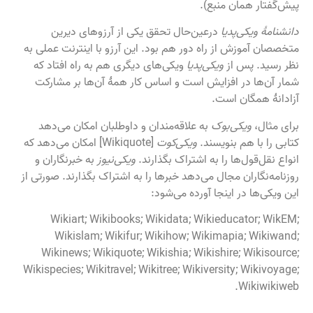
پیش‌گفتار همان منبع).
دانشنامهٔ ویکی‌پدیا
درعین‌حال تحقق یکی از آرزوهای دیرین
متخصصان آموزش از راه دور هم بود. این آرزو با اینترنت عملی به
نظر رسید. پس از
ویکی‌پدیا
ویکی‌های دیگری هم به راه افتاد که
شمار آن‌ها در افزایش است و اساس کار همهٔ آن‌ها بر مشارکت
آزادانهٔ همگان است.
برای مثال،
ویکی‌بوک
به علاقه‌مندان و داوطلبان امکان می‌دهد
کتابی را با هم بنویسند.
ویکی‌کوت
[Wikiquote] امکان می‌دهد که
انواع نقل‌قول‌ها را به اشتراک بگذارند.
ویکی‌نیوز
به خبرنگاران و
روزنامه‌نگاران مجال می‌دهد خبرها را به اشتراک بگذارند. صورتی از
این ویکی‌ها در اینجا آورده می‌شود:
Wikiart; Wikibooks; Wikidata; Wikieducator; WikEM;
Wikislam; Wikifur; Wikihow; Wikimapia; Wikiwand;
Wikinews; Wikiquote; Wikishia; Wikishire; Wikisource;
Wikispecies; Wikitravel; Wikitree; Wikiversity; Wikivoyage;
Wikiwikiweb.