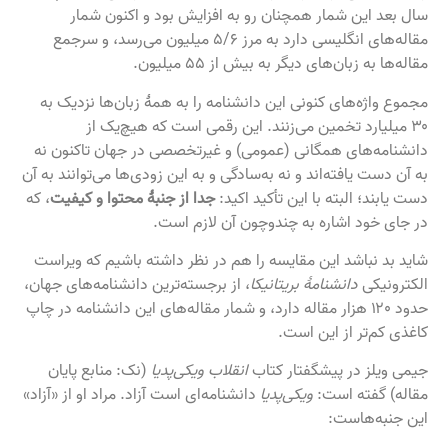
سال بعد این شمار همچنان رو به افزایش بود و اکنون شمار
مقاله‌های انگلیسی دارد به مرز ۵/۶ میلیون می‌رسد، و سرجمع
مقاله‌ها به زبان‌های دیگر به بیش از ۵۵ میلیون.
مجموع واژه‌های کنونی این دانشنامه را به همهٔ زبان‌ها نزدیک به
۳۰ میلیارد تخمین می‌زنند. این رقمی است که هیچ‌یک از
دانشنامه‌های همگانی (عمومی) و غیرتخصصی در جهان تاکنون نه
به آن دست یافته‌اند و نه به‌سادگی و به این زودی‌ها می‌توانند به آن
دست یابند؛ البته با این تأکید اکید:
جدا از جنبهٔ محتوا و کیفیت
، که
در جای خود اشاره به چندوچون آن لازم است.
شاید بد نباشد این مقایسه را هم در نظر داشته باشیم که ویراست
الکترونیکی
دانشنامهٔ بریتانیکا
، از برجسته‌ترین دانشنامه‌های جهان،
حدود ۱۲۰ هزار مقاله دارد، و شمار مقاله‌های این دانشنامه در چاپ
کاغذی کم‌تر از این است.
جیمی ویلز در پیشگفتار کتاب
انقلاب ویکی‌پدیا
(نک: منابع پایان
مقاله) گفته است:
ویکی‌پدیا
دانشنامه‌ای است آزاد. مراد او از «آزاد»
این جنبه‌هاست: