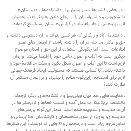
ـ در بعضی کشورها شمار بسیاری از دانشکده‌ها و دبیرستان‌ها
دانشجویان و دانش‌آموزان را از ارجاع دادن به
ویکی‌پدیا
، به‌عنوان
اثری پژوهشی و قابل‌اعتماد در گزارش‌هایشان رسماً منع کرده‌اند.
ـ دانشنامهٔ آزاد و رایگانی که هر کسی بتواند به آن دسترسی داشته و
حق و امکان مداخله در آن را داشته باشد، از ارمغان‌های عصر
اطلاعات است، اما چگونگی استفاده از این حق و امکان موضوع
دیگری است که آداب و اصول خاص خود را اقتضا می‌کند، و زمان
لازم است تا این آداب و اصول شکل بگیرد و سنّت جاافتادهٔ خود را
داشته باشد. آیا کسانی هستند که مسئولیت ایجاد فرهنگ جهانی
لازم برای استفاده ازاین‌گونه منابع را بپذیرند و بر اِعمال مستمر آن
نظارت کنند؟
ـ مقایسه‌هایی هم میان
ویکی‌پدیا
و دانشنامه‌های دیگر، ازجمله
دانشنامهٔ بریتانیکا
، به عمل آمده و نسبت خطاها و نادرستی‌ها در
آن‌ها مقایسه و سنجیده شده است. شمار این‌گونه بررسی‌های
مقایسه‌ای، به‌ویژه از سوی متخصصان و کارشناسان اطلاع‌رسانی و
منابعِ مرجع زیاد است و درمجموع و تا جایی که نویسندهٔ این سطرها
توانسته است دنبال کند، هیچ‌یک از نتیجه‌ها به سود
ویکی‌پدیا