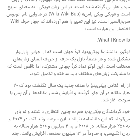
مردم هاوایی گرفته شده است. در این زبان «ویکی» به معنای سریع
است و «ویکی ویکی باس» (Wiki Wiki Bus) در هاوایی نام اتوبوس
سریع‌السیر است. نیز این تعبیر را هم آورده‌اند که چهار حرف Wiki
اختصار این عبارت است:
W
hat
I K
now
I
s.
لوگوی دانشنامهٔ ویکی‌پدیا، کرهٔ جهان است که از اجزایی پازل‌وار
تشکیل شده و هر قطعهٔ پازل یک حرف از حروف الفبای زبان‌های
مختلف است. این لوگو نماد کرهٔ جهانی مشترک، اما ناقص است که
با مشارکت زبان‌های مختلف باید ساخته و تکمیل شود.
از راه افتادن
ویکی‌پدیا
با هدف جدید یک سال نگذشته بود که ۲۰
هزار مقاله در آن جای گرفت، و افزایش شمار مقاله‌ها از آن پس با
سرعت آغاز شد.
خود گردانندگان
ویکی‌پدیا
هم نه چنین انتظاری داشتند و نه باور
می‌کردند که این دانشنامه بتواند با این سرعت رشد کند. در ۲۰۰۴ م
به ۲۵۰ هزار مقاله، در ۲۰۰۸ م به ۲ میلیون و ۵۰۰ هزار مقاله به
زبان انگلیسی، و حدوداً در ۱۳ میلیون صفحه، افزایش یافت. چند