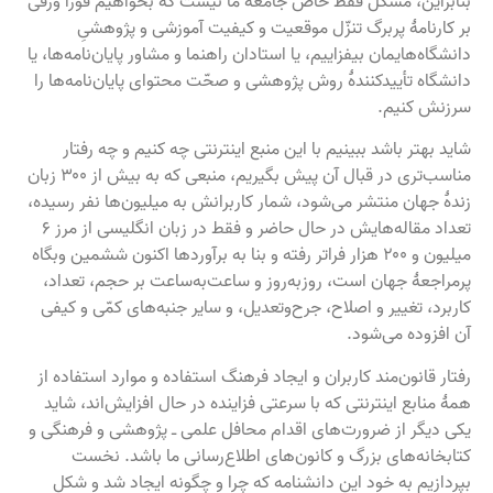
بنابراین، مشکل فقط خاصّ جامعهٔ ما نیست که بخواهیم فوراً ورقی
بر کارنامهٔ پربرگ تنزّل موقعیت و کیفیت آموزشی و پژوهشیِ
دانشگاه‌هایمان بیفزاییم، یا استادان راهنما و مشاور پایان‌نامه‌ها، یا
دانشگاه تأییدکنندهٔ روش پژوهشی و صحّت محتوای پایان‌نامه‌ها را
سرزنش کنیم.
شاید بهتر باشد ببینیم با این منبع اینترنتی چه کنیم و چه رفتار
مناسب‌تری در قبال آن پیش بگیریم، منبعی که به بیش از ۳۰۰ زبان
زندهٔ جهان منتشر می‌شود، شمار کاربرانش به میلیون‌ها نفر رسیده،
تعداد مقاله‌هایش در حال حاضر و فقط در زبان انگلیسی از مرز ۶
میلیون و ۲۰۰ هزار فراتر رفته و بنا به برآوردها اکنون ششمین وبگاه
پرمراجعهٔ جهان است، روزبه‌روز و ساعت‌به‌ساعت بر حجم، تعداد،
کاربرد، تغییر و اصلاح، جرح‌وتعدیل، و سایر جنبه‌های کمّی و کیفی
آن افزوده می‌شود.
رفتار قانون‌مند کاربران و ایجاد فرهنگ استفاده و موارد استفاده از
همهٔ منابع اینترنتی که با سرعتی فزاینده در حال افزایش‌اند، شاید
یکی دیگر از ضرورت‌های اقدام محافل علمی ـ پژوهشی و فرهنگی و
کتابخانه‌های بزرگ و کانون‌های اطلاع‌رسانی ما باشد. نخست
بپردازیم به خود این دانشنامه که چرا و چگونه ایجاد شد و شکل