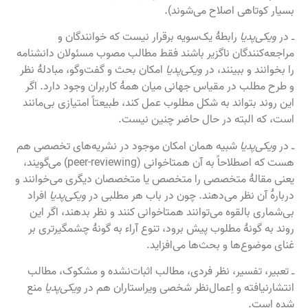
بسیار کوتاهی اصلاح می‌شوند).
ـ در
ویکی‌پدیا
رابطهٔ یک‌سویه برقرار نیست که خوانندگان و
مراجعه‌کنندگان ناگزیر باشند فقط مطالب مصوب مسئولان دانشنامه
را بخوانند و ببینند، در
ویکی‌پدیا
امکان بحث و گفت‌وگو، مبادلهٔ نظر
و طرح مطلب در مقیاس جهانی میان همهٔ کاربران وجود دارد. اگر
این روند بتواند به شکل مطلوب عمل کند، طبیعتاً امتیازی بی‌مانند
است، که البته در حال حاضر چنین نیست.
ـ در
ویکی‌پدیا
شبیه همان امکان موجود در نشریه‌های تخصصی هم
هست که اصطلاحاً به آن همتاخوانی (peer-reviewing) می‌گویند،
یعنی مقالهٔ متخصصی را متخصص یا متخصصان دیگری می‌خوانند و
دربارهٔ آن نظر می‌دهند. چون در باب هر مطلبی در
ویکی‌پدیا
افراد
بی‌شماری بالقوه می‌توانند همتاخوانی کنند و نظر بدهند، اگر این
روند به گونهٔ مطلوب پیش برود، تنوع آراء به گونهٔ چشمگیرتری بر
غنای موضوع‌ها و بحث‌ها می‌افزاید.
ـ تعبیر، تفسیر، نظر فردی، مطالب اثبات‌نشده و مشکوک، مطالب
انتشارنیافته و اِعمال‌نظر شخصی ویراستاران هم در
ویکی‌پدیا
منع
شده است.