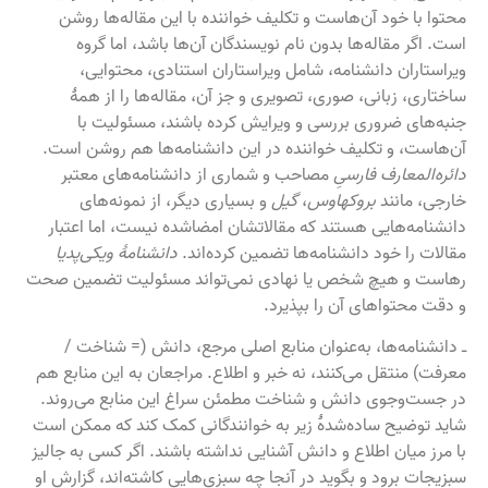
محتوا با خود آن‌هاست و تکلیف خواننده با این مقاله‌ها روشن
است. اگر مقاله‌ها بدون نام نویسندگان آن‌ها باشد، اما گروه
ویراستاران دانشنامه، شامل ویراستاران استنادی، محتوایی،
ساختاری، زبانی، صوری، تصویری و جز آن، مقاله‌ها را از همهٔ
جنبه‌های ضروری بررسی و ویرایش کرده باشند، مسئولیت با
آن‌هاست، و تکلیف خواننده در این دانشنامه‌ها هم روشن است.
دائره‌المعارف فارسیِ
مصاحب و شماری از دانشنامه‌های معتبر
خارجی، مانند
بروکهاوس
،
گیل
و بسیاری دیگر، از نمونه‌های
دانشنامه‌هایی هستند که مقالاتشان امضاشده نیست، اما اعتبار
مقالات را خود دانشنامه‌ها تضمین کرده‌اند.
دانشنامهٔ ویکی‌پدیا
رهاست و هیچ شخص یا نهادی نمی‌تواند مسئولیت تضمین صحت
و دقت محتواهای آن را بپذیرد.
ـ دانشنامه‌ها، به‌عنوان منابع اصلی مرجع، دانش (= شناخت /
معرفت) منتقل می‌کنند، نه خبر و اطلاع. مراجعان به این منابع هم
در جست‌وجوی دانش و شناخت مطمئن سراغ این منابع می‌روند.
شاید توضیح ساده‌شدهٔ زیر به خوانندگانی کمک کند که ممکن است
با مرز میان اطلاع و دانش آشنایی نداشته باشند. اگر کسی به جالیز
سبزیجات برود و بگوید در آنجا چه سبزی‌هایی کاشته‌اند، گزارش او