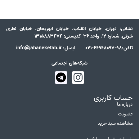
نشانی:
تهران. خیابان انقلاب. خیابان ابوریحان. خیابان نظری
شرقی. شماره ۱۲. واحد ۳۶ کدپستی: ۱۳۱۵۸۸۳۴۷۴
تلفن:98-66968097-021 ایمیل: info@jahaneketab.ir
شبکه‌های اجتماعی
حساب کاربری
درباره ما
عضویت
مشاهده سبد خرید