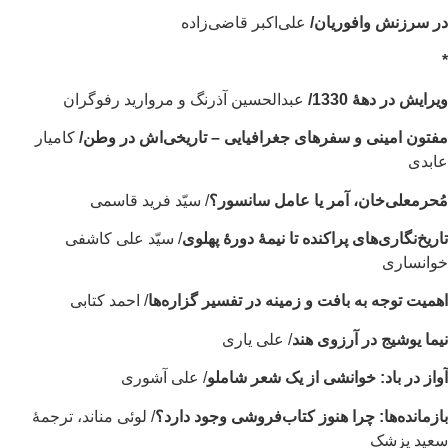
 سرزنش وافوریان/
علی‌اکبر قاضی‌زاده
یرایش در دهۀ 1330/
عبدالحسین آذرنگ و مروارید رفوگران
تون امینی و سفرهای جغرافیایی – تاریخی‌اش در وطن/
کامیار
ابدی
حرمعلی‌خان، آمر یا عامل سانسور؟
/ سیّد فرید قاسمی
ریخ‌نگاری‌های پراکنده تا نیمهٔ دورهٔ پهلوی
/ سیّد علی کاشفی
وانساری
میت توجه به بافت و زمینه در تفسیر گزاره‌ها
/ احمد کتابی
ما یوشیج در آرزوی هند
/ علی یاری
از در باد: خوانشی از یک شعر شاملو
/ علی آشوری
ز‌مانده‌ها: چرا هنوز کتاب‌فروشی وجود دارد؟
/ لوئی مناند، ترجمۀ
عید پزشک