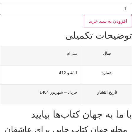
هان
تاب
41
افزودن به سبد خرید
41
دد
وضیحات تکمیلی
سال
سی‌ام
شماره
411 و 412
تاریخ انتشار
خرداد – شهریور 1404
ا ما به جهان کتاب‌ها بیایید
مجله جهان کتاب جایی برای عاشقان