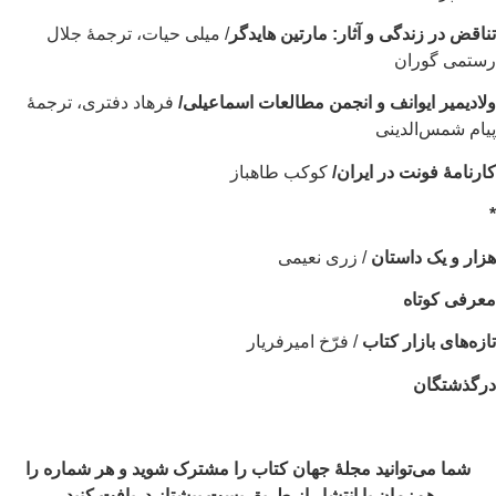
اقض در زندگی و آثار: مارتین هایدگر
/ میلی حیات، ترجمۀ جلال
ستمی گوران
ادیمیر ایوانف و انجمن مطالعات اسماعیلی/
فرهاد دفتری، ترجمۀ
ام شمس‌الدینی
رنامۀ فونت در ایران/
کوکب طاهباز
ار و یک داستان
/ زری نعیمی
رفی کوتاه
زه‌های بازار کتاب
/ فرّخ امیرفریار
رگذشتگان
شما می‌توانید مجلۀ جهان کتاب را مشترک شوید و هر شماره را
هم‌زمان با انتشار از طریق پست پیشتاز دریافت کنید.