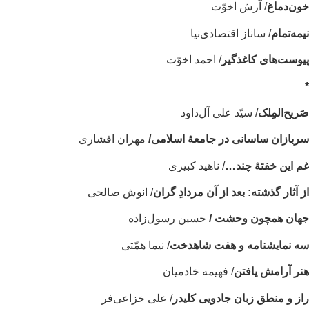
ن‌دماغ
/ آرش اخوّت
مه‌تمام
/ ساناز اقتصادی‌نیا
وست‌های کاغذگیر
/ احمد اخوّت
ریح‌المِلک
/ سیّد علی آل‌داود
بازان ساسانی در جامعۀ اسلامی/
مهران افشاری
 این خفتهٔ چند…
/ ناهید کبیری
 آثار گذشته: بعد از آن مردادِ گران
/ انوش صالحی
هان همچون وحشت /
حسین رسول‌زاده
ه نمایشنامه و هفت شاهدخت
/ نیما همّتی
ر آرامش یافتن
/ فهیمه خادمیان
ز و منطق زبان جادویی کلیدر
/ علی خزاعی‌فر