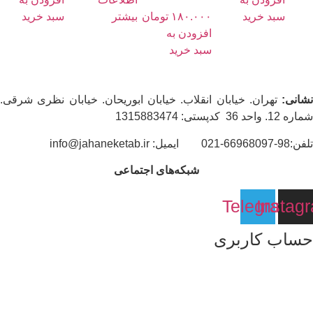
سبد خرید
۱۸۰.۰۰۰
تومان
بیشتر
سبد خرید
افزودن به
سبد خرید
انی:
تهران. خیابان انقلاب. خیابان ابوریحان. خیابان نظری شرقی.
1. واحد 36 کدپستی: 1315883474
6696-021 ایمیل: info@jahaneketab.ir
شبکه‌های اجتماعی
Telegram
Insta
ساب کاربری
باره ما
ضویت