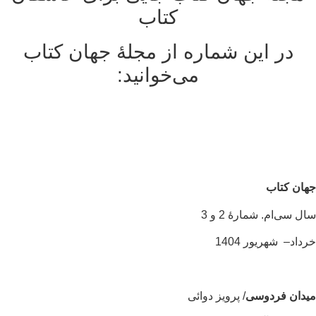
کتاب
در این شماره از مجلۀ جهان کتاب
می‌خوانید:
ان کتاب
ل سی‌ام. شمارۀ 2 و 3
داد– شهریور 1404
یدان فردوسی
/ پرویز دوائی